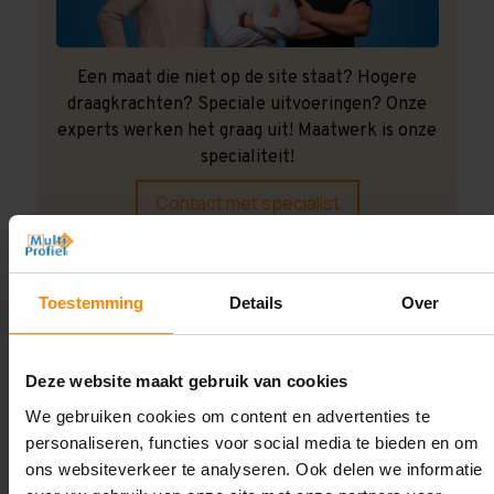
Een maat die niet op de site staat? Hogere
draagkrachten? Speciale uitvoeringen? Onze
experts werken het graag uit! Maatwerk is onze
specialiteit!
Contact met specialist
Montage uitbesteden?
Toestemming
Details
Over
Laat ons het doen!
Deze website maakt gebruik van cookies
We gebruiken cookies om content en advertenties te
personaliseren, functies voor social media te bieden en om
ons websiteverkeer te analyseren. Ook delen we informatie