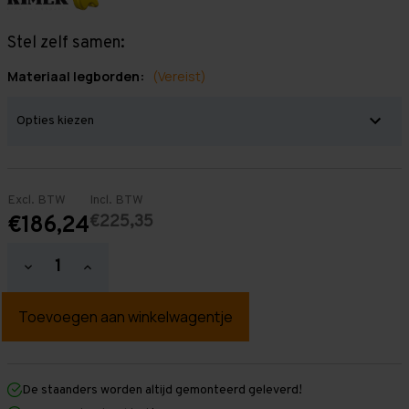
Stel zelf samen:
Materiaal legborden:
(Vereist)
Excl. BTW
Incl. BTW
€225,35
€186,24
Hoeveelheid
Hoeveelheid
verlagen
verhogen
van
van
Grootvakstelling
Grootvakstelling
2.000
2.000
mm
mm
x
x
1.300
1.300
mm
mm
De staanders worden altijd gemonteerd geleverd!
x
x