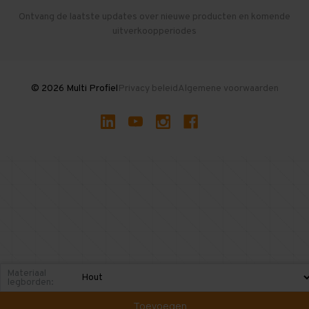
Herroepen en Annuleren
Gebruikte entresolvloeren
Ontvang de laatste updates over nieuwe producten en komende
uitverkoopperiodes
Stellingen kopen
© 2026 Multi Profiel
Privacy beleid
Algemene voorwaarden
Materiaal
legborden:
Toevoegen