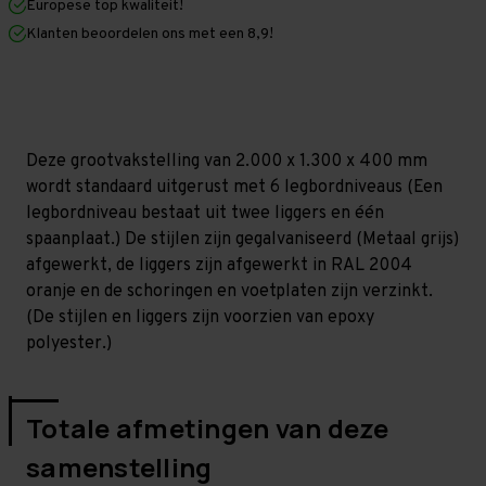
Europese top kwaliteit!
400
400
mm
mm
Klanten beoordelen ons met een 8,9!
(HxLxD)
(HxLxD)
-
-
6
6
niveaus
niveaus
GALVA
GALVA
Deze grootvakstelling van 2.000 x 1.300 x 400 mm
wordt standaard uitgerust met 6 legbordniveaus (Een
legbordniveau bestaat uit twee liggers en één
spaanplaat.) De stijlen zijn gegalvaniseerd (Metaal grijs)
afgewerkt, de liggers zijn afgewerkt in RAL 2004
oranje en de schoringen en voetplaten zijn verzinkt.
(De stijlen en liggers zijn voorzien van epoxy
polyester.)
Totale afmetingen van deze
samenstelling