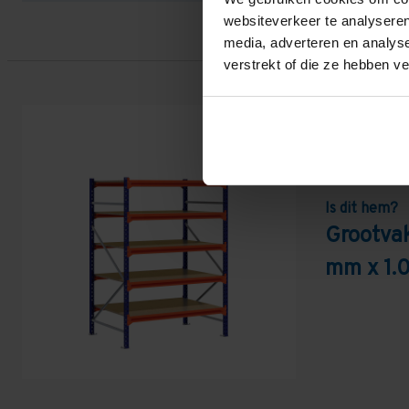
websiteverkeer te analyseren
media, adverteren en analys
verstrekt of die ze hebben v
Is dit hem?
Grootva
mm x 1.