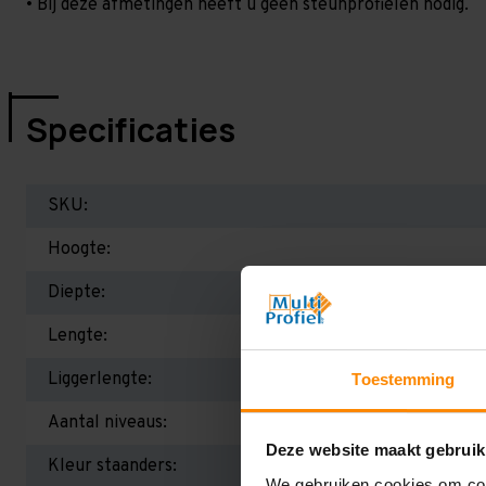
• Bij deze afmetingen heeft u geen steunprofielen nodig.
Specificaties
SKU:
Hoogte:
Diepte:
Lengte:
Liggerlengte:
Toestemming
Aantal niveaus:
Deze website maakt gebruik
Kleur staanders:
We gebruiken cookies om cont