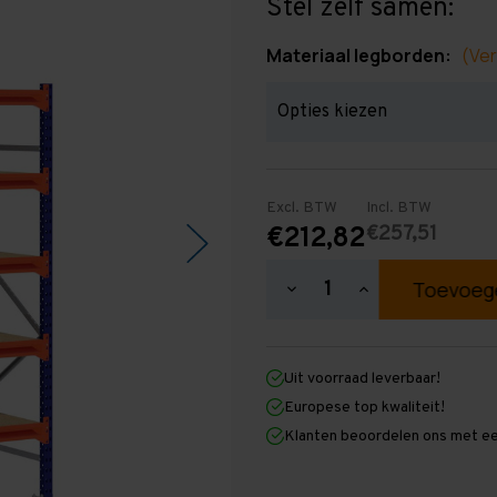
Stel zelf samen:
Materiaal legborden:
(Ver
Excl. BTW
Incl. BTW
€257,51
€212,82
Hoeveelheid
Hoeveelheid
verlagen
verhogen
van
van
Grootvakstelling
Grootvakstellin
2.000
2.000
Uit voorraad leverbaar!
mm
mm
x
x
Europese top kwaliteit!
1.500
1.500
Klanten beoordelen ons met ee
mm
mm
x
x
1.000
1.000
mm
mm