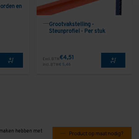
borden en
Grootvakstelling -
Steunprofiel - Per stuk
€4,51
Excl. BTW
Incl. BTW
€ 5,46
te maken hebben met
Product op maat nodig?