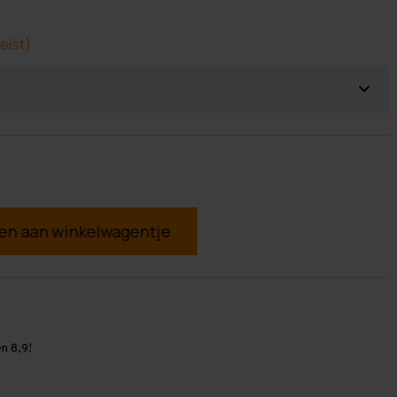
eist)
g
n 8,9!