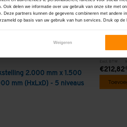
. Ook delen we informatie over uw gebruik van onze site met on
e. Deze partners kunnen de gegevens combineren met andere inf
erzameld op basis van uw gebruik van hun services. Druk op de
Weigeren
Excl. BTW
I
€212,82
kstelling 2.000 mm x 1.500
Toevoeg
000 mm (HxLxD) - 5 niveaus