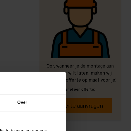
Ook wanneer je de montage aan
ons over wilt laten, maken wij
graag een offerte op maat voor je!
Vrijblijvend, snel een offerte!
Over
Offerte aanvragen
dia te bieden en om ons