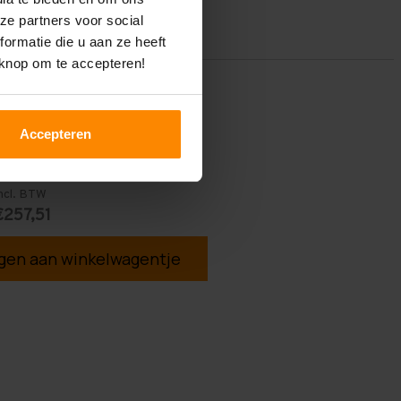
ze partners voor social
ormatie die u aan ze heeft
 knop om te accepteren!
Accepteren
ncl. BTW
€257,51
en aan winkelwagentje