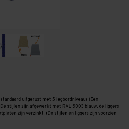
(HxLxD)
(HxLxD)
-
-
5
5
niveaus
niveaus
 standaard uitgerust met 5 legbordniveaus (Een
 De stijlen zijn afgewerkt met RAL 5003 blauw, de liggers
laten zijn verzinkt. (De stijlen en liggers zijn voorzien