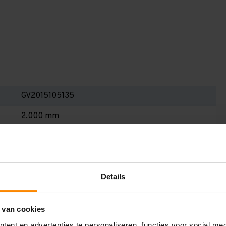
GV2015105135
2.000 mm
1.000 mm
1.500 mm
1.350 mm
Details
5
 van cookies
Blauw
ent en advertenties te personaliseren, functies voor social me