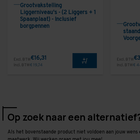
Grootvakstelling
Liggerniveau's - (2 Liggers + 1
Spaanplaat) - Inclusief
Grootv
borgpennen
staand
Voorg
€16,31
€3
Excl. BTW
Excl. BTW
Incl. BTW
€ 19,74
Incl. BTW
€ 4
Op zoek naar een alternatief
Als het bovenstaande product niet voldoen aan jouw wens 
maatwerk. Wij werken graag met jou mee!