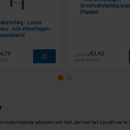
Grootvakstelling leg
Planken
akstelling - Losse
ers - Alle afmetingen -
emonteerd!
6,79
€3,42
Excl. BTW
4,52
Incl. BTW
€ 4,14
?
en onderstaande adviezen ook niet, dan kan het zijn dat we 