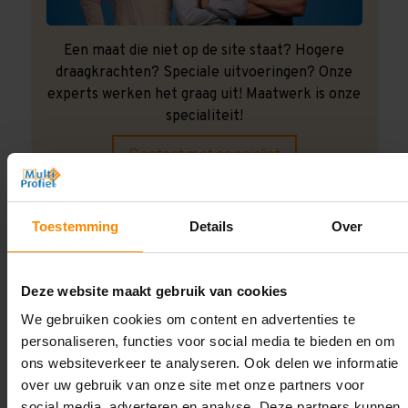
Een maat die niet op de site staat? Hogere
draagkrachten? Speciale uitvoeringen? Onze
experts werken het graag uit! Maatwerk is onze
specialiteit!
Contact met specialist
Toestemming
Details
Over
Montage uitbesteden?
Laat ons het doen!
Deze website maakt gebruik van cookies
We gebruiken cookies om content en advertenties te
personaliseren, functies voor social media te bieden en om
ons websiteverkeer te analyseren. Ook delen we informatie
over uw gebruik van onze site met onze partners voor
social media, adverteren en analyse. Deze partners kunnen