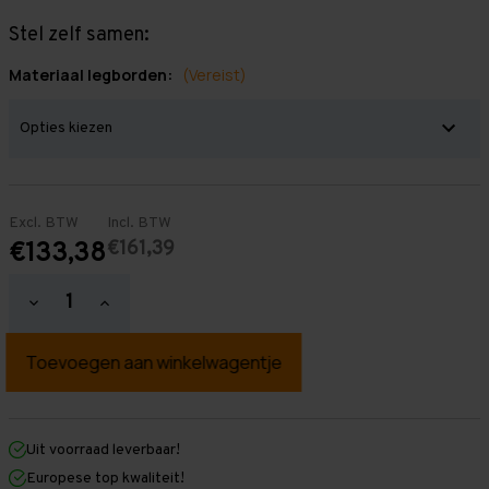
Stel zelf samen:
Materiaal legborden:
(Vereist)
Excl. BTW
Incl. BTW
€161,39
€133,38
Hoeveelheid
Hoeveelheid
verlagen
verhogen
van
van
Grootvakstelling
Grootvakstelling
2.000
2.000
mm
mm
x
x
1.500
1.500
mm
mm
Uit voorraad leverbaar!
x
x
Europese top kwaliteit!
1.200
1.200