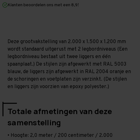
mm
mm
Klanten beoordelen ons met een 8,9!
(HxLxD)
(HxLxD)
-
-
2
2
niveaus
niveaus
Deze grootvakstelling van 2.000 x 1.500 x 1.200 mm
wordt standaard uitgerust met 2 legbordniveaus (Een
legbordniveau bestaat uit twee liggers en één
spaanplaat.) De stijlen zijn afgewerkt met RAL 5003
blauw, de liggers zijn afgewerkt in RAL 2004 oranje en
de schoringen en voetplaten zijn verzinkt. (De stijlen
en liggers zijn voorzien van epoxy polyester.)
Totale afmetingen van deze
samenstelling
• Hoogte: 2,0 meter / 200 centimeter / 2.000