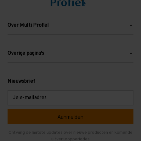
Over Multi Profiel
Over ons
Blog
Overige pagina's
Werken bij Multi Profiel
Gebruikte stellingen
Levering en afhalen
Mezzanine
Nieuwsbrief
Retouren en garantie
Verdiepingsvloeren
E-
mailadres
Referenties
Selfstorage
Veelgestelde vragen
Entresolvloer
Herroepen en Annuleren
Gebruikte entresolvloeren
Ontvang de laatste updates over nieuwe producten en komende
uitverkoopperiodes