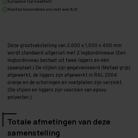
Europese top kwaliteit!
400
400
mm
mm
Klanten beoordelen ons met een 8,9!
(HxLxD)
(HxLxD)
-
-
2
2
niveaus
niveaus
GALVA
GALVA
Deze grootvakstelling van 2.000 x 1.500 x 400 mm
wordt standaard uitgerust met 2 legbordniveaus (Een
legbordniveau bestaat uit twee liggers en één
spaanplaat.) De stijlen zijn gegalvaniseerd (Metaal grijs)
afgewerkt, de liggers zijn afgewerkt in RAL 2004
oranje en de schoringen en voetplaten zijn verzinkt.
(De stijlen en liggers zijn voorzien van epoxy
polyester.)
Totale afmetingen van deze
samenstelling