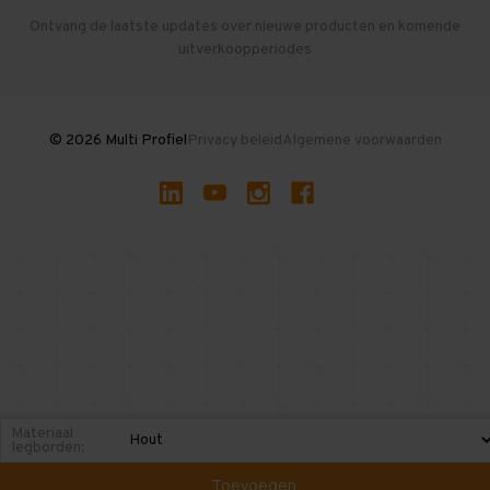
Herroepen en Annuleren
Gebruikte entresolvloeren
Ontvang de laatste updates over nieuwe producten en komende
uitverkoopperiodes
Stellingen kopen
© 2026 Multi Profiel
Privacy beleid
Algemene voorwaarden
Materiaal
legborden:
Toevoegen