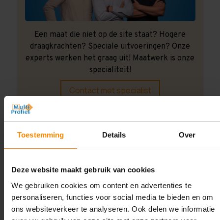
Een maat die niet op de site staat? Hogere
draagkrachten? Speciale uitvoeringen? Onze
experts werken het graag uit! Maatwerk is onze
specialiteit!
Contact met specialist
Montage uitbesteden?
Toestemming
Details
Over
Laat ons het doen!
Deze website maakt gebruik van cookies
We gebruiken cookies om content en advertenties te
personaliseren, functies voor social media te bieden en om
ons websiteverkeer te analyseren. Ook delen we informatie