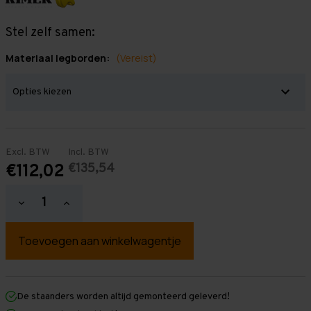
Stel zelf samen:
Materiaal legborden:
(Vereist)
Excl. BTW
Incl. BTW
€135,54
€112,02
Hoeveelheid
Hoeveelheid
verlagen
verhogen
van
van
Grootvakstelling
Grootvakstelling
2.000
2.000
mm
mm
x
x
1.500
1.500
mm
mm
De staanders worden altijd gemonteerd geleverd!
x
x