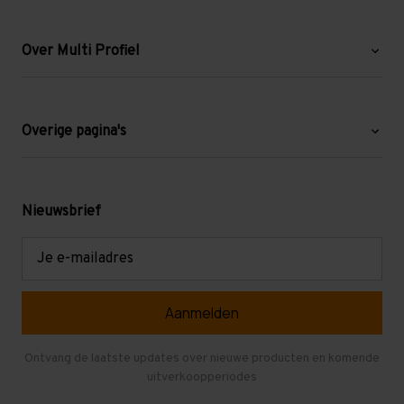
Over Multi Profiel
Over ons
Blog
Overige pagina's
Werken bij Multi Profiel
Gebruikte stellingen
Levering en afhalen
Mezzanine
Nieuwsbrief
Retouren en garantie
Verdiepingsvloeren
E-
mailadres
Referenties
Selfstorage
Veelgestelde vragen
Entresolvloer
Herroepen en Annuleren
Gebruikte entresolvloeren
Ontvang de laatste updates over nieuwe producten en komende
uitverkoopperiodes
Stellingen kopen