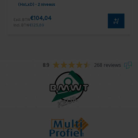
(HxLxD) - 2 niveaus
€104,04
Excl. BTW
Incl. BTW
€125,89
8.9
268 reviews