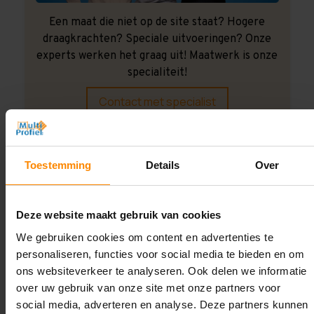
Een maat die niet op de site staat? Hogere
draagkrachten? Speciale uitvoeringen? Onze
experts werken het graag uit! Maatwerk is onze
specialiteit!
Contact met specialist
Montage uitbesteden?
Toestemming
Details
Over
Laat ons het doen!
Deze website maakt gebruik van cookies
We gebruiken cookies om content en advertenties te
personaliseren, functies voor social media te bieden en om
ons websiteverkeer te analyseren. Ook delen we informatie
over uw gebruik van onze site met onze partners voor
social media, adverteren en analyse. Deze partners kunnen