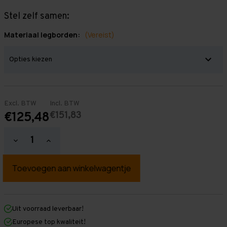
Stel zelf samen:
Materiaal legborden:
(Vereist)
Excl. BTW
Incl. BTW
€151,83
€125,48
Hoeveelheid
Hoeveelheid
verlagen
verhogen
van
van
Grootvakstelling
Grootvakstelling
2.000
2.000
mm
mm
x
x
1.500
1.500
mm
mm
Uit voorraad leverbaar!
x
x
Europese top kwaliteit!
400
400