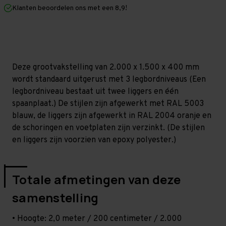
mm
mm
Klanten beoordelen ons met een 8,9!
(HxLxD)
(HxLxD)
-
-
3
3
niveaus
niveaus
Deze grootvakstelling van 2.000 x 1.500 x 400 mm
wordt standaard uitgerust met 3 legbordniveaus (Een
legbordniveau bestaat uit twee liggers en één
spaanplaat.) De stijlen zijn afgewerkt met RAL 5003
blauw, de liggers zijn afgewerkt in RAL 2004 oranje en
de schoringen en voetplaten zijn verzinkt. (De stijlen
en liggers zijn voorzien van epoxy polyester.)
Totale afmetingen van deze
samenstelling
• Hoogte: 2,0 meter / 200 centimeter / 2.000