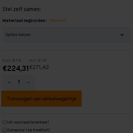
Stel zelf samen:
Materiaal legborden:
(Vereist)
Excl. BTW
Incl. BTW
€271,42
€224,31
Hoeveelheid
Hoeveelheid
verlagen
verhogen
van
van
Grootvakstelling
Grootvakstelling
2.000
2.000
mm
mm
x
x
1.500
1.500
mm
mm
Uit voorraad leverbaar!
x
x
Europese top kwaliteit!
800
800