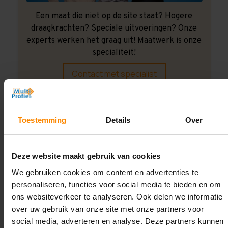
Een maat die niet op de site staat? Hogere
draagkrachten? Speciale uitvoeringen? Onze
experts werken het graag uit! Maatwerk is onze
specialiteit!
Contact met specialist
Montage uitbesteden?
Toestemming
Details
Over
Laat ons het doen!
Deze website maakt gebruik van cookies
We gebruiken cookies om content en advertenties te
personaliseren, functies voor social media te bieden en om
ons websiteverkeer te analyseren. Ook delen we informatie
over uw gebruik van onze site met onze partners voor
social media, adverteren en analyse. Deze partners kunnen