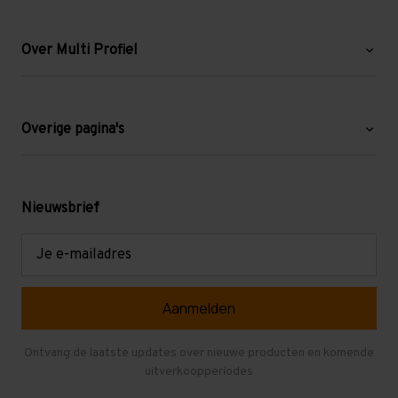
Over Multi Profiel
Over ons
Blog
Overige pagina's
Werken bij Multi Profiel
Gebruikte stellingen
Levering en afhalen
Mezzanine
Nieuwsbrief
Retouren en garantie
Verdiepingsvloeren
E-
mailadres
Referenties
Selfstorage
Veelgestelde vragen
Entresolvloer
Herroepen en Annuleren
Gebruikte entresolvloeren
Ontvang de laatste updates over nieuwe producten en komende
uitverkoopperiodes
Stellingen kopen