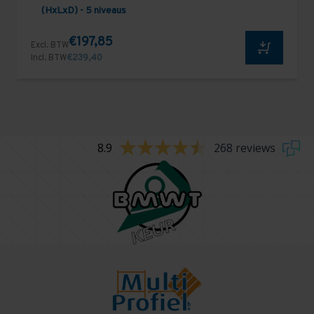
(HxLxD) - 5 niveaus
€197,85
Excl. BTW
Incl. BTW
€239,40
8.9
268 reviews