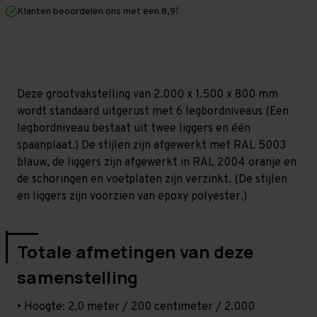
mm
mm
Klanten beoordelen ons met een 8,9!
(HxLxD)
(HxLxD)
-
-
6
6
niveaus
niveaus
Deze grootvakstelling van 2.000 x 1.500 x 800 mm
wordt standaard uitgerust met 6 legbordniveaus (Een
legbordniveau bestaat uit twee liggers en één
spaanplaat.) De stijlen zijn afgewerkt met RAL 5003
blauw, de liggers zijn afgewerkt in RAL 2004 oranje en
de schoringen en voetplaten zijn verzinkt. (De stijlen
en liggers zijn voorzien van epoxy polyester.)
Totale afmetingen van deze
samenstelling
• Hoogte: 2,0 meter / 200 centimeter / 2.000