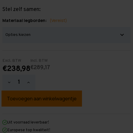
Stel zelf samen:
Materiaal legborden:
(Vereist)
Excl. BTW
Incl. BTW
€289,17
€238,98
Hoeveelheid
Hoeveelheid
verlagen
verhogen
van
van
Grootvakstelling
Grootvakstelling
2.000
2.000
mm
mm
x
x
1.600
1.600
mm
mm
Uit voorraad leverbaar!
x
x
Europese top kwaliteit!
800
800