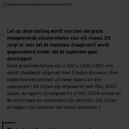
mm
mm
Klanten beoordelen ons met een 8,9!
(HxLxD)
(HxLxD)
-
-
5
5
niveaus
niveaus
Let op: deze stelling wordt voorzien van gratis
meegeleverde steunprofielen voor elk niveau. Dit
zorgt er voor dat de maximale draagkracht wordt
gegarandeerd zonder dat de legborden gaan
doorbuigen!
Deze grootvakstelling van 2.000 x 1.600 x 800 mm
wordt standaard uitgerust met 5 legbordniveaus (Een
legbordniveau bestaat uit twee liggers en één
spaanplaat.) De stijlen zijn afgewerkt met RAL 5003
blauw, de liggers zijn afgewerkt in RAL 2004 oranje en
de schoringen en voetplaten zijn verzinkt. (De stijlen
en liggers zijn voorzien van epoxy polyester.)