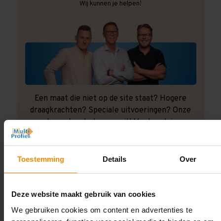
Wij kunnen je helpen!
Een maat die niet op de site staat? Hogere
draagkrachten? Speciale uitvoeringen? Onze
experts werken het graag uit! Maatwerk is onze
specialiteit!
Contact met specialist
Toestemming
Details
Over
Deze website maakt gebruik van cookies
Montage uitbesteden?
We gebruiken cookies om content en advertenties te
Laat ons het doen!