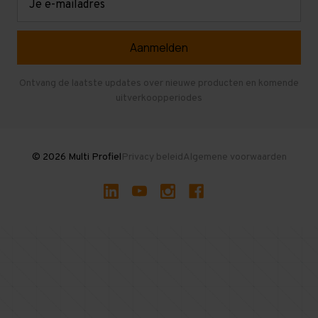
mailadres
Referenties
Selfstorage
Veelgestelde vragen
Entresolvloer
Herroepen en Annuleren
Gebruikte entresolvloeren
Ontvang de laatste updates over nieuwe producten en komende
uitverkoopperiodes
Stellingen kopen
© 2026 Multi Profiel
Privacy beleid
Algemene voorwaarden