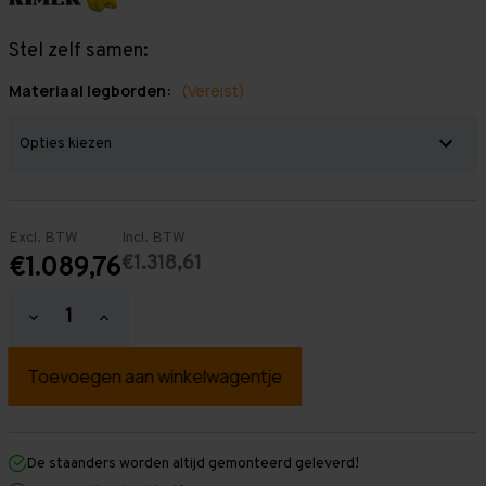
Stel zelf samen:
Materiaal legborden:
(Vereist)
Excl. BTW
Incl. BTW
€1.318,61
€1.089,76
Hoeveelheid
Hoeveelheid
verlagen
verhogen
van
van
Grootvakstelling
Grootvakstelling
2.000
2.000
mm
mm
x
x
9.550
9.550
mm
mm
De staanders worden altijd gemonteerd geleverd!
x
x