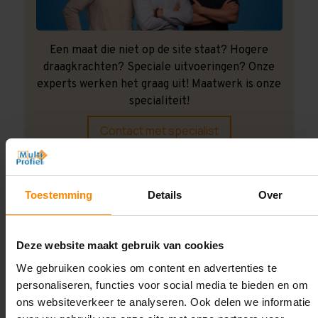
Een maat die niet op de site staat? Hogere
draagkrachten? Speciale uitvoeringen? Onze
experts werken het graag uit! Maatwerk is onze
specialiteit!
Contact met specialist
Montage uitbesteden?
Toestemming
Details
Over
Laat ons het doen!
Deze website maakt gebruik van cookies
We gebruiken cookies om content en advertenties te
personaliseren, functies voor social media te bieden en om
ons websiteverkeer te analyseren. Ook delen we informatie