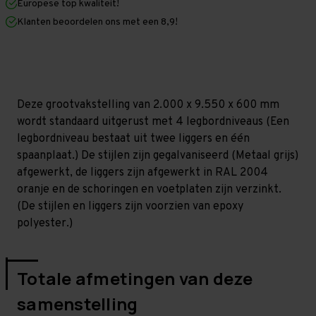
Europese top kwaliteit!
600
600
mm
mm
Klanten beoordelen ons met een 8,9!
(HxLxD)
(HxLxD)
-
-
4
4
niveaus
niveaus
GALVA
GALVA
Deze grootvakstelling van 2.000 x 9.550 x 600 mm
wordt standaard uitgerust met 4 legbordniveaus (Een
legbordniveau bestaat uit twee liggers en één
spaanplaat.) De stijlen zijn gegalvaniseerd (Metaal grijs)
afgewerkt, de liggers zijn afgewerkt in RAL 2004
oranje en de schoringen en voetplaten zijn verzinkt.
(De stijlen en liggers zijn voorzien van epoxy
polyester.)
Totale afmetingen van deze
samenstelling