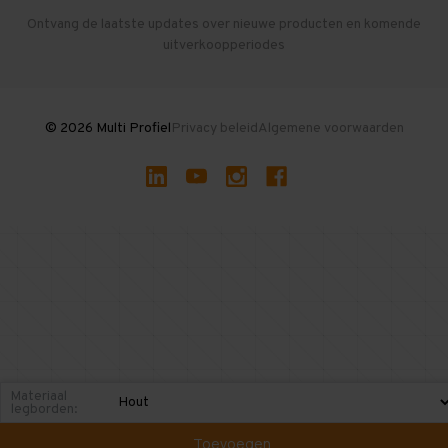
Herroepen en Annuleren
Gebruikte entresolvloeren
Ontvang de laatste updates over nieuwe producten en komende
uitverkoopperiodes
Stellingen kopen
© 2026 Multi Profiel
Privacy beleid
Algemene voorwaarden
Materiaal
legborden:
Toevoegen