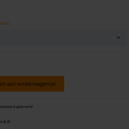
eist)
g
monteerd geleverd!
n 8,9!