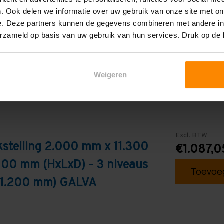
. Ook delen we informatie over uw gebruik van onze site met on
Galva
e. Deze partners kunnen de gegevens combineren met andere inf
erzameld op basis van uw gebruik van hun services. Druk op de
Weigeren
Excl. BTW
stelling 2.000 mm x 11.300
€1.087,0
000 mm (HxLxD) - 3 niveaus
Toevoeg
s 1.200 mm) GALVA