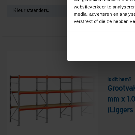
websiteverkeer te analyseren
Kleur staanders:
media, adverteren en analys
verstrekt of die ze hebben v
Is dit hem?
Grootvak
mm x 1.
(Ligger