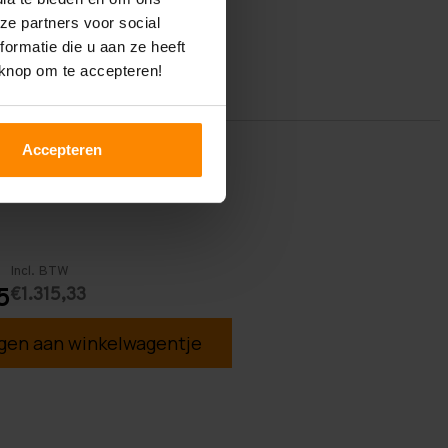
ze partners voor social
ormatie die u aan ze heeft
 knop om te accepteren!
Accepteren
Incl. BTW
€1.315,33
5
en aan winkelwagentje