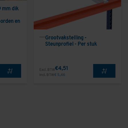
9 mm dik
borden en
Grootvakstelling -
Steunprofiel - Per stuk
€4,51
Excl. BTW
Incl. BTW
€ 5,46