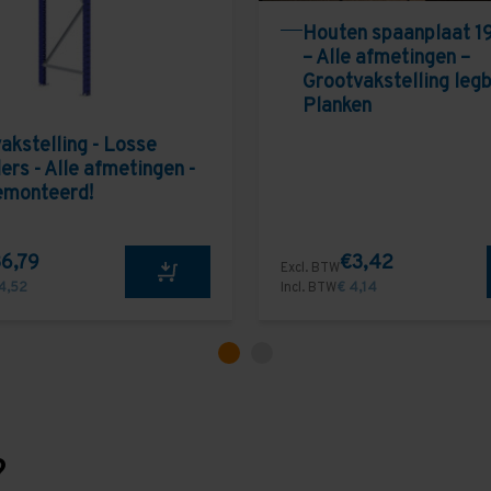
Houten spaanplaat 1
– Alle afmetingen –
Grootvakstelling leg
Planken
akstelling - Losse
ers - Alle afmetingen -
emonteerd!
6,79
€3,42
Excl. BTW
4,52
Incl. BTW
€ 4,14
?