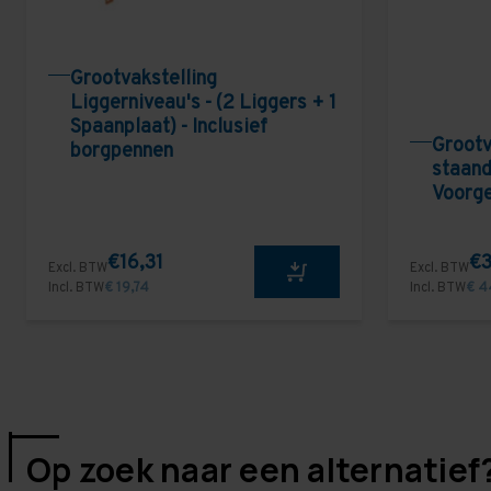
Grootvakstelling
Liggerniveau's - (2 Liggers + 1
Spaanplaat) - Inclusief
Grootv
borgpennen
staand
Voorg
€16,31
€3
Excl. BTW
Excl. BTW
Incl. BTW
€ 19,74
Incl. BTW
€ 4
Op zoek naar een alternatief