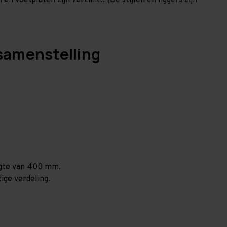
en voetplaten zijn verzinkt. (De stijlen en liggers zijn
samenstelling
.
ogte van 400 mm.
ige verdeling.