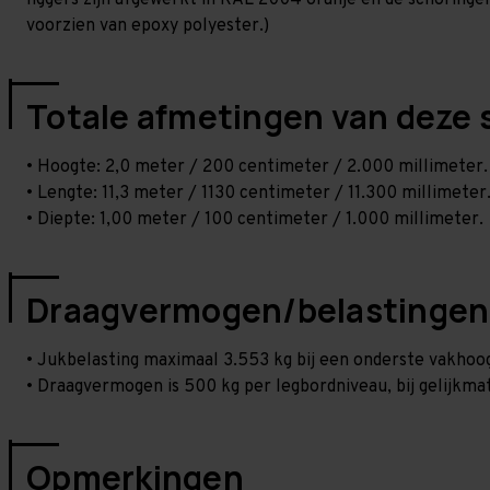
liggers zijn afgewerkt in RAL 2004 oranje en de schoringen 
voorzien van epoxy polyester.)
Totale afmetingen van deze 
• Hoogte: 2,0 meter / 200 centimeter / 2.000 millimeter.
• Lengte: 11,3 meter / 1130 centimeter / 11.300 millimeter
• Diepte: 1,00 meter / 100 centimeter / 1.000 millimeter.
Draagvermogen/belastingen
• Jukbelasting maximaal 3.553 kg bij een onderste vakho
• Draagvermogen is 500 kg per legbordniveau, bij gelijkmat
Opmerkingen