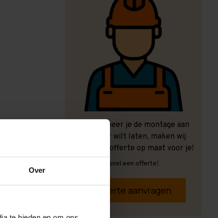
Ook wanneer je de montage aan
ons over wilt laten, maken wij
graag een offerte op maat voor je!
Vrijblijvend, snel een offerte!
Over
Offerte aanvragen
dia te bieden en om ons