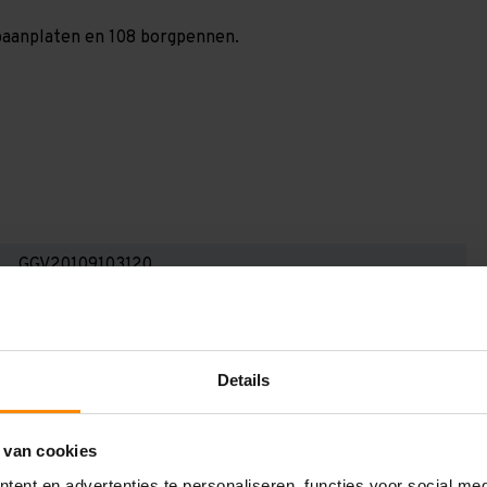
 spaanplaten en 108 borgpennen.
GGV20109103120
2.000 mm
1.000 mm
Details
11.300 mm
1.200 mm
 van cookies
3
ent en advertenties te personaliseren, functies voor social me