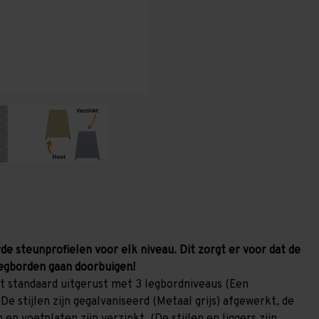
1.000
1.000
mm
mm
(HxLxD)
(HxLxD)
-
-
3
3
niveaus
niveaus
(Liggers
(Liggers
1.200
1.200
mm)
mm)
GALVA
GALVA
de steunprofielen voor elk niveau. Dit zorgt er voor dat de
egborden gaan doorbuigen!
t standaard uitgerust met 3 legbordniveaus (Een
De stijlen zijn gegalvaniseerd (Metaal grijs) afgewerkt, de