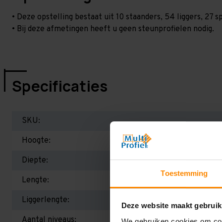
• Deze opstelling bestaat uit 10 staanders, 54 liggers, 27
• Bij deze afmetingen heeft u geen steunprofielen nodig.
Specificaties
SKU:
Hoogte:
Diepte:
Toestemming
Lengte:
Liggerlengte:
Deze website maakt gebruik
Aantal niveaus:
We gebruiken cookies om cont