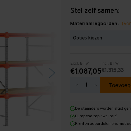
Stel zelf samen:
Materiaal legborden:
(Ver
Excl. BTW
Incl. BTW
€1.315,33
€1.087,05
Hoeveelheid
Hoeveelheid
verlagen
verhogen
van
van
Grootvakstelling
Grootvakstellin
2.000
2.000
De staanders worden altijd ge
mm
mm
x
x
Europese top kwaliteit!
11.300
11.300
Klanten beoordelen ons met ee
mm
mm
x
x