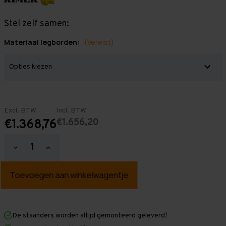
Stel zelf samen:
Materiaal legborden:
(Vereist)
Excl. BTW
Incl. BTW
€1.656,20
€1.368,76
Hoeveelheid
Hoeveelheid
verlagen
verhogen
van
van
Grootvakstelling
Grootvakstelling
2.000
2.000
mm
mm
x
x
11.000
11.000
mm
mm
De staanders worden altijd gemonteerd geleverd!
x
x