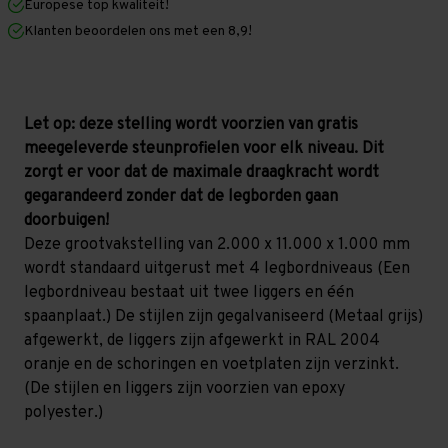
Europese top kwaliteit!
1.000
1.000
mm
mm
Klanten beoordelen ons met een 8,9!
(HxLxD)
(HxLxD)
-
-
4
4
niveaus
niveaus
GALVA
GALVA
(Liggers:
(Liggers:
Let op: deze stelling wordt voorzien van gratis
1.500
1.500
meegeleverde steunprofielen voor elk niveau. Dit
mm)
mm)
zorgt er voor dat de maximale draagkracht wordt
gegarandeerd zonder dat de legborden gaan
doorbuigen!
Deze grootvakstelling van 2.000 x 11.000 x 1.000 mm
wordt standaard uitgerust met 4 legbordniveaus (Een
legbordniveau bestaat uit twee liggers en één
spaanplaat.) De stijlen zijn gegalvaniseerd (Metaal grijs)
afgewerkt, de liggers zijn afgewerkt in RAL 2004
oranje en de schoringen en voetplaten zijn verzinkt.
(De stijlen en liggers zijn voorzien van epoxy
polyester.)