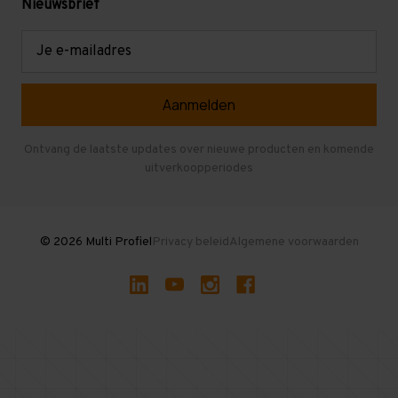
Mezzanine
Nieuwsbrief
Retouren en garantie
Verdiepingsvloeren
E-
mailadres
Referenties
Selfstorage
Veelgestelde vragen
Entresolvloer
Herroepen en Annuleren
Gebruikte entresolvloeren
Ontvang de laatste updates over nieuwe producten en komende
uitverkoopperiodes
Stellingen kopen
© 2026 Multi Profiel
Privacy beleid
Algemene voorwaarden