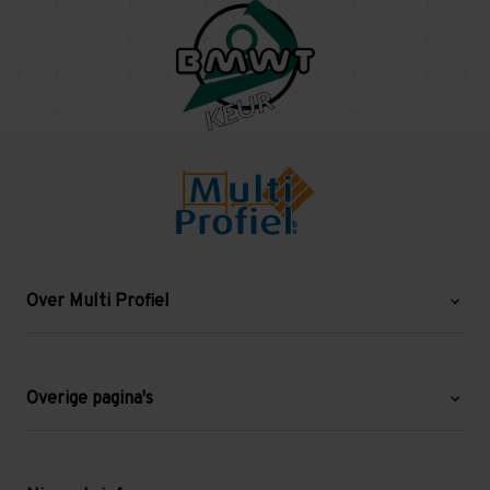
Over Multi Profiel
Over ons
Blog
Overige pagina's
Werken bij Multi Profiel
Gebruikte stellingen
Levering en afhalen