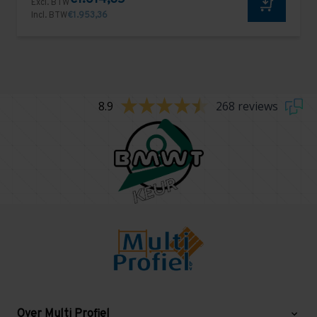
Excl. BTW
Incl. BTW
€1.953,36
8.9
268 reviews
Over Multi Profiel