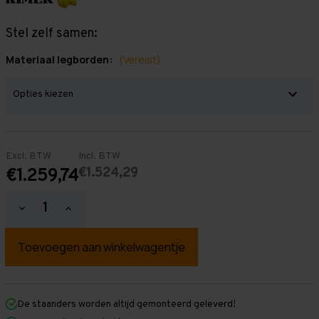
Stel zelf samen:
Materiaal legborden:
(Vereist)
Excl. BTW
Incl. BTW
€1.524,29
€1.259,74
Hoeveelheid
Hoeveelheid
verlagen
verhogen
van
van
Grootvakstelling
Grootvakstelling
2.000
2.000
mm
mm
x
x
11.000
11.000
mm
mm
De staanders worden altijd gemonteerd geleverd!
x
x