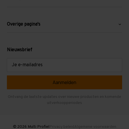
Over ons
Blog
Overige pagina's
Werken bij Multi Profiel
Gebruikte stellingen
Levering en afhalen
Mezzanine
Nieuwsbrief
Retouren en garantie
Verdiepingsvloeren
E-
mailadres
Referenties
Selfstorage
Veelgestelde vragen
Entresolvloer
Herroepen en Annuleren
Gebruikte entresolvloeren
Ontvang de laatste updates over nieuwe producten en komende
uitverkoopperiodes
Stellingen kopen
© 2026 Multi Profiel
Privacy beleid
Algemene voorwaarden