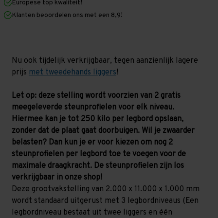
Europese top kwaliteit!
1.200
1.200
mm
mm
Klanten beoordelen ons met een 8,9!
(HxLxD)
(HxLxD)
-
-
3
3
niveaus
niveaus
GALVA
GALVA
Nu ook tijdelijk verkrijgbaar, tegen aanzienlijk lagere
prijs
met tweedehands liggers
!
Let op: deze stelling wordt voorzien van 2 gratis
meegeleverde steunprofielen voor elk niveau.
Hiermee kan je tot 250 kilo per legbord opslaan,
zonder dat de plaat gaat doorbuigen. Wil je zwaarder
belasten? Dan kun je er voor kiezen om nog 2
steunprofielen per legbord toe te voegen voor de
maximale draagkracht. De steunprofielen zijn los
verkrijgbaar in onze shop!
Deze grootvakstelling van 2.000 x 11.000 x 1.000 mm
wordt standaard uitgerust met 3 legbordniveaus (Een
legbordniveau bestaat uit twee liggers en één