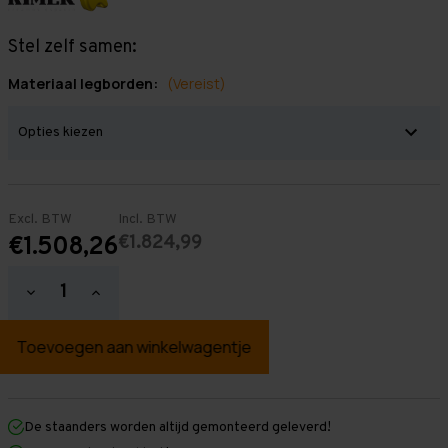
Stel zelf samen:
Materiaal legborden:
(Vereist)
Excl. BTW
Incl. BTW
€1.824,99
€1.508,26
Hoeveelheid
Hoeveelheid
verlagen
verhogen
van
van
Grootvakstelling
Grootvakstelling
2.000
2.000
mm
mm
x
x
11.000
11.000
mm
mm
De staanders worden altijd gemonteerd geleverd!
x
x