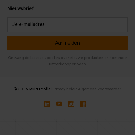
Levering en afhalen
Mezzanine
Nieuwsbrief
Retouren en garantie
Verdiepingsvloeren
E-
mailadres
Referenties
Selfstorage
Veelgestelde vragen
Entresolvloer
Herroepen en Annuleren
Gebruikte entresolvloeren
Ontvang de laatste updates over nieuwe producten en komende
uitverkoopperiodes
Stellingen kopen
© 2026 Multi Profiel
Privacy beleid
Algemene voorwaarden