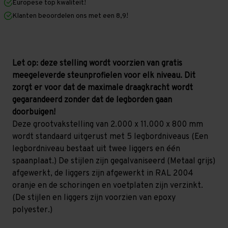
Europese top kwaliteit!
800
800
mm
mm
Klanten beoordelen ons met een 8,9!
(HxLxD)
(HxLxD)
-
-
5
5
niveaus
niveaus
GALVA
GALVA
(Liggers:
(Liggers:
Let op: deze stelling wordt voorzien van gratis
1.500
1.500
meegeleverde steunprofielen voor elk niveau. Dit
mm)
mm)
zorgt er voor dat de maximale draagkracht wordt
gegarandeerd zonder dat de legborden gaan
doorbuigen!
Deze grootvakstelling van 2.000 x 11.000 x 800 mm
wordt standaard uitgerust met 5 legbordniveaus (Een
legbordniveau bestaat uit twee liggers en één
spaanplaat.) De stijlen zijn gegalvaniseerd (Metaal grijs)
afgewerkt, de liggers zijn afgewerkt in RAL 2004
oranje en de schoringen en voetplaten zijn verzinkt.
(De stijlen en liggers zijn voorzien van epoxy
polyester.)