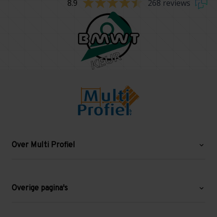
8.9
268 reviews
Over Multi Profiel
Over ons
Blog
Overige pagina's
Werken bij Multi Profiel
Gebruikte stellingen