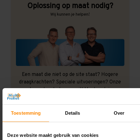
Oplossing op maat nodig?
Wij kunnen je helpen!
Een maat die niet op de site staat? Hogere
draagkrachten? Speciale uitvoeringen? Onze
experts werken het graag uit! Maatwerk is onze
specialiteit!
Contact met specialist
Toestemming
Details
Over
Deze website maakt gebruik van cookies
Montage uitbesteden?