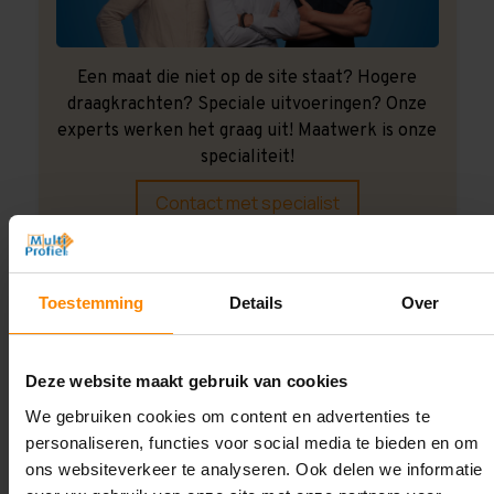
Een maat die niet op de site staat? Hogere
draagkrachten? Speciale uitvoeringen? Onze
experts werken het graag uit! Maatwerk is onze
specialiteit!
Contact met specialist
Montage uitbesteden?
Toestemming
Details
Over
Laat ons het doen!
Deze website maakt gebruik van cookies
We gebruiken cookies om content en advertenties te
personaliseren, functies voor social media te bieden en om
ons websiteverkeer te analyseren. Ook delen we informatie