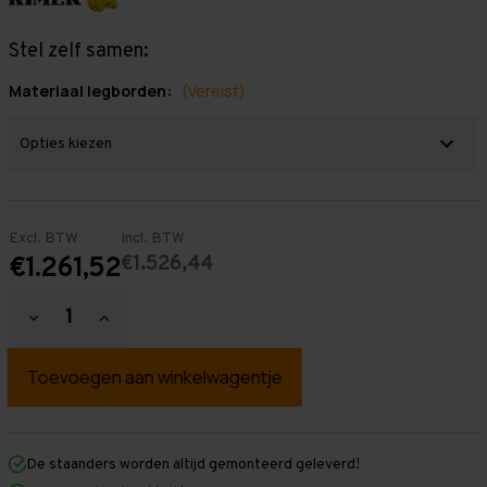
Stel zelf samen:
Materiaal legborden:
(Vereist)
Excl. BTW
Incl. BTW
€1.526,44
€1.261,52
Hoeveelheid
Hoeveelheid
verlagen
verhogen
van
van
Grootvakstelling
Grootvakstelling
2.000
2.000
mm
mm
x
x
12.600
12.600
mm
mm
De staanders worden altijd gemonteerd geleverd!
x
x