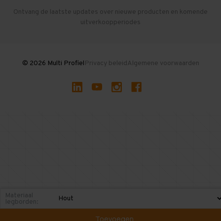
Herroepen en Annuleren
Gebruikte entresolvloeren
Ontvang de laatste updates over nieuwe producten en komende
uitverkoopperiodes
Stellingen kopen
© 2026 Multi Profiel
Privacy beleid
Algemene voorwaarden
Materiaal
legborden:
Toevoegen