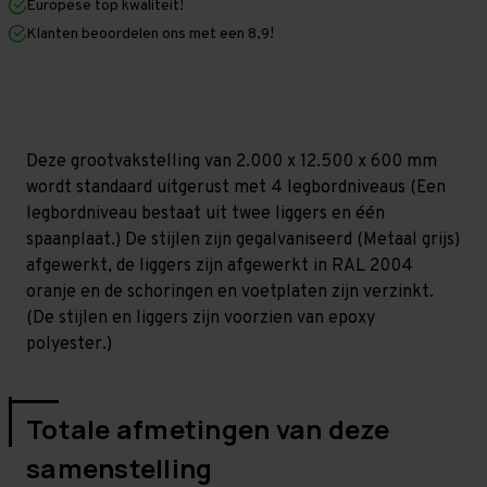
Europese top kwaliteit!
600
600
mm
mm
Klanten beoordelen ons met een 8,9!
(HxLxD)
(HxLxD)
-
-
4
4
niveaus
niveaus
(Liggers
(Liggers
1.200
1.200
mm)
mm)
Deze grootvakstelling van 2.000 x 12.500 x 600 mm
GALVA
GALVA
wordt standaard uitgerust met 4 legbordniveaus (Een
legbordniveau bestaat uit twee liggers en één
spaanplaat.) De stijlen zijn gegalvaniseerd (Metaal grijs)
afgewerkt, de liggers zijn afgewerkt in RAL 2004
oranje en de schoringen en voetplaten zijn verzinkt.
(De stijlen en liggers zijn voorzien van epoxy
polyester.)
Totale afmetingen van deze
samenstelling