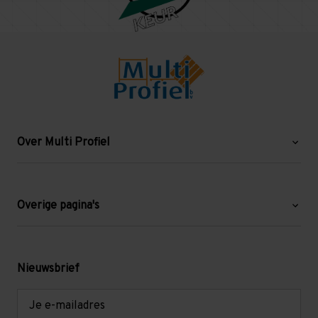
Over Multi Profiel
Over ons
Blog
Overige pagina's
Werken bij Multi Profiel
Gebruikte stellingen
Levering en afhalen
Mezzanine
Nieuwsbrief
Retouren en garantie
Verdiepingsvloeren
E-
mailadres