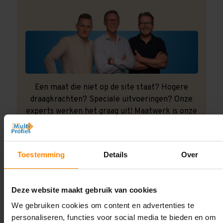
Een maat die niet op de site staat? Hogere
draagkrachten? Speciale uitvoeringen? Onze
experts werken het graag uit! Maatwerk is onze
specialiteit!
Contact met specialist
Toestemming
Details
Over
Montage uitbesteden?
Deze website maakt gebruik van cookies
Laat ons het doen!
We gebruiken cookies om content en advertenties te
personaliseren, functies voor social media te bieden en om