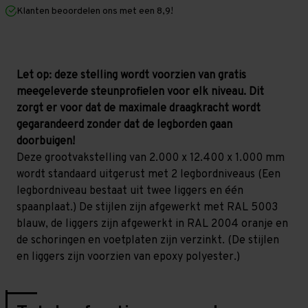
mm
mm
Klanten beoordelen ons met een 8,9!
(HxLxD)
(HxLxD)
-
-
2
2
niveaus
niveaus
Let op: deze stelling wordt voorzien van gratis
meegeleverde steunprofielen voor elk niveau. Dit
zorgt er voor dat de maximale draagkracht wordt
gegarandeerd zonder dat de legborden gaan
doorbuigen!
Deze grootvakstelling van 2.000 x 12.400 x 1.000 mm
wordt standaard uitgerust met 2 legbordniveaus (Een
legbordniveau bestaat uit twee liggers en één
spaanplaat.) De stijlen zijn afgewerkt met RAL 5003
blauw, de liggers zijn afgewerkt in RAL 2004 oranje en
de schoringen en voetplaten zijn verzinkt. (De stijlen
en liggers zijn voorzien van epoxy polyester.)