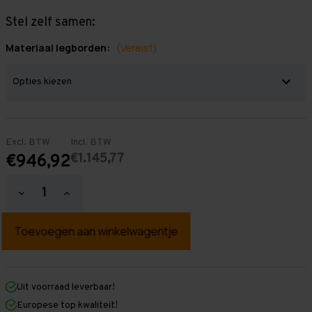
Stel zelf samen:
Materiaal legborden:
(Vereist)
Excl. BTW
Incl. BTW
€1.145,77
€946,92
Hoeveelheid
Hoeveelheid
verlagen
verhogen
van
van
Grootvakstelling
Grootvakstelling
2.000
2.000
mm
mm
x
x
12.400
12.400
mm
mm
Uit voorraad leverbaar!
x
x
Europese top kwaliteit!
1.000
1.000