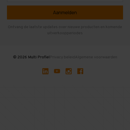
Referenties
Selfstorage
Veelgestelde vragen
Entresolvloer
Herroepen en Annuleren
Gebruikte entresolvloeren
Ontvang de laatste updates over nieuwe producten en komende
uitverkoopperiodes
Stellingen kopen
© 2026 Multi Profiel
Privacy beleid
Algemene voorwaarden