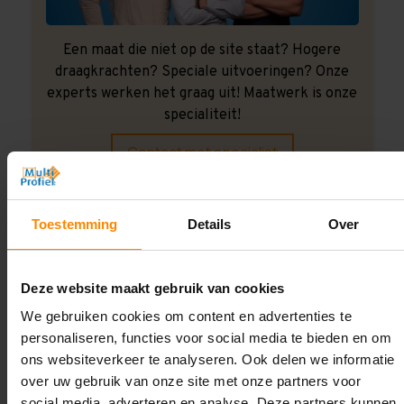
Een maat die niet op de site staat? Hogere
draagkrachten? Speciale uitvoeringen? Onze
experts werken het graag uit! Maatwerk is onze
specialiteit!
Contact met specialist
Toestemming
Details
Over
Montage uitbesteden?
Laat ons het doen!
Deze website maakt gebruik van cookies
We gebruiken cookies om content en advertenties te
personaliseren, functies voor social media te bieden en om
ons websiteverkeer te analyseren. Ook delen we informatie
over uw gebruik van onze site met onze partners voor
social media, adverteren en analyse. Deze partners kunnen