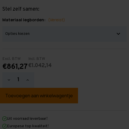
Stel zelf samen:
Materiaal legborden:
(Vereist)
Excl. BTW
Incl. BTW
€1.042,14
€861,27
Hoeveelheid
Hoeveelheid
verlagen
verhogen
van
van
Grootvakstelling
Grootvakstelling
2.000
2.000
mm
mm
x
x
12.700
12.700
mm
mm
Uit voorraad leverbaar!
x
x
Europese top kwaliteit!
1.000
1.000