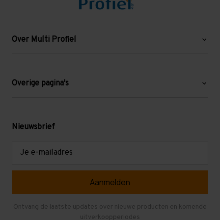
Over Multi Profiel
Over ons
Blog
Overige pagina's
Werken bij Multi Profiel
Gebruikte stellingen
Levering en afhalen
Mezzanine
Nieuwsbrief
Retouren en garantie
Verdiepingsvloeren
E-
mailadres
Referenties
Selfstorage
Veelgestelde vragen
Entresolvloer
Herroepen en Annuleren
Gebruikte entresolvloeren
Ontvang de laatste updates over nieuwe producten en komende
uitverkoopperiodes