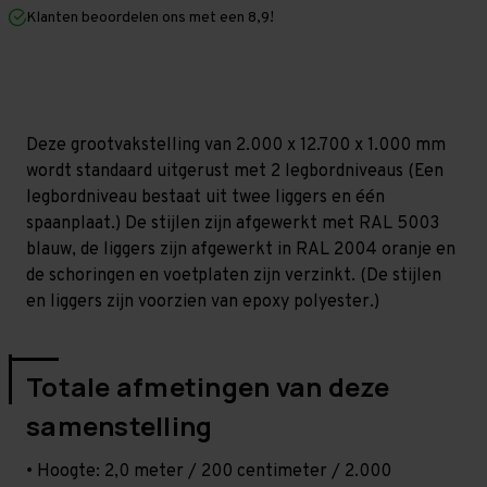
mm
mm
Klanten beoordelen ons met een 8,9!
(HxLxD)
(HxLxD)
-
-
2
2
niveaus
niveaus
Deze grootvakstelling van 2.000 x 12.700 x 1.000 mm
wordt standaard uitgerust met 2 legbordniveaus (Een
legbordniveau bestaat uit twee liggers en één
spaanplaat.) De stijlen zijn afgewerkt met RAL 5003
blauw, de liggers zijn afgewerkt in RAL 2004 oranje en
de schoringen en voetplaten zijn verzinkt. (De stijlen
en liggers zijn voorzien van epoxy polyester.)
Totale afmetingen van deze
samenstelling
• Hoogte: 2,0 meter / 200 centimeter / 2.000