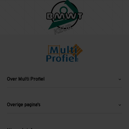
Over Multi Profiel
Over ons
Blog
Overige pagina's
Werken bij Multi Profiel
Gebruikte stellingen
Levering en afhalen