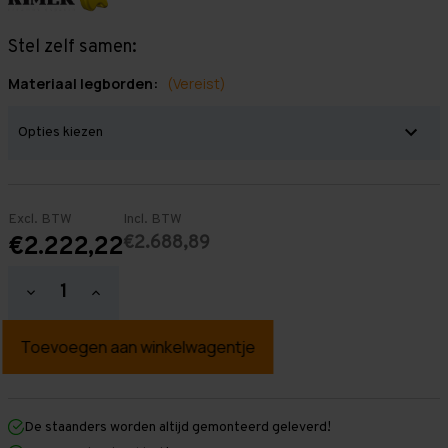
Stel zelf samen:
Materiaal legborden:
(Vereist)
Excl. BTW
Incl. BTW
€2.688,89
€2.222,22
Hoeveelheid
Hoeveelheid
verlagen
verhogen
van
van
Grootvakstelling
Grootvakstelling
2.000
2.000
mm
mm
x
x
13.400
13.400
mm
mm
De staanders worden altijd gemonteerd geleverd!
x
x