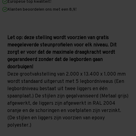
Europese top kwaliteit!
1.000
1.000
mm
mm
Klanten beoordelen ons met een 8,9!
(HxLxD)
(HxLxD)
-
-
5
5
niveaus
niveaus
GALVA
GALVA
Let op: deze stelling wordt voorzien van gratis
meegeleverde steunprofielen voor elk niveau. Dit
zorgt er voor dat de maximale draagkracht wordt
gegarandeerd zonder dat de legborden gaan
doorbuigen!
Deze grootvakstelling van 2.000 x 13.400 x 1.000 mm
wordt standaard uitgerust met 5 legbordniveaus (Een
legbordniveau bestaat uit twee liggers en één
spaanplaat.) De stijlen zijn gegalvaniseerd (Metaal grijs)
afgewerkt, de liggers zijn afgewerkt in RAL 2004
oranje en de schoringen en voetplaten zijn verzinkt.
(De stijlen en liggers zijn voorzien van epoxy
polyester.)