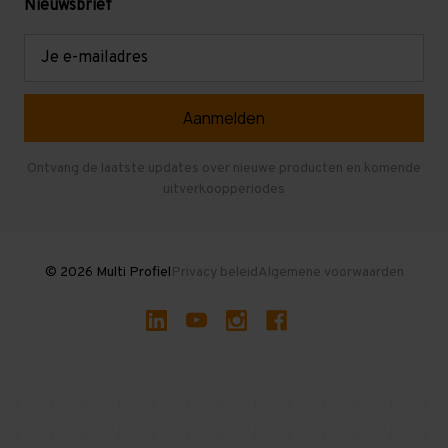
Mezzanine
Nieuwsbrief
Retouren en garantie
Verdiepingsvloeren
E-
mailadres
Referenties
Selfstorage
Veelgestelde vragen
Entresolvloer
Herroepen en Annuleren
Gebruikte entresolvloeren
Ontvang de laatste updates over nieuwe producten en komende
uitverkoopperiodes
Stellingen kopen
© 2026 Multi Profiel
Privacy beleid
Algemene voorwaarden