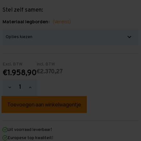
Stel zelf samen:
Materiaal legborden:
(Vereist)
Excl. BTW
Incl. BTW
€2.370,27
€1.958,90
Hoeveelheid
Hoeveelheid
verlagen
verhogen
van
van
Grootvakstelling
Grootvakstelling
2.000
2.000
mm
mm
x
x
13.400
13.400
mm
mm
Uit voorraad leverbaar!
x
x
Europese top kwaliteit!
1.200
1.200