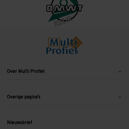
Over Multi Profiel
Over ons
Blog
Overige pagina's
Werken bij Multi Profiel
Gebruikte stellingen
Levering en afhalen
Mezzanine
Nieuwsbrief