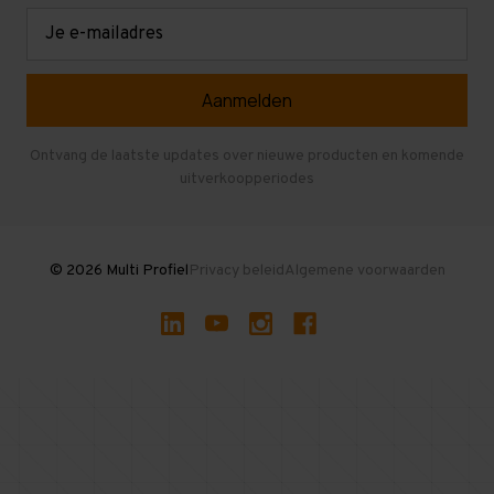
Retouren en garantie
Verdiepingsvloeren
E-
mailadres
Referenties
Selfstorage
Veelgestelde vragen
Entresolvloer
Herroepen en Annuleren
Gebruikte entresolvloeren
Ontvang de laatste updates over nieuwe producten en komende
uitverkoopperiodes
Stellingen kopen
© 2026 Multi Profiel
Privacy beleid
Algemene voorwaarden