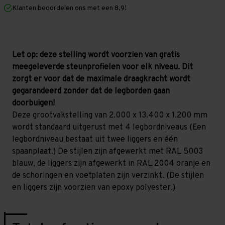
mm
mm
Klanten beoordelen ons met een 8,9!
(HxLxD)
(HxLxD)
-
-
4
4
niveaus
niveaus
Let op: deze stelling wordt voorzien van gratis
meegeleverde steunprofielen voor elk niveau. Dit
zorgt er voor dat de maximale draagkracht wordt
gegarandeerd zonder dat de legborden gaan
doorbuigen!
Deze grootvakstelling van 2.000 x 13.400 x 1.200 mm
wordt standaard uitgerust met 4 legbordniveaus (Een
legbordniveau bestaat uit twee liggers en één
spaanplaat.) De stijlen zijn afgewerkt met RAL 5003
blauw, de liggers zijn afgewerkt in RAL 2004 oranje en
de schoringen en voetplaten zijn verzinkt. (De stijlen
en liggers zijn voorzien van epoxy polyester.)