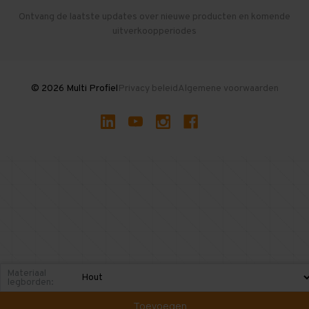
Herroepen en Annuleren
Gebruikte entresolvloeren
Ontvang de laatste updates over nieuwe producten en komende
uitverkoopperiodes
Stellingen kopen
© 2026 Multi Profiel
Privacy beleid
Algemene voorwaarden
Materiaal
legborden:
Toevoegen