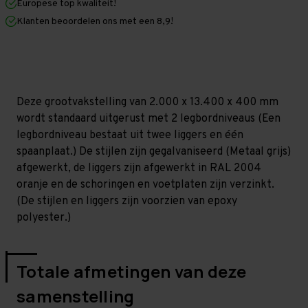
Europese top kwaliteit!
400
400
mm
mm
Klanten beoordelen ons met een 8,9!
(HxLxD)
(HxLxD)
-
-
2
2
niveaus
niveaus
GALVA
GALVA
Deze grootvakstelling van 2.000 x 13.400 x 400 mm
wordt standaard uitgerust met 2 legbordniveaus (Een
legbordniveau bestaat uit twee liggers en één
spaanplaat.) De stijlen zijn gegalvaniseerd (Metaal grijs)
afgewerkt, de liggers zijn afgewerkt in RAL 2004
oranje en de schoringen en voetplaten zijn verzinkt.
(De stijlen en liggers zijn voorzien van epoxy
polyester.)
Totale afmetingen van deze
samenstelling