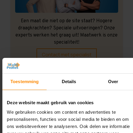
Een maat die niet op de site staat? Hogere
draagkrachten? Speciale uitvoeringen? Onze
experts werken het graag uit! Maatwerk is onze
specialiteit!
Contact met specialist
Montage uitbesteden?
Toestemming
Details
Over
Laat ons het doen!
Deze website maakt gebruik van cookies
We gebruiken cookies om content en advertenties te
personaliseren, functies voor social media te bieden en om
ons websiteverkeer te analyseren. Ook delen we informatie