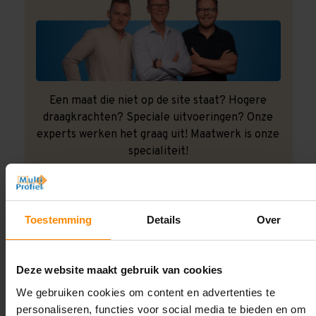
Een maat die niet op de site staat? Hogere
draagkrachten? Speciale uitvoeringen? Onze
experts werken het graag uit! Maatwerk is onze
specialiteit!
Contact met specialist
Toestemming
Details
Over
Montage uitbesteden?
Laat ons het doen!
Deze website maakt gebruik van cookies
We gebruiken cookies om content en advertenties te
personaliseren, functies voor social media te bieden en om