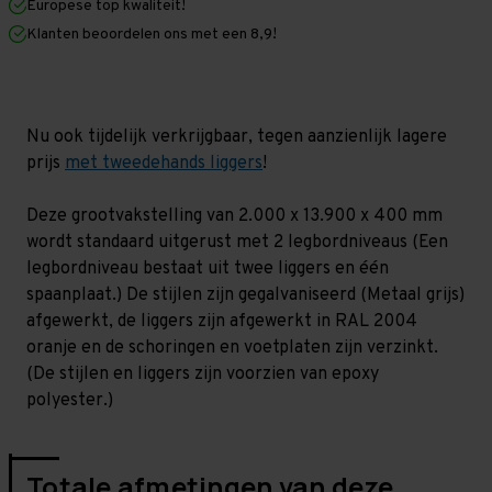
Europese top kwaliteit!
400
400
mm
mm
Klanten beoordelen ons met een 8,9!
(HxLxD)
(HxLxD)
-
-
2
2
niveaus
niveaus
GALVA
GALVA
Nu ook tijdelijk verkrijgbaar, tegen aanzienlijk lagere
prijs
met tweedehands liggers
!
Deze grootvakstelling van 2.000 x 13.900 x 400 mm
wordt standaard uitgerust met 2 legbordniveaus (Een
legbordniveau bestaat uit twee liggers en één
spaanplaat.) De stijlen zijn gegalvaniseerd (Metaal grijs)
afgewerkt, de liggers zijn afgewerkt in RAL 2004
oranje en de schoringen en voetplaten zijn verzinkt.
(De stijlen en liggers zijn voorzien van epoxy
polyester.)
Totale afmetingen van deze