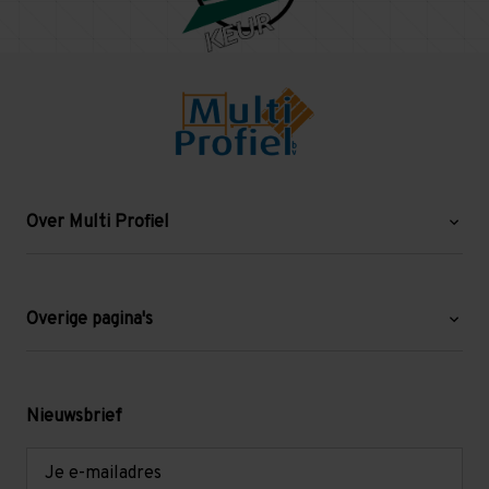
Over Multi Profiel
Over ons
Blog
Overige pagina's
Werken bij Multi Profiel
Gebruikte stellingen
Levering en afhalen
Mezzanine
Nieuwsbrief
Retouren en garantie
Verdiepingsvloeren
E-
mailadres