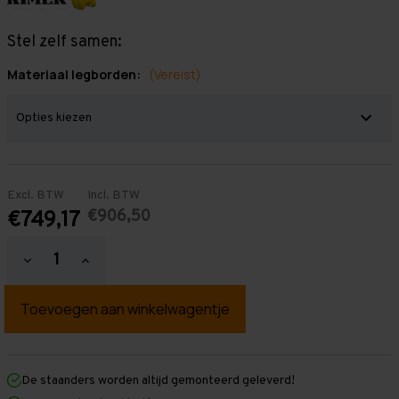
Stel zelf samen:
Materiaal legborden:
(Vereist)
Excl. BTW
Incl. BTW
€906,50
€749,17
Hoeveelheid
Hoeveelheid
verlagen
verhogen
van
van
Grootvakstelling
Grootvakstelling
2.000
2.000
mm
mm
x
x
13.900
13.900
mm
mm
De staanders worden altijd gemonteerd geleverd!
x
x