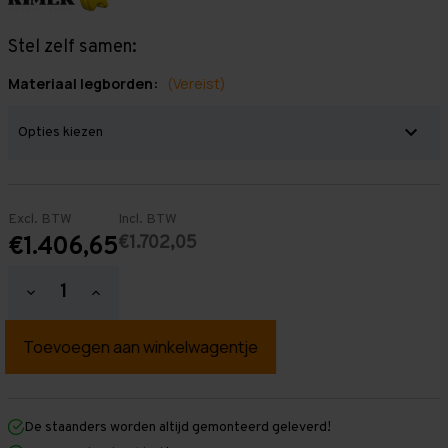
Stel zelf samen:
Materiaal legborden:
(Vereist)
Excl. BTW
Incl. BTW
€1.702,05
€1.406,65
Hoeveelheid
Hoeveelheid
verlagen
verhogen
van
van
Grootvakstelling
Grootvakstelling
2.000
2.000
mm
mm
x
x
14.100
14.100
mm
mm
De staanders worden altijd gemonteerd geleverd!
x
x