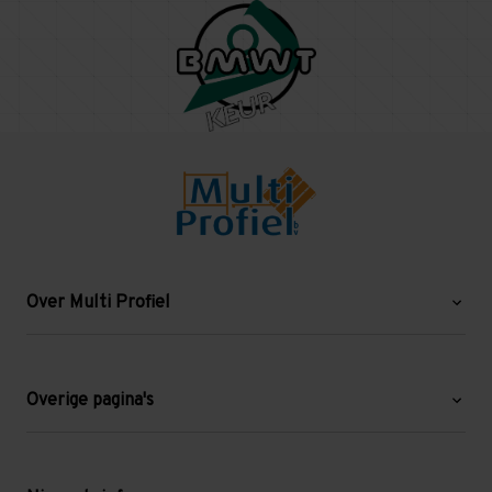
Over Multi Profiel
Over ons
Blog
Overige pagina's
Werken bij Multi Profiel
Gebruikte stellingen
Levering en afhalen