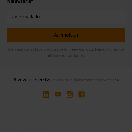
Mezzanine
Nieuwsbrief
Retouren en garantie
Verdiepingsvloeren
E-
mailadres
Referenties
Selfstorage
Veelgestelde vragen
Entresolvloer
Herroepen en Annuleren
Gebruikte entresolvloeren
Ontvang de laatste updates over nieuwe producten en komende
uitverkoopperiodes
Stellingen kopen
© 2026 Multi Profiel
Privacy beleid
Algemene voorwaarden