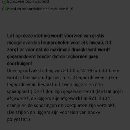
Europese top kwaliteit!
1.000
1.000
mm
mm
Klanten beoordelen ons met een 8,9!
(HxLxD)
(HxLxD)
-
-
3
3
niveaus
niveaus
GALVA
GALVA
Let op: deze stelling wordt voorzien van gratis
meegeleverde steunprofielen voor elk niveau. Dit
zorgt er voor dat de maximale draagkracht wordt
gegarandeerd zonder dat de legborden gaan
doorbuigen!
Deze grootvakstelling van 2.000 x 14.100 x 1.000 mm
wordt standaard uitgerust met 3 legbordniveaus (Een
legbordniveau bestaat uit twee liggers en één
spaanplaat.) De stijlen zijn gegalvaniseerd (Metaal grijs)
afgewerkt, de liggers zijn afgewerkt in RAL 2004
oranje en de schoringen en voetplaten zijn verzinkt.
(De stijlen en liggers zijn voorzien van epoxy
polyester.)