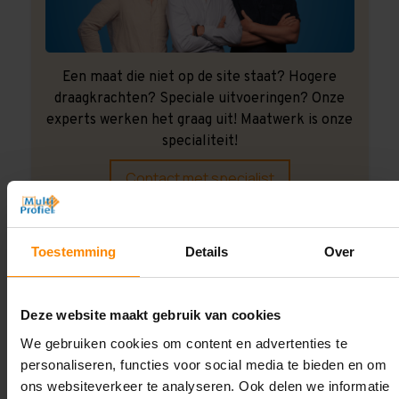
Een maat die niet op de site staat? Hogere
draagkrachten? Speciale uitvoeringen? Onze
experts werken het graag uit! Maatwerk is onze
specialiteit!
Contact met specialist
Toestemming
Details
Over
Montage uitbesteden?
Laat ons het doen!
Deze website maakt gebruik van cookies
We gebruiken cookies om content en advertenties te
personaliseren, functies voor social media te bieden en om
ons websiteverkeer te analyseren. Ook delen we informatie