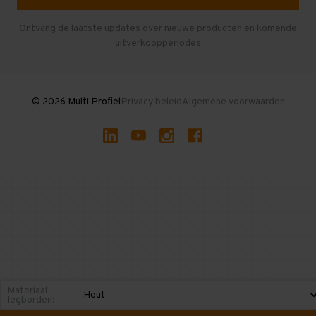
Herroepen en Annuleren
Gebruikte entresolvloeren
Ontvang de laatste updates over nieuwe producten en komende
uitverkoopperiodes
Stellingen kopen
© 2026 Multi Profiel
Privacy beleid
Algemene voorwaarden
Materiaal
legborden: