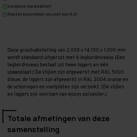
x
x
Europese top kwaliteit!
1.000
1.000
mm
mm
Klanten beoordelen ons met een 8,9!
(HxLxD)
(HxLxD)
-
-
6
6
niveaus
niveaus
(Liggers:
(Liggers:
1.350
1.350
mm)
mm)
Deze grootvakstelling van 2.000 x 14.100 x 1.000 mm
wordt standaard uitgerust met 6 legbordniveaus (Een
legbordniveau bestaat uit twee liggers en één
spaanplaat.) De stijlen zijn afgewerkt met RAL 5003
blauw, de liggers zijn afgewerkt in RAL 2004 oranje en
de schoringen en voetplaten zijn verzinkt. (De stijlen
en liggers zijn voorzien van epoxy polyester.)
Totale afmetingen van deze
samenstelling