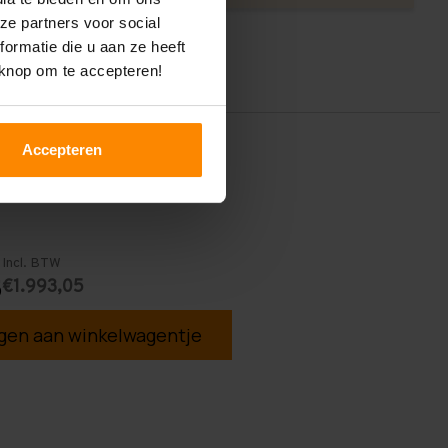
ze partners voor social
ormatie die u aan ze heeft
 knop om te accepteren!
Accepteren
Incl. BTW
€1.993,05
5
en aan winkelwagentje