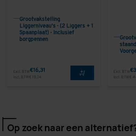
Grootvakstelling
Liggerniveau's - (2 Liggers + 1
Spaanplaat) - Inclusief
Grootv
borgpennen
staand
Voorg
€16,31
€3
Excl. BTW
Excl. BTW
Incl. BTW
€ 19,74
Incl. BTW
€ 4
Op zoek naar een alternatief