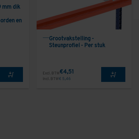
9 mm dik
borden en
Grootvakstelling -
Steunprofiel - Per stuk
€4,51
Excl. BTW
Incl. BTW
€ 5,46