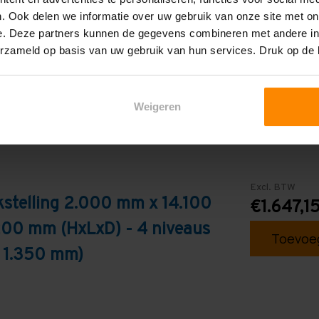
. Ook delen we informatie over uw gebruik van onze site met on
Blauw
e. Deze partners kunnen de gegevens combineren met andere inf
erzameld op basis van uw gebruik van hun services. Druk op de
Weigeren
Excl. BTW
stelling 2.000 mm x 14.100
€1.647,1
200 mm (HxLxD) - 4 niveaus
Toevoeg
: 1.350 mm)