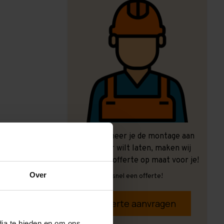
Ook wanneer je de montage aan
ons over wilt laten, maken wij
graag een offerte op maat voor je!
Over
Vrijblijvend, snel een offerte!
Offerte aanvragen
dia te bieden en om ons