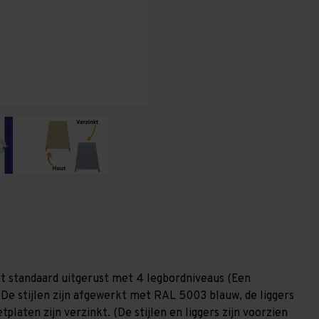
x
x
1.200
1.200
mm
mm
(HxLxD)
(HxLxD)
-
-
4
4
niveaus
niveaus
(Liggers:
(Liggers:
1.350
1.350
mm)
mm)
t standaard uitgerust met 4 legbordniveaus (Een
 De stijlen zijn afgewerkt met RAL 5003 blauw, de liggers
laten zijn verzinkt. (De stijlen en liggers zijn voorzien