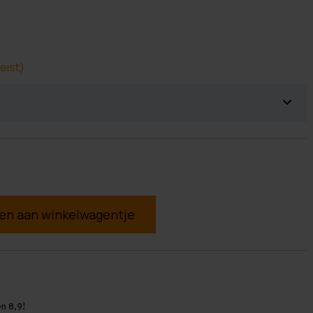
eist)
g
n 8,9!