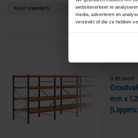
websiteverkeer te analyseren
Kleur staanders:
media, adverteren en analys
verstrekt of die ze hebben v
Is dit hem?
Grootvak
mm x 1.
(Liggers