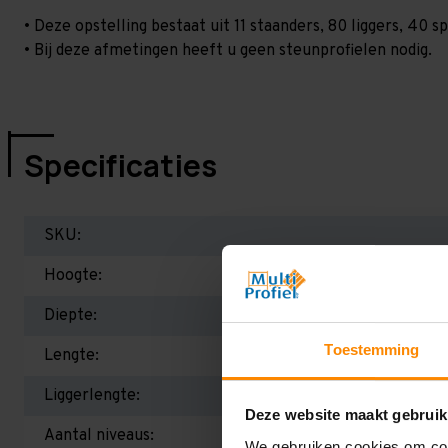
• Deze opstelling bestaat uit 11 staanders, 80 liggers, 40
• Bij deze afmetingen heeft u geen steunprofielen nodig.
Specificaties
SKU:
Hoogte:
Diepte:
Toestemming
Lengte:
Liggerlengte:
Deze website maakt gebruik
Aantal niveaus:
We gebruiken cookies om cont