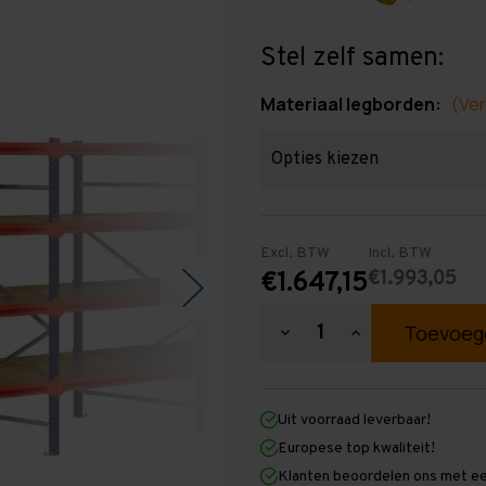
Stel zelf samen:
Materiaal legborden:
(Ver
Excl. BTW
Incl. BTW
€1.993,05
€1.647,15
Hoeveelheid
Hoeveelheid
verlagen
verhogen
van
van
Grootvakstelling
Grootvakstellin
2.000
2.000
Uit voorraad leverbaar!
mm
mm
x
x
Europese top kwaliteit!
14.100
14.100
Klanten beoordelen ons met ee
mm
mm