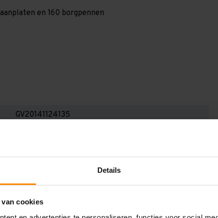
 spaanplaten en 160 borgpennen
GV20141124135
2.000 mm
1.200 mm
Details
14.100 mm
1.350 mm
 van cookies
4
ent en advertenties te personaliseren, functies voor social me