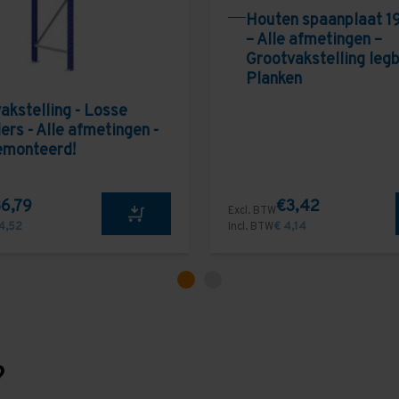
Houten spaanplaat 1
– Alle afmetingen –
Grootvakstelling leg
Planken
akstelling - Losse
ers - Alle afmetingen -
emonteerd!
6,79
€3,42
Excl. BTW
4,52
Incl. BTW
€ 4,14
?