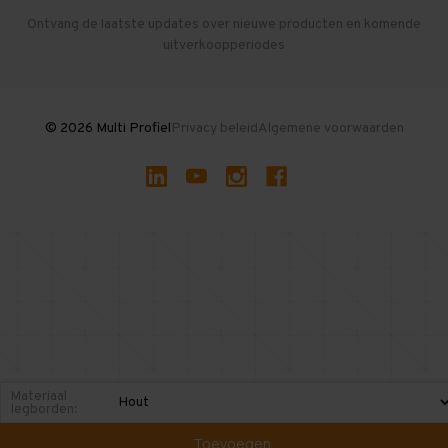
Herroepen en Annuleren
Gebruikte entresolvloeren
Ontvang de laatste updates over nieuwe producten en komende
uitverkoopperiodes
Stellingen kopen
© 2026 Multi Profiel
Privacy beleid
Algemene voorwaarden
Materiaal
legborden:
Toevoegen