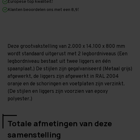
Europese top kwaliteit!
800
800
mm
mm
Klanten beoordelen ons met een 8,9!
(HxLxD)
(HxLxD)
-
-
2
2
niveaus
niveaus
GALVA
GALVA
(Liggers:
(Liggers:
1.350
1.350
Deze grootvakstelling van 2.000 x 14.100 x 800 mm
mm)
mm)
wordt standaard uitgerust met 2 legbordniveaus (Een
legbordniveau bestaat uit twee liggers en één
spaanplaat.) De stijlen zijn gegalvaniseerd (Metaal grijs)
afgewerkt, de liggers zijn afgewerkt in RAL 2004
oranje en de schoringen en voetplaten zijn verzinkt.
(De stijlen en liggers zijn voorzien van epoxy
polyester.)
Totale afmetingen van deze
samenstelling