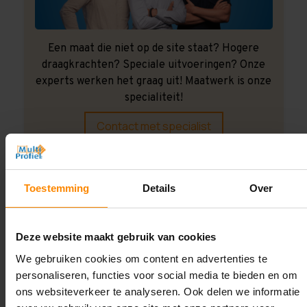
Een maat die niet op de site staat? Hogere
draagkrachten? Speciale uitvoeringen? Onze
experts werken het graag uit! Maatwerk is onze
specialiteit!
Contact met specialist
Montage uitbesteden?
Toestemming
Details
Over
Laat ons het doen!
Deze website maakt gebruik van cookies
We gebruiken cookies om content en advertenties te
personaliseren, functies voor social media te bieden en om
ons websiteverkeer te analyseren. Ook delen we informatie