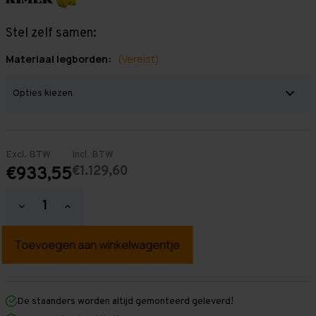
Stel zelf samen:
Materiaal legborden:
(Vereist)
Excl. BTW
Incl. BTW
€1.129,60
€933,55
Hoeveelheid
Hoeveelheid
verlagen
verhogen
van
van
Grootvakstelling
Grootvakstelling
2.000
2.000
mm
mm
x
x
14.100
14.100
mm
mm
De staanders worden altijd gemonteerd geleverd!
x
x