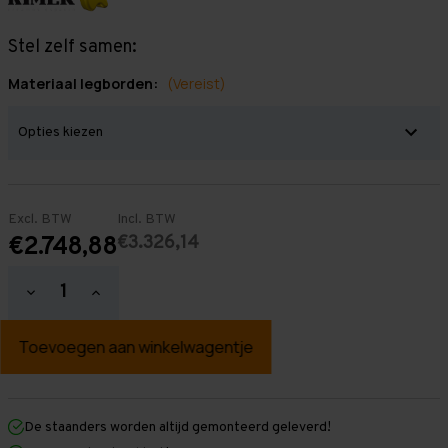
Stel zelf samen:
Materiaal legborden:
(Vereist)
Excl. BTW
Incl. BTW
€3.326,14
€2.748,88
Hoeveelheid
Hoeveelheid
verlagen
verhogen
van
van
Grootvakstelling
Grootvakstelling
2.000
2.000
mm
mm
x
x
15.300
15.300
mm
mm
De staanders worden altijd gemonteerd geleverd!
x
x