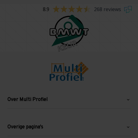
8.9
268 reviews
Over Multi Profiel
Over ons
Blog
Overige pagina's