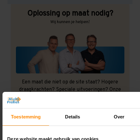
Oplossing op maat nodig?
Wij kunnen je helpen!
Een maat die niet op de site staat? Hogere
draagkrachten? Speciale uitvoeringen? Onze
experts werken het graag uit! Maatwerk is onze
specialiteit!
Contact met specialist
Toestemming
Details
Over
Deze website maakt gebruik van cookies