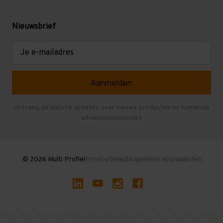
Werken bij Multi Profiel
Gebruikte stellingen
Levering en afhalen
Mezzanine
Nieuwsbrief
Retouren en garantie
Verdiepingsvloeren
E-
mailadres
Referenties
Selfstorage
Veelgestelde vragen
Entresolvloer
Herroepen en Annuleren
Gebruikte entresolvloeren
Ontvang de laatste updates over nieuwe producten en komende
uitverkoopperiodes
Stellingen kopen
© 2026 Multi Profiel
Privacy beleid
Algemene voorwaarden