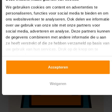
Montage uitbesteden?
We gebruiken cookies om content en advertenties te
Laat ons het doen!
personaliseren, functies voor social media te bieden en om
ons websiteverkeer te analyseren. Ook delen we informatie
over uw gebruik van onze site met onze partners voor
social media, adverteren en analyse. Deze partners kunnen
de gegevens combineren met andere informatie die u aan
ze heeft verstrekt of die ze hebben verzameld op basis van
uw gebruik van hun services. Druk op de knop om te
accepteren!
Accepteren
Weigeren