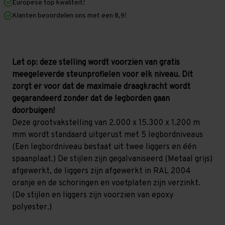
Europese top kwaliteit!
1.200
1.200
mm
mm
Klanten beoordelen ons met een 8,9!
(HxLxD)
(HxLxD)
-
-
5
5
niveaus
niveaus
GALVA
GALVA
Let op: deze stelling wordt voorzien van gratis
meegeleverde steunprofielen voor elk niveau. Dit
zorgt er voor dat de maximale draagkracht wordt
gegarandeerd zonder dat de legborden gaan
doorbuigen!
Deze grootvakstelling van 2.000 x 15.300 x 1.200 m
mm wordt standaard uitgerust met 5 legbordniveaus
(Een legbordniveau bestaat uit twee liggers en één
spaanplaat.) De stijlen zijn gegalvaniseerd (Metaal grijs)
afgewerkt, de liggers zijn afgewerkt in RAL 2004
oranje en de schoringen en voetplaten zijn verzinkt.
(De stijlen en liggers zijn voorzien van epoxy
polyester.)