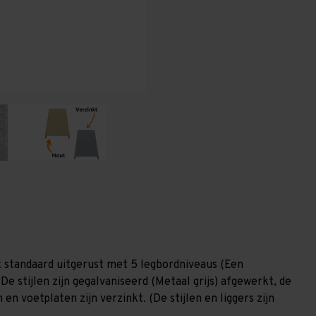
400
400
mm
mm
(HxLxD)
(HxLxD)
-
-
5
5
niveaus
niveaus
GALVA
GALVA
 standaard uitgerust met 5 legbordniveaus (Een
De stijlen zijn gegalvaniseerd (Metaal grijs) afgewerkt, de
en voetplaten zijn verzinkt. (De stijlen en liggers zijn