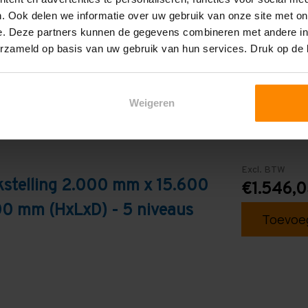
Galva
. Ook delen we informatie over uw gebruik van onze site met on
e. Deze partners kunnen de gegevens combineren met andere inf
erzameld op basis van uw gebruik van hun services. Druk op de
Weigeren
Excl. BTW
kstelling 2.000 mm x 15.600
€1.546,
0 mm (HxLxD) - 5 niveaus
Toevoeg