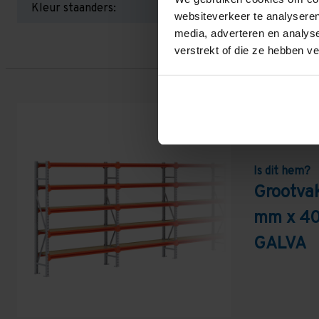
Kleur staanders:
websiteverkeer te analyseren
media, adverteren en analys
verstrekt of die ze hebben v
Is dit hem?
Grootva
mm x 40
GALVA