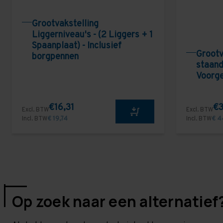
Grootvakstelling
Liggerniveau's - (2 Liggers + 1
Spaanplaat) - Inclusief
Grootv
borgpennen
staand
Voorg
€16,31
€3
Excl. BTW
Excl. BTW
Incl. BTW
€ 19,74
Incl. BTW
€ 4
Op zoek naar een alternatief