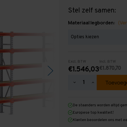
Stel zelf samen:
Materiaal legborden:
(Ver
Excl. BTW
Incl. BTW
€1.870,70
€1.546,03
Hoeveelheid
Hoeveelheid
verlagen
verhogen
van
van
Grootvakstelling
Grootvakstellin
2.000
2.000
De staanders worden altijd ge
mm
mm
x
x
Europese top kwaliteit!
15.600
15.600
Klanten beoordelen ons met ee
mm
mm
x
x