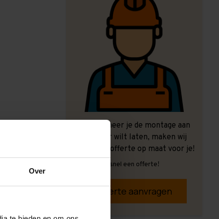
Ook wanneer je de montage aan
ons over wilt laten, maken wij
graag een offerte op maat voor je!
Vrijblijvend, snel een offerte!
Over
Offerte aanvragen
dia te bieden en om ons