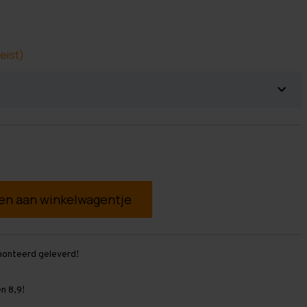
eist)
g
monteerd geleverd!
n 8,9!