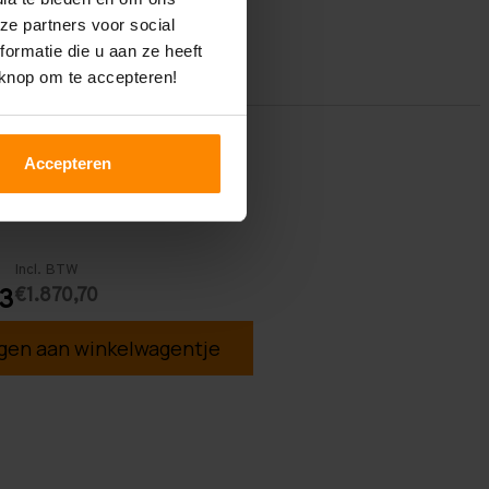
ze partners voor social
ormatie die u aan ze heeft
 knop om te accepteren!
Accepteren
Incl. BTW
€1.870,70
03
en aan winkelwagentje