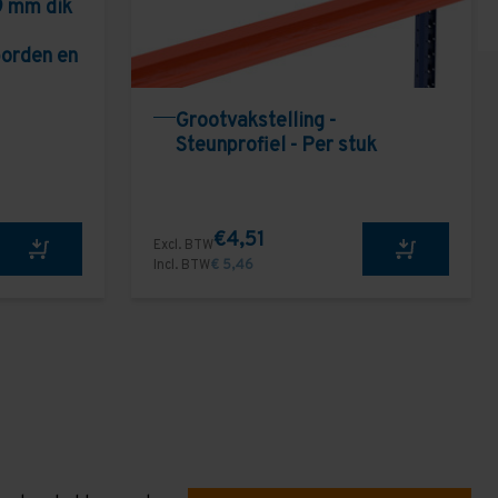
9 mm dik
borden en
Grootvakstelling -
Steunprofiel - Per stuk
€4,51
Excl. BTW
Incl. BTW
€ 5,46