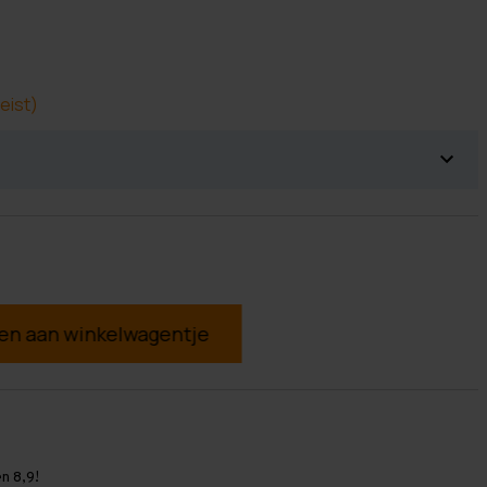
eist)
g
n 8,9!