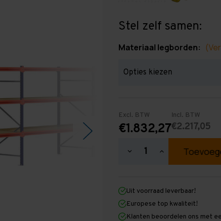
Stel zelf samen:
Materiaal legborden:
(Ver
Excl. BTW
Incl. BTW
€2.217,05
€1.832,27
Hoeveelheid
Hoeveelheid
verlagen
verhogen
van
van
Grootvakstelling
Grootvakstellin
2.000
2.000
Uit voorraad leverbaar!
mm
mm
x
x
Europese top kwaliteit!
17.200
17.200
Klanten beoordelen ons met ee
mm
mm