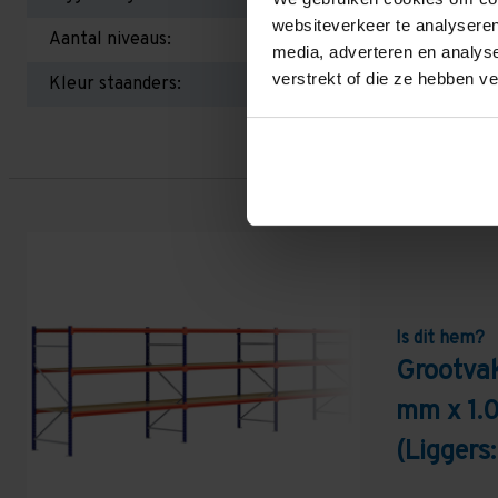
websiteverkeer te analyseren
Aantal niveaus:
media, adverteren en analys
verstrekt of die ze hebben v
Kleur staanders:
Is dit hem?
Grootvak
mm x 1.
(Liggers