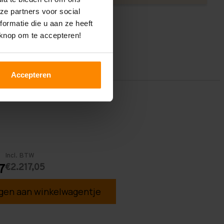
ze partners voor social
ormatie die u aan ze heeft
 knop om te accepteren!
Accepteren
Incl. BTW
€2.217,05
7
en aan winkelwagentje