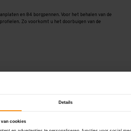
spaanplaten en 84 borgpennen. Voor het behalen van de
nprofielen. Zo voorkomt u het doorbuigen van de
GV20172103240
2.000 mm
Details
1.000 mm
17.200 mm
 van cookies
2.400 mm
ent en advertenties te personaliseren, functies voor social me