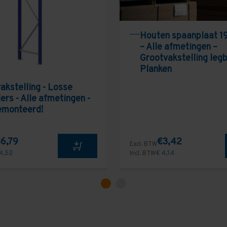
Houten spaanplaat 1
– Alle afmetingen –
Grootvakstelling leg
Planken
akstelling - Losse
ers - Alle afmetingen -
emonteerd!
6,79
€3,42
Excl. BTW
4,52
Incl. BTW
€ 4,14