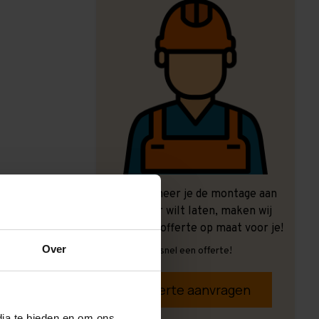
Ook wanneer je de montage aan
ons over wilt laten, maken wij
graag een offerte op maat voor je!
Over
Vrijblijvend, snel een offerte!
Offerte aanvragen
dia te bieden en om ons