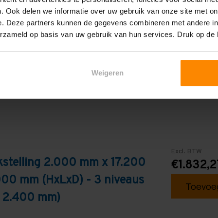
. Ook delen we informatie over uw gebruik van onze site met on
3
e. Deze partners kunnen de gegevens combineren met andere inf
erzameld op basis van uw gebruik van hun services. Druk op de
Blauw
Weigeren
Excl. BTW
stelling 2.000 mm x 17.200
€1.832,2
000 mm (HxLxD) - 3 niveaus
Toevoeg
: 2.400 mm)