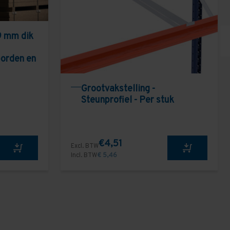
9 mm dik
borden en
Grootvakstelling -
Steunprofiel - Per stuk
€4,51
Excl. BTW
Incl. BTW
€ 5,46