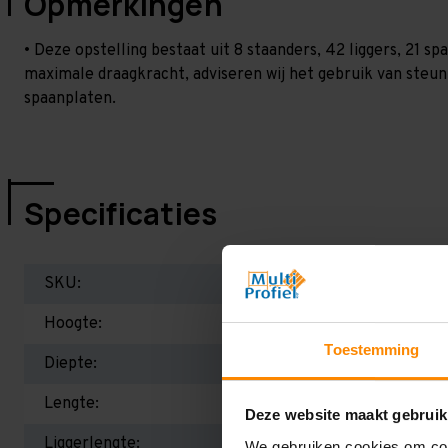
Opmerkingen
• Deze opstelling bestaat uit 8 staanders, 42 liggers, 21 
maximale draagkracht, adviseren wij het gebruik van steu
spaanplaten.
Specificaties
SKU:
Hoogte:
Toestemming
Diepte:
Lengte:
Deze website maakt gebruik
Liggerlengte:
We gebruiken cookies om cont