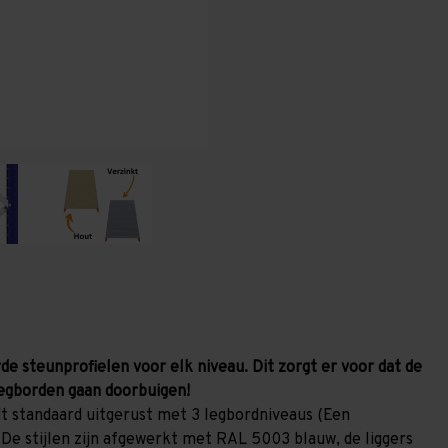
x
x
1.000
1.000
mm
mm
(HxLxD)
(HxLxD)
-
-
3
3
niveaus
niveaus
(Liggers:
(Liggers:
2.400
2.400
mm)
mm)
de steunprofielen voor elk niveau. Dit zorgt er voor dat de
egborden gaan doorbuigen!
t standaard uitgerust met 3 legbordniveaus (Een
 De stijlen zijn afgewerkt met RAL 5003 blauw, de liggers