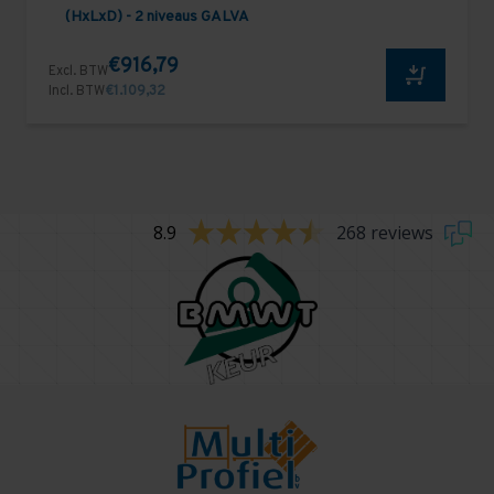
(HxLxD) - 2 niveaus GALVA
€916,79
Excl. BTW
Incl. BTW
€1.109,32
8.9
268 reviews