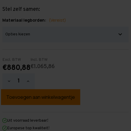
Stel zelf samen:
Materiaal legborden:
(Vereist)
Excl. BTW
Incl. BTW
€1.065,86
€880,88
Hoeveelheid
Hoeveelheid
verlagen
verhogen
van
van
Grootvakstelling
Grootvakstelling
2.000
2.000
mm
mm
x
x
18.500
18.500
mm
mm
Uit voorraad leverbaar!
x
x
Europese top kwaliteit!
400
400