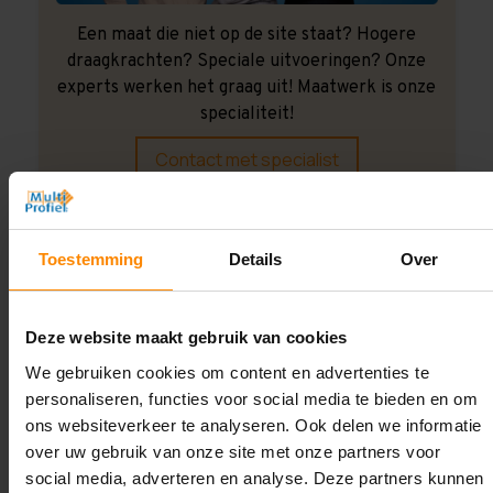
Een maat die niet op de site staat? Hogere
draagkrachten? Speciale uitvoeringen? Onze
experts werken het graag uit! Maatwerk is onze
specialiteit!
Contact met specialist
Montage uitbesteden?
Toestemming
Details
Over
Laat ons het doen!
Deze website maakt gebruik van cookies
We gebruiken cookies om content en advertenties te
personaliseren, functies voor social media te bieden en om
ons websiteverkeer te analyseren. Ook delen we informatie
over uw gebruik van onze site met onze partners voor
social media, adverteren en analyse. Deze partners kunnen