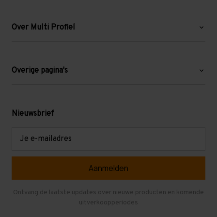
Over Multi Profiel
Over ons
Blog
Overige pagina's
Werken bij Multi Profiel
Gebruikte stellingen
Levering en afhalen
Mezzanine
Nieuwsbrief
Retouren en garantie
Verdiepingsvloeren
E-
mailadres
Referenties
Selfstorage
Veelgestelde vragen
Entresolvloer
Herroepen en Annuleren
Gebruikte entresolvloeren
Ontvang de laatste updates over nieuwe producten en komende
uitverkoopperiodes
Stellingen kopen