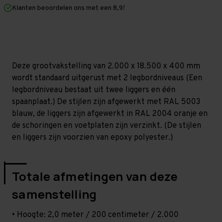
mm
mm
Klanten beoordelen ons met een 8,9!
(HxLxD)
(HxLxD)
-
-
2
2
niveaus
niveaus
Deze grootvakstelling van 2.000 x 18.500 x 400 mm
wordt standaard uitgerust met 2 legbordniveaus (Een
legbordniveau bestaat uit twee liggers en één
spaanplaat.) De stijlen zijn afgewerkt met RAL 5003
blauw, de liggers zijn afgewerkt in RAL 2004 oranje en
de schoringen en voetplaten zijn verzinkt. (De stijlen
en liggers zijn voorzien van epoxy polyester.)
Totale afmetingen van deze
samenstelling
• Hoogte: 2,0 meter / 200 centimeter / 2.000