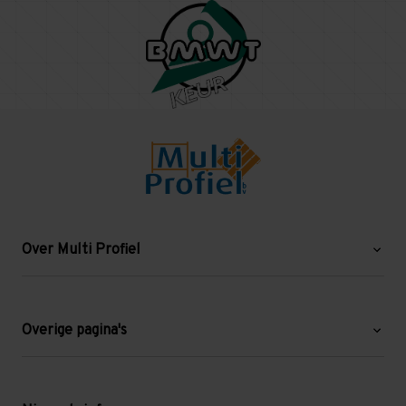
Over Multi Profiel
Over ons
Blog
Overige pagina's
Werken bij Multi Profiel
Gebruikte stellingen
Levering en afhalen