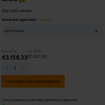
Stel zelf samen:
Materiaal legborden:
(Vereist)
Excl. BTW
Incl. BTW
€3.821,58
€3.158,33
Hoeveelheid
Hoeveelheid
verlagen
verhogen
van
van
Grootvakstelling
Grootvakstelling
2.000
2.000
mm
mm
x
x
19.100
19.100
mm
mm
De staanders worden altijd gemonteerd geleverd!
x
x