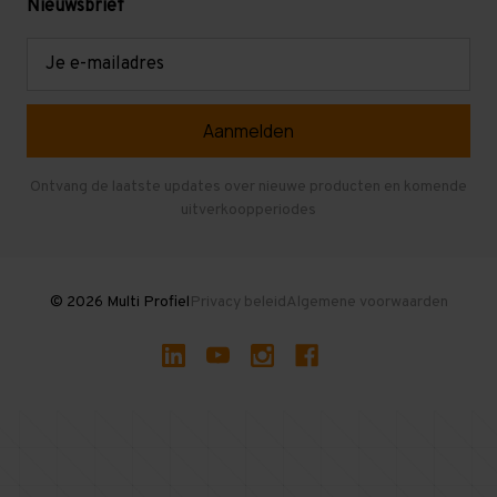
Mezzanine
Nieuwsbrief
Retouren en garantie
Verdiepingsvloeren
E-
mailadres
Referenties
Selfstorage
Veelgestelde vragen
Entresolvloer
Herroepen en Annuleren
Gebruikte entresolvloeren
Ontvang de laatste updates over nieuwe producten en komende
uitverkoopperiodes
Stellingen kopen
© 2026 Multi Profiel
Privacy beleid
Algemene voorwaarden