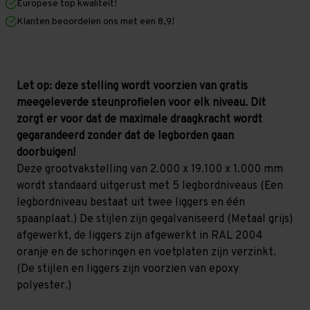
Europese top kwaliteit!
1.000
1.000
mm
mm
Klanten beoordelen ons met een 8,9!
(HxLxD)
(HxLxD)
-
-
5
5
niveaus
niveaus
GALVA
GALVA
Let op: deze stelling wordt voorzien van gratis
meegeleverde steunprofielen voor elk niveau. Dit
zorgt er voor dat de maximale draagkracht wordt
gegarandeerd zonder dat de legborden gaan
doorbuigen!
Deze grootvakstelling van 2.000 x 19.100 x 1.000 mm
wordt standaard uitgerust met 5 legbordniveaus (Een
legbordniveau bestaat uit twee liggers en één
spaanplaat.) De stijlen zijn gegalvaniseerd (Metaal grijs)
afgewerkt, de liggers zijn afgewerkt in RAL 2004
oranje en de schoringen en voetplaten zijn verzinkt.
(De stijlen en liggers zijn voorzien van epoxy
polyester.)