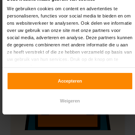
Montage uitbesteden?
We gebruiken cookies om content en advertenties te
Laat ons het doen!
personaliseren, functies voor social media te bieden en om
ons websiteverkeer te analyseren. Ook delen we informatie
over uw gebruik van onze site met onze partners voor
social media, adverteren en analyse. Deze partners kunnen
de gegevens combineren met andere informatie die u aan
ze heeft verstrekt of die ze hebben verzameld op basis van
uw gebruik van hun services. Druk op de knop om te
accepteren!
Accepteren
Weigeren