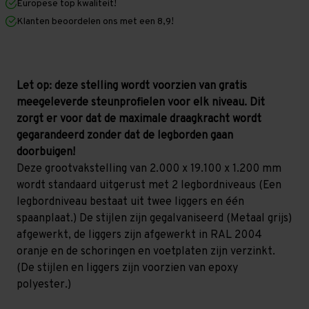
Europese top kwaliteit!
1.200
1.200
mm
mm
Klanten beoordelen ons met een 8,9!
(HxLxD)
(HxLxD)
-
-
2
2
niveaus
niveaus
GALVA
GALVA
Let op: deze stelling wordt voorzien van gratis
meegeleverde steunprofielen voor elk niveau. Dit
zorgt er voor dat de maximale draagkracht wordt
gegarandeerd zonder dat de legborden gaan
doorbuigen!
Deze grootvakstelling van 2.000 x 19.100 x 1.200 mm
wordt standaard uitgerust met 2 legbordniveaus (Een
legbordniveau bestaat uit twee liggers en één
spaanplaat.) De stijlen zijn gegalvaniseerd (Metaal grijs)
afgewerkt, de liggers zijn afgewerkt in RAL 2004
oranje en de schoringen en voetplaten zijn verzinkt.
(De stijlen en liggers zijn voorzien van epoxy
polyester.)