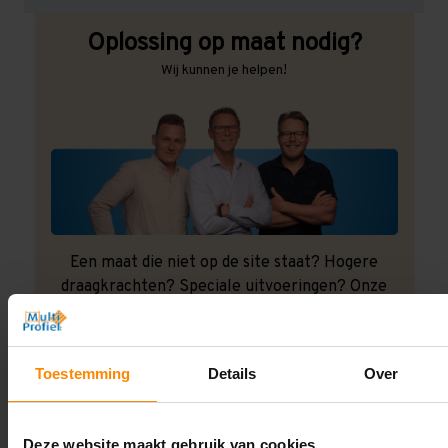
Oplossing op maat nodig?
Wij kunnen je helpen!
Een maat die niet op de site staat? Hogere
draagkrachten? Speciale uitvoeringen? Onze
experts werken het graag uit! Maatwerk is onze
specialiteit!
Contact met specialist
Toestemming
Details
Over
Deze website maakt gebruik van cookies