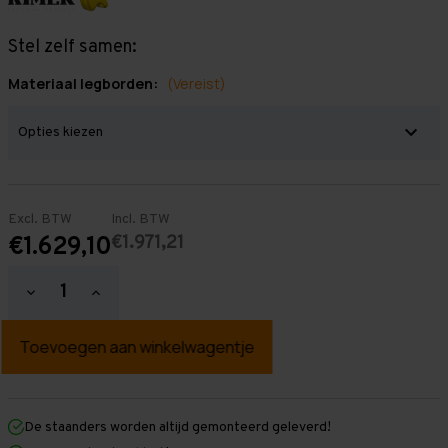
Stel zelf samen:
Materiaal legborden:
(Vereist)
Excl. BTW
Incl. BTW
€1.971,21
€1.629,10
Hoeveelheid
Hoeveelheid
verlagen
verhogen
van
van
Grootvakstelling
Grootvakstelling
2.000
2.000
mm
mm
x
x
19.100
19.100
mm
mm
De staanders worden altijd gemonteerd geleverd!
x
x