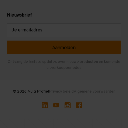
Werken bij Multi Profiel
Gebruikte stellingen
Levering en afhalen
Mezzanine
Nieuwsbrief
Retouren en garantie
Verdiepingsvloeren
E-
mailadres
Referenties
Selfstorage
Veelgestelde vragen
Entresolvloer
Herroepen en Annuleren
Gebruikte entresolvloeren
Ontvang de laatste updates over nieuwe producten en komende
uitverkoopperiodes
Stellingen kopen
© 2026 Multi Profiel
Privacy beleid
Algemene voorwaarden