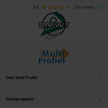
8.9
268 reviews
Over Multi Profiel
Over ons
Blog
Overige pagina's