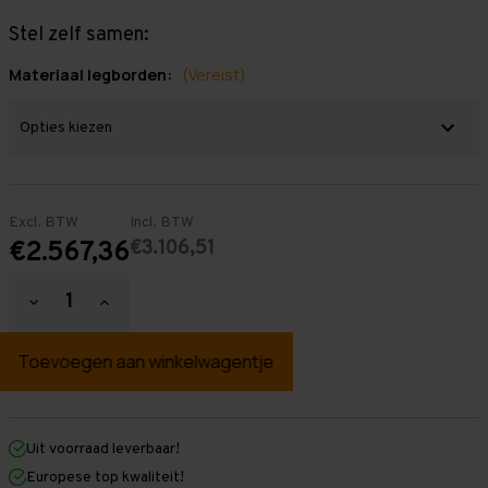
Stel zelf samen:
Materiaal legborden:
(Vereist)
Excl. BTW
Incl. BTW
€3.106,51
€2.567,36
Hoeveelheid
Hoeveelheid
verlagen
verhogen
van
van
Grootvakstelling
Grootvakstelling
2.000
2.000
mm
mm
x
x
19.400
19.400
mm
mm
Uit voorraad leverbaar!
x
x
Europese top kwaliteit!
1.000
1.000