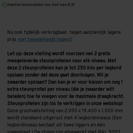
mm
mm
Klanten beoordelen ons met een 8,9!
(HxLxD)
(HxLxD)
-
-
4
4
niveaus
niveaus
Nu ook tijdelijk verkrijgbaar, tegen aanzienlijk lagere
prijs
met tweedehands liggers
!
Let op: deze stelling wordt voorzien van 2 gratis
meegeleverde steunprofielen voor elk niveau. Met
deze 2 steunprofielen kan je tot 250 kilo per legbord
opslaan zonder dat deze gaat doorbuigen. Wil je
zwaarder opslaan? Dan kan je er voor kiezen om nog 1
extra steunprofiel per niveau (die je zwaarder wilt
beladen) toe te voegen voor de maximale draagkracht.
Steunprofielen zijn los te verkrijgen in onze webshop!
Deze grootvakstelling van 2.000 x 19.400 x 1.000 mm
wordt standaard uitgerust met 4 legbordniveaus (Een
legbordniveau bestaat uit twee liggers en één
spaanplaat.) De stijlen zijn afgewerkt met RAL 5003