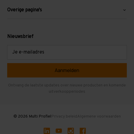
Blog
Overige pagina's
Werken bij Multi Profiel
Gebruikte stellingen
Levering en afhalen
Mezzanine
Nieuwsbrief
Retouren en garantie
Verdiepingsvloeren
E-
mailadres
Referenties
Selfstorage
Veelgestelde vragen
Entresolvloer
Herroepen en Annuleren
Gebruikte entresolvloeren
Ontvang de laatste updates over nieuwe producten en komende
uitverkoopperiodes
Stellingen kopen
© 2026 Multi Profiel
Privacy beleid
Algemene voorwaarden