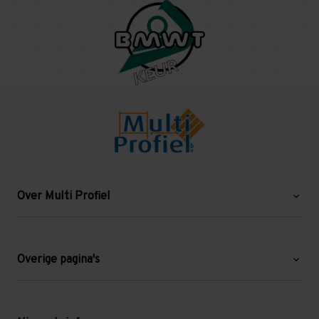
Over Multi Profiel
Over ons
Blog
Overige pagina's
Werken bij Multi Profiel
Gebruikte stellingen
Levering en afhalen