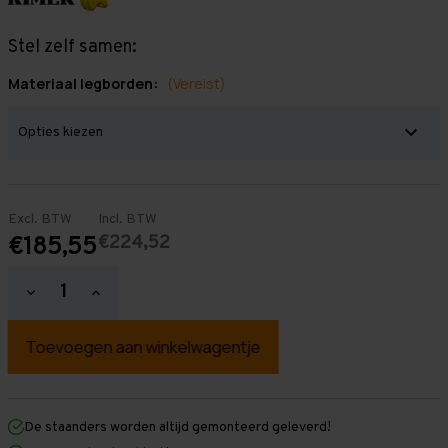
Stel zelf samen:
Materiaal legborden:
(Vereist)
Excl. BTW
Incl. BTW
€224,52
€185,55
Hoeveelheid
Hoeveelheid
verlagen
verhogen
van
van
Grootvakstelling
Grootvakstelling
2.000
2.000
mm
mm
x
x
2.000
2.000
mm
mm
De staanders worden altijd gemonteerd geleverd!
x
x