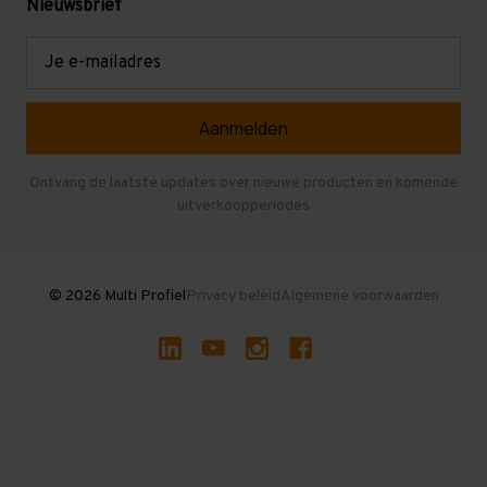
Mezzanine
Nieuwsbrief
Retouren en garantie
Verdiepingsvloeren
E-
mailadres
Referenties
Selfstorage
Veelgestelde vragen
Entresolvloer
Herroepen en Annuleren
Gebruikte entresolvloeren
Ontvang de laatste updates over nieuwe producten en komende
uitverkoopperiodes
Stellingen kopen
© 2026 Multi Profiel
Privacy beleid
Algemene voorwaarden