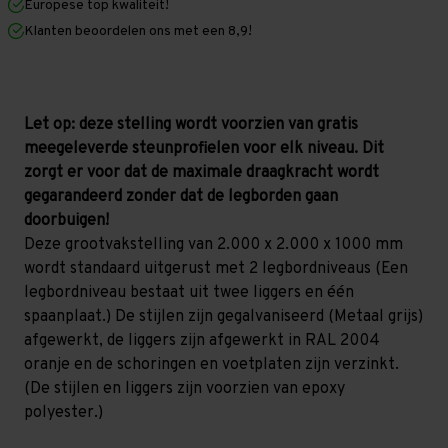
Europese top kwaliteit!
1.000
1.000
mm
mm
Klanten beoordelen ons met een 8,9!
(HxLxD)
(HxLxD)
-
-
2
2
niveaus
niveaus
(Liggers:
(Liggers:
1.850
1.850
Let op: deze stelling wordt voorzien van gratis
mm)
mm)
meegeleverde steunprofielen voor elk niveau. Dit
GALVA
GALVA
zorgt er voor dat de maximale draagkracht wordt
gegarandeerd zonder dat de legborden gaan
doorbuigen!
Deze grootvakstelling van 2.000 x 2.000 x 1000 mm
wordt standaard uitgerust met 2 legbordniveaus (Een
legbordniveau bestaat uit twee liggers en één
spaanplaat.) De stijlen zijn gegalvaniseerd (Metaal grijs)
afgewerkt, de liggers zijn afgewerkt in RAL 2004
oranje en de schoringen en voetplaten zijn verzinkt.
(De stijlen en liggers zijn voorzien van epoxy
polyester.)