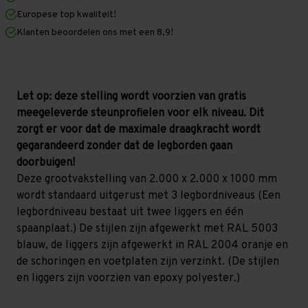
x
x
Europese top kwaliteit!
1.000
1.000
mm
mm
Klanten beoordelen ons met een 8,9!
(HxLxD)
(HxLxD)
-
-
3
3
niveaus
niveaus
(Liggers:
(Liggers:
1.850
1.850
Let op: deze stelling wordt voorzien van gratis
mm)
mm)
meegeleverde steunprofielen voor elk niveau. Dit
zorgt er voor dat de maximale draagkracht wordt
gegarandeerd zonder dat de legborden gaan
doorbuigen!
Deze grootvakstelling van 2.000 x 2.000 x 1000 mm
wordt standaard uitgerust met 3 legbordniveaus (Een
legbordniveau bestaat uit twee liggers en één
spaanplaat.) De stijlen zijn afgewerkt met RAL 5003
blauw, de liggers zijn afgewerkt in RAL 2004 oranje en
de schoringen en voetplaten zijn verzinkt. (De stijlen
en liggers zijn voorzien van epoxy polyester.)