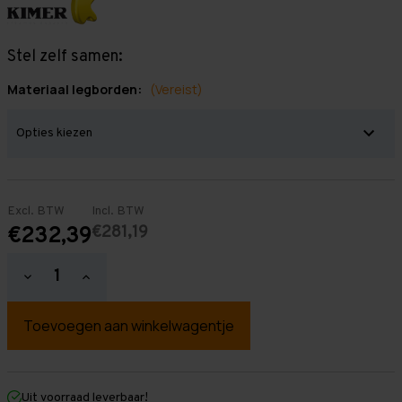
Stel zelf samen:
Materiaal legborden:
(Vereist)
Excl. BTW
Incl. BTW
€281,19
€232,39
Hoeveelheid
Hoeveelheid
verlagen
verhogen
van
van
Grootvakstelling
Grootvakstelling
2.000
2.000
mm
mm
x
x
2.000
2.000
mm
mm
Uit voorraad leverbaar!