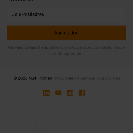
Retouren en garantie
Verdiepingsvloeren
E-
mailadres
Referenties
Selfstorage
Veelgestelde vragen
Entresolvloer
Herroepen en Annuleren
Gebruikte entresolvloeren
Ontvang de laatste updates over nieuwe producten en komende
uitverkoopperiodes
Stellingen kopen
© 2026 Multi Profiel
Privacy beleid
Algemene voorwaarden