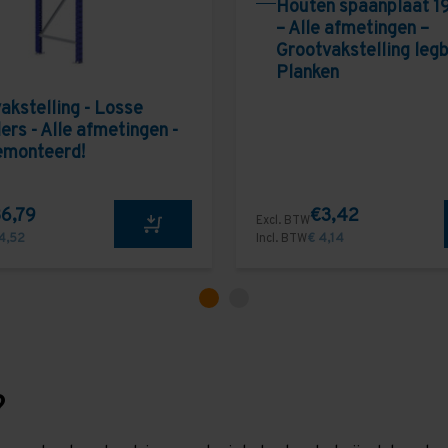
Houten spaanplaat 1
– Alle afmetingen –
Grootvakstelling leg
Planken
akstelling - Losse
ers - Alle afmetingen -
emonteerd!
6,79
€3,42
Excl. BTW
4,52
Incl. BTW
€ 4,14
?