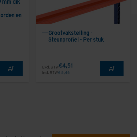
9 mm dik
borden en
Grootvakstelling -
Steunprofiel - Per stuk
€4,51
Excl. BTW
Incl. BTW
€ 5,46