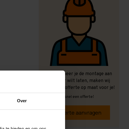
Ook wanneer je de montage aan
ons over wilt laten, maken wij
graag een offerte op maat voor je!
Vrijblijvend, snel een offerte!
Over
Offerte aanvragen
dia te bieden en om ons