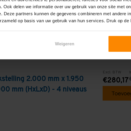
Galva
. Ook delen we informatie over uw gebruik van onze site met on
e. Deze partners kunnen de gegevens combineren met andere inf
erzameld op basis van uw gebruik van hun services. Druk op de
Weigeren
Excl. BTW
I
stelling 2.000 mm x 1.950
€280,17
000 mm (HxLxD) - 4 niveaus
Toevoeg