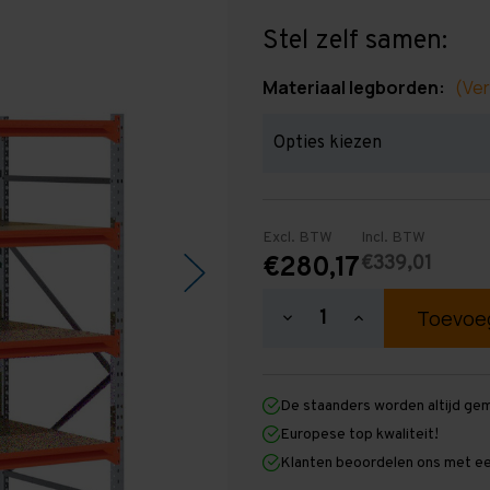
Stel zelf samen:
Materiaal legborden:
(Ver
Excl. BTW
Incl. BTW
€339,01
€280,17
Hoeveelheid
Hoeveelheid
verlagen
verhogen
van
van
Grootvakstelling
Grootvakstellin
2.000
2.000
De staanders worden altijd ge
mm
mm
x
x
Europese top kwaliteit!
1.950
1.950
Klanten beoordelen ons met ee
mm
mm
x
x