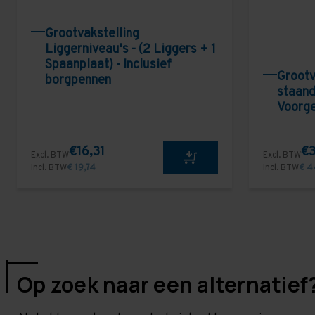
Grootvakstelling
Liggerniveau's - (2 Liggers + 1
Spaanplaat) - Inclusief
Grootv
borgpennen
staand
Voorg
€16,31
€3
Excl. BTW
Excl. BTW
Incl. BTW
€ 19,74
Incl. BTW
€ 4
Op zoek naar een alternatief