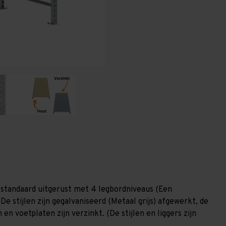
1.000
1.000
mm
mm
(HxLxD)
(HxLxD)
-
-
4
4
niveaus
niveaus
GALVA
GALVA
 standaard uitgerust met 4 legbordniveaus (Een
De stijlen zijn gegalvaniseerd (Metaal grijs) afgewerkt, de
en voetplaten zijn verzinkt. (De stijlen en liggers zijn