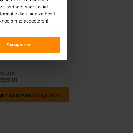
ze partners voor social
ormatie die u aan ze heeft
 knop om te accepteren!
Accepteren
ncl. BTW
€339,01
en aan winkelwagentje