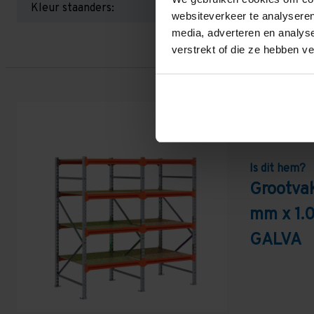
Kleur staanders:
websiteverkeer te analyseren
media, adverteren en analys
verstrekt of die ze hebben v
Is dit hem?
Grootvak
mm x 1.
GALVA