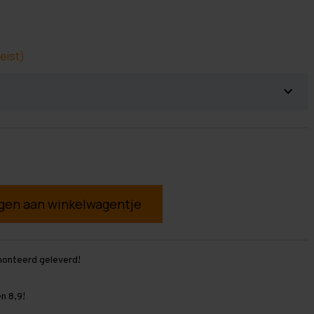
eist)
g
monteerd geleverd!
n 8,9!