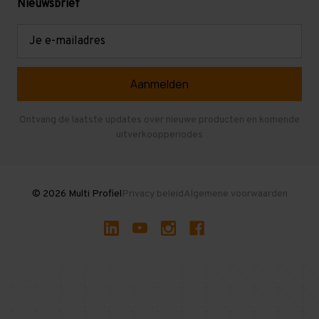
Mezzanine
Nieuwsbrief
Retouren en garantie
Verdiepingsvloeren
E-
mailadres
Referenties
Selfstorage
Veelgestelde vragen
Entresolvloer
Herroepen en Annuleren
Gebruikte entresolvloeren
Ontvang de laatste updates over nieuwe producten en komende
uitverkoopperiodes
Stellingen kopen
© 2026 Multi Profiel
Privacy beleid
Algemene voorwaarden