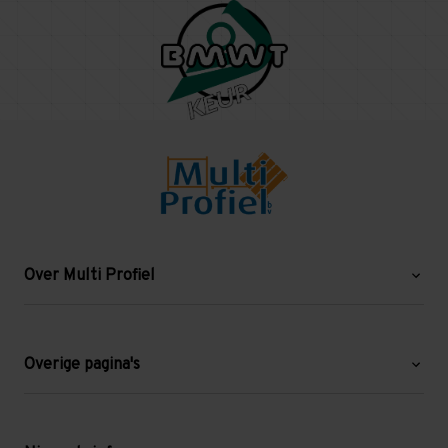
Over Multi Profiel
Over ons
Blog
Overige pagina's
Werken bij Multi Profiel
Gebruikte stellingen
Levering en afhalen