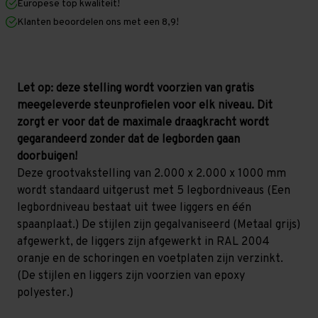
Europese top kwaliteit!
1.000
1.000
mm
mm
Klanten beoordelen ons met een 8,9!
(HxLxD)
(HxLxD)
-
-
5
5
niveaus
niveaus
(Liggers:
(Liggers:
1.850
1.850
Let op: deze stelling wordt voorzien van gratis
mm)
mm)
meegeleverde steunprofielen voor elk niveau. Dit
GALVA
GALVA
zorgt er voor dat de maximale draagkracht wordt
gegarandeerd zonder dat de legborden gaan
doorbuigen!
Deze grootvakstelling van 2.000 x 2.000 x 1000 mm
wordt standaard uitgerust met 5 legbordniveaus (Een
legbordniveau bestaat uit twee liggers en één
spaanplaat.) De stijlen zijn gegalvaniseerd (Metaal grijs)
afgewerkt, de liggers zijn afgewerkt in RAL 2004
oranje en de schoringen en voetplaten zijn verzinkt.
(De stijlen en liggers zijn voorzien van epoxy
polyester.)