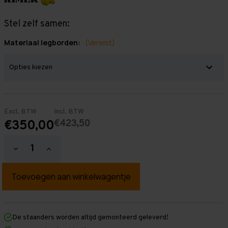
Stel zelf samen:
Materiaal legborden:
(Vereist)
Excl. BTW
Incl. BTW
€423,50
€350,00
Hoeveelheid
Hoeveelheid
verlagen
verhogen
van
van
Grootvakstelling
Grootvakstelling
2.000
2.000
mm
mm
x
x
2.000
2.000
mm
mm
De staanders worden altijd gemonteerd geleverd!
x
x