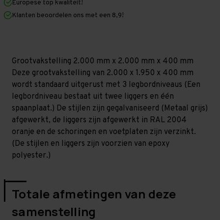
Europese top kwaliteit!
400
400
mm
mm
Klanten beoordelen ons met een 8,9!
(HxLxD)
(HxLxD)
-
-
3
3
niveaus
niveaus
GALVA
GALVA
Grootvakstelling 2.000 mm x 2.000 mm x 400 mm
Deze grootvakstelling van 2.000 x 1.950 x 400 mm
wordt standaard uitgerust met 3 legbordniveaus (Een
legbordniveau bestaat uit twee liggers en één
spaanplaat.) De stijlen zijn gegalvaniseerd (Metaal grijs)
afgewerkt, de liggers zijn afgewerkt in RAL 2004
oranje en de schoringen en voetplaten zijn verzinkt.
(De stijlen en liggers zijn voorzien van epoxy
polyester.)
Totale afmetingen van deze
samenstelling