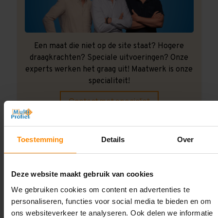
Een maat die niet op de site staat? Hogere
draagkrachten? Speciale uitvoeringen? Onze
experts werken het graag uit! Maatwerk is onze
specialiteit!
Contact met specialist
Toestemming
Details
Over
Montage uitbesteden?
Laat ons het doen!
Deze website maakt gebruik van cookies
We gebruiken cookies om content en advertenties te
personaliseren, functies voor social media te bieden en om
ons websiteverkeer te analyseren. Ook delen we informatie