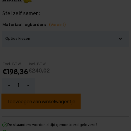
Stel zelf samen:
Materiaal legborden:
(Vereist)
Excl. BTW
Incl. BTW
€240,02
€198,36
Hoeveelheid
Hoeveelheid
verlagen
verhogen
van
van
Grootvakstelling
Grootvakstelling
2.000
2.000
mm
mm
x
x
1.950
1.950
mm
mm
De staanders worden altijd gemonteerd geleverd!
x
x