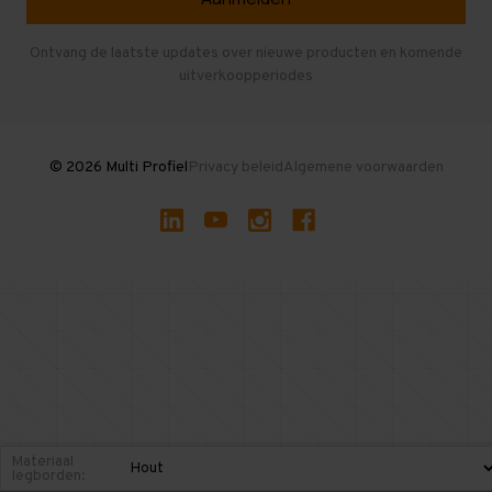
Entresolvloer
Herroepen en Annuleren
Gebruikte entresolvloeren
Ontvang de laatste updates over nieuwe producten en komende
uitverkoopperiodes
Stellingen kopen
© 2026 Multi Profiel
Privacy beleid
Algemene voorwaarden
Materiaal
legborden: