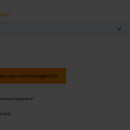
eist)
g
monteerd geleverd!
n 8,9!