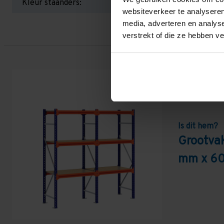
Kleur staanders:
websiteverkeer te analyseren
media, adverteren en analys
verstrekt of die ze hebben v
Is dit hem?
Grootvak
mm x 60