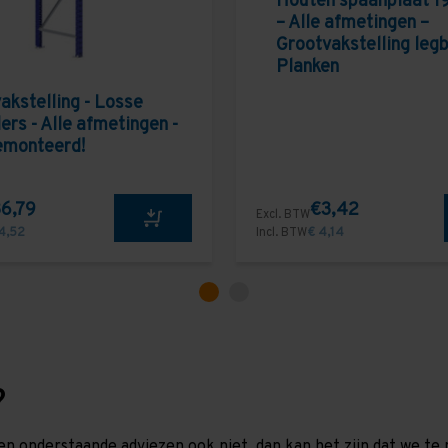
Houten spaanplaat 1
– Alle afmetingen –
Grootvakstelling leg
Planken
akstelling - Losse
ers - Alle afmetingen -
emonteerd!
6,79
€3,42
Excl. BTW
4,52
Incl. BTW
€ 4,14
?
en onderstaande adviezen ook niet, dan kan het zijn dat we 