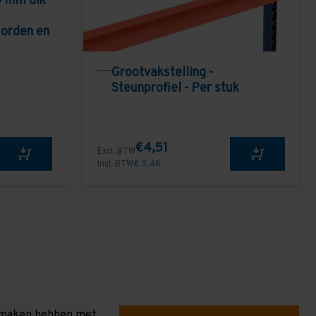
9 mm dik
borden en
Grootvakstelling -
Steunprofiel - Per stuk
€4,51
Excl. BTW
Incl. BTW
€ 5,46
te maken hebben met