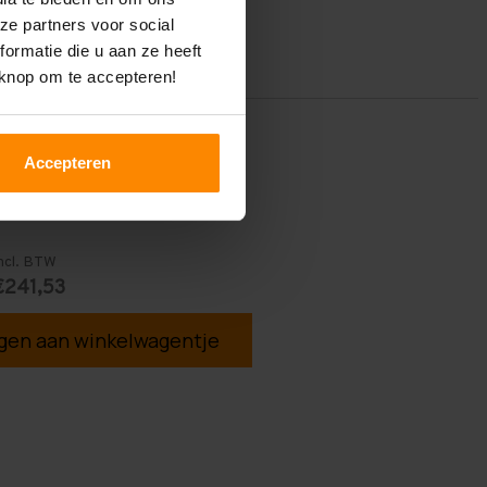
ze partners voor social
ormatie die u aan ze heeft
 knop om te accepteren!
Accepteren
ncl. BTW
€241,53
en aan winkelwagentje