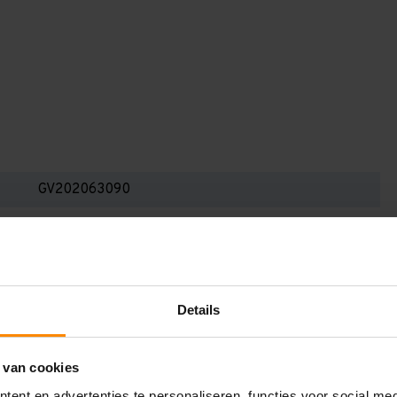
GV202063090
2.000 mm
600 mm
1.950 mm
Details
900 mm
3
 van cookies
ent en advertenties te personaliseren, functies voor social me