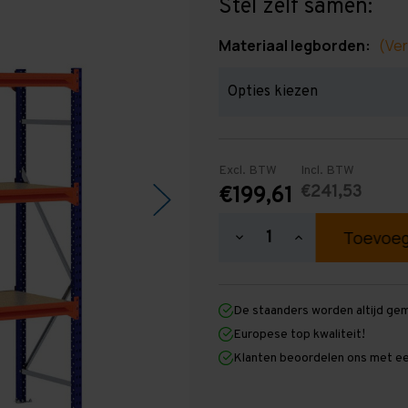
Stel zelf samen:
Materiaal legborden:
(Ver
Excl. BTW
Incl. BTW
€241,53
€199,61
Hoeveelheid
Hoeveelheid
verlagen
verhogen
van
van
Grootvakstelling
Grootvakstellin
2.000
2.000
De staanders worden altijd ge
mm
mm
x
x
Europese top kwaliteit!
1.950
1.950
Klanten beoordelen ons met ee
mm
mm
x
x
600
600
mm
mm