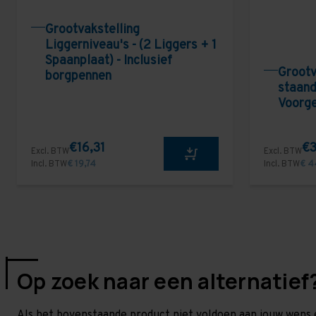
Grootvakstelling
Liggerniveau's - (2 Liggers + 1
Spaanplaat) - Inclusief
Grootv
borgpennen
staand
Voorg
€16,31
€3
Excl. BTW
Excl. BTW
Incl. BTW
€ 19,74
Incl. BTW
€ 4
Op zoek naar een alternatief
Als het bovenstaande product niet voldoen aan jouw wens 