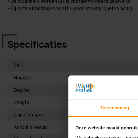
• De staanders worden altijd voorgemonteerd geleverd!
• Bij deze afmetingen heeft u geen steunprofielen nodig.
Specificaties
SKU:
Hoogte:
Diepte:
Lengte:
Toestemming
Liggerlengte:
Aantal niveaus:
Deze website maakt gebruik
We gebruiken cookies om cont