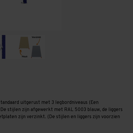
(HxLxD)
(HxLxD)
-
-
3
3
niveaus
niveaus
tandaard uitgerust met 3 legbordniveaus (Een
 De stijlen zijn afgewerkt met RAL 5003 blauw, de liggers
laten zijn verzinkt. (De stijlen en liggers zijn voorzien