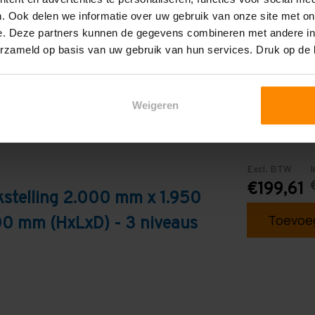
Blauw
. Ook delen we informatie over uw gebruik van onze site met on
e. Deze partners kunnen de gegevens combineren met andere inf
erzameld op basis van uw gebruik van hun services. Druk op de
Weigeren
Excl. BTW
I
€199,61
stelling 2.000 mm x 1.950
Toevoeg
0 mm (HxLxD) - 3 niveaus