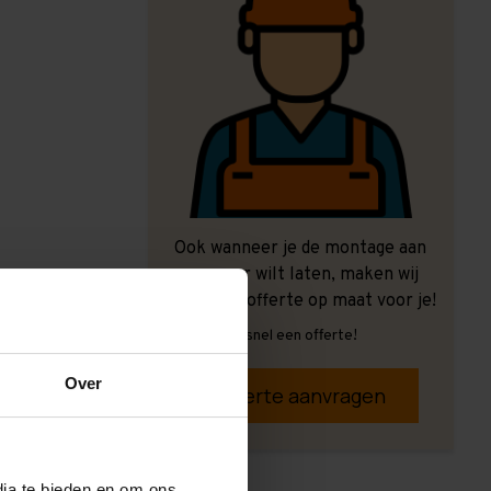
Ook wanneer je de montage aan
ons over wilt laten, maken wij
graag een offerte op maat voor je!
Vrijblijvend, snel een offerte!
Over
Offerte aanvragen
dia te bieden en om ons