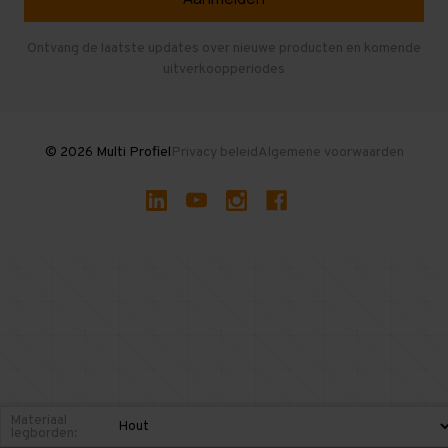
Entresolvloer
Herroepen en Annuleren
Gebruikte entresolvloeren
Ontvang de laatste updates over nieuwe producten en komende
uitverkoopperiodes
Stellingen kopen
© 2026 Multi Profiel
Privacy beleid
Algemene voorwaarden
Materiaal
legborden: