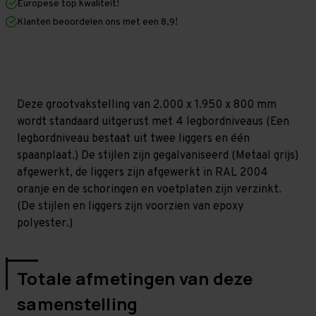
Europese top kwaliteit!
800
800
mm
mm
Klanten beoordelen ons met een 8,9!
(HxLxD)
(HxLxD)
-
-
4
4
niveaus
niveaus
GALVA
GALVA
Deze grootvakstelling van 2.000 x 1.950 x 800 mm
wordt standaard uitgerust met 4 legbordniveaus (Een
legbordniveau bestaat uit twee liggers en één
spaanplaat.) De stijlen zijn gegalvaniseerd (Metaal grijs)
afgewerkt, de liggers zijn afgewerkt in RAL 2004
oranje en de schoringen en voetplaten zijn verzinkt.
(De stijlen en liggers zijn voorzien van epoxy
polyester.)
Totale afmetingen van deze
samenstelling