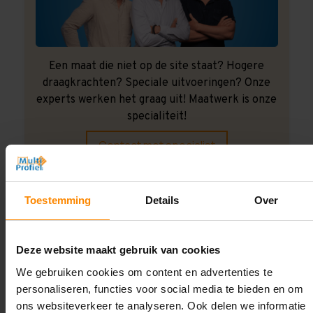
Een maat die niet op de site staat? Hogere
draagkrachten? Speciale uitvoeringen? Onze
experts werken het graag uit! Maatwerk is onze
specialiteit!
Contact met specialist
Toestemming
Details
Over
Montage uitbesteden?
Laat ons het doen!
Deze website maakt gebruik van cookies
We gebruiken cookies om content en advertenties te
personaliseren, functies voor social media te bieden en om
ons websiteverkeer te analyseren. Ook delen we informatie