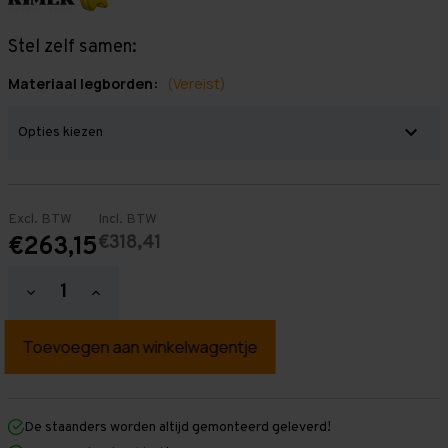
Stel zelf samen:
Materiaal legborden:
(Vereist)
Excl. BTW
Incl. BTW
€318,41
€263,15
Hoeveelheid
Hoeveelheid
verlagen
verhogen
van
van
Grootvakstelling
Grootvakstelling
2.000
2.000
mm
mm
x
x
1.950
1.950
mm
mm
De staanders worden altijd gemonteerd geleverd!
x
x