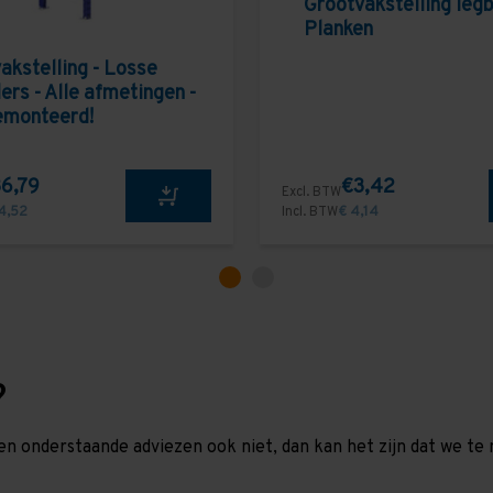
Grootvakstelling leg
Planken
akstelling - Losse
ers - Alle afmetingen -
emonteerd!
6,79
€3,42
Excl. BTW
4,52
Incl. BTW
€ 4,14
?
en onderstaande adviezen ook niet, dan kan het zijn dat we 