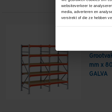
websiteverkeer te analyseren
media, adverteren en analys
verstrekt of die ze hebben v
Is dit hem?
Grootvak
mm x 80
GALVA