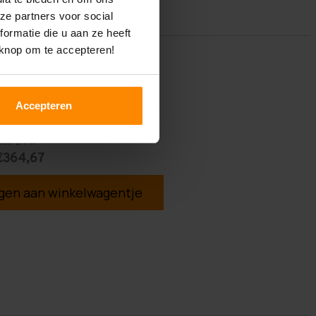
ze partners voor social
ormatie die u aan ze heeft
 knop om te accepteren!
Accepteren
ncl. BTW
€364,67
en aan winkelwagentje