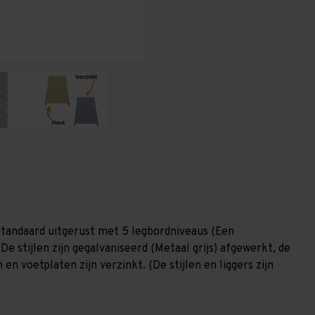
-
-
5
5
niveaus
niveaus
GALVA
GALVA
tandaard uitgerust met 5 legbordniveaus (Een
De stijlen zijn gegalvaniseerd (Metaal grijs) afgewerkt, de
en voetplaten zijn verzinkt. (De stijlen en liggers zijn