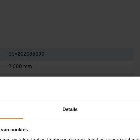
GGV202085090
2.000 mm
800 mm
1.950 mm
900 mm
Details
5
Galva
 van cookies
ent en advertenties te personaliseren, functies voor social me