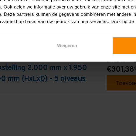
. Ook delen we informatie over uw gebruik van onze site met on
e. Deze partners kunnen de gegevens combineren met andere inf
erzameld op basis van uw gebruik van hun services. Druk op de
Weigeren
Excl. BTW
I
stelling 2.000 mm x 1.950
€301,38
0 mm (HxLxD) - 5 niveaus
Toevoeg