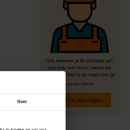
Ook wanneer je de montage aan
ons over wilt laten, maken wij
graag een offerte op maat voor je!
Vrijblijvend, snel een offerte!
Offerte aanvragen
Over
dia te bieden en om ons