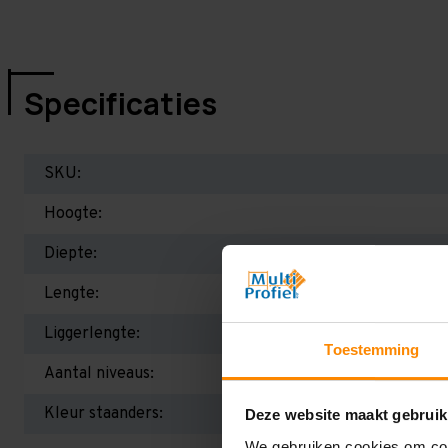
Specificaties
SKU:
Hoogte:
Diepte:
Lengte:
Liggerlengte:
Toestemming
Aantal niveaus:
Kleur staanders:
Deze website maakt gebruik
We gebruiken cookies om cont