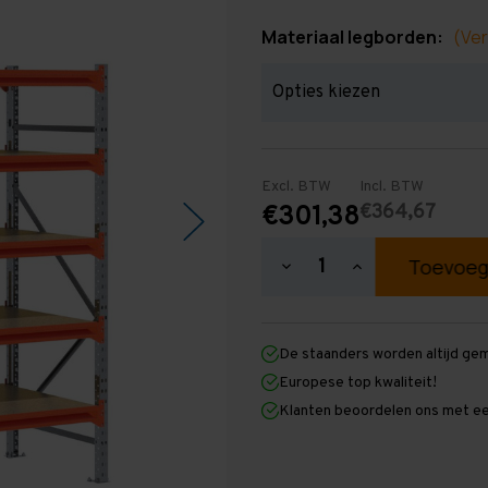
Materiaal legborden:
(Ver
Excl. BTW
Incl. BTW
€364,67
€301,38
Hoeveelheid
Hoeveelheid
verlagen
verhogen
van
van
Grootvakstelling
Grootvakstellin
2.000
2.000
De staanders worden altijd ge
mm
mm
x
x
Europese top kwaliteit!
1.950
1.950
Klanten beoordelen ons met ee
mm
mm
x
x
800
800
mm
mm
(HxLxD)
(HxLxD)