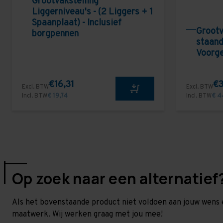
Grootvakstelling
Liggerniveau's - (2 Liggers + 1
Spaanplaat) - Inclusief
Grootv
borgpennen
staand
Voorg
€16,31
€3
Excl. BTW
Excl. BTW
Incl. BTW
€ 19,74
Incl. BTW
€ 4
Op zoek naar een alternatief
Als het bovenstaande product niet voldoen aan jouw wens 
maatwerk. Wij werken graag met jou mee!