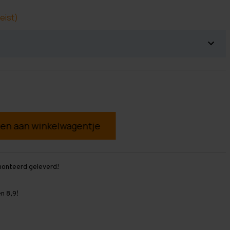
eist)
g
monteerd geleverd!
n 8,9!