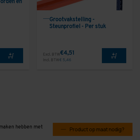
borden en
Grootvakstelling -
Steunprofiel - Per stuk
€4,51
Excl. BTW
Incl. BTW
€ 5,46
te maken hebben met
Product op maat nodig?