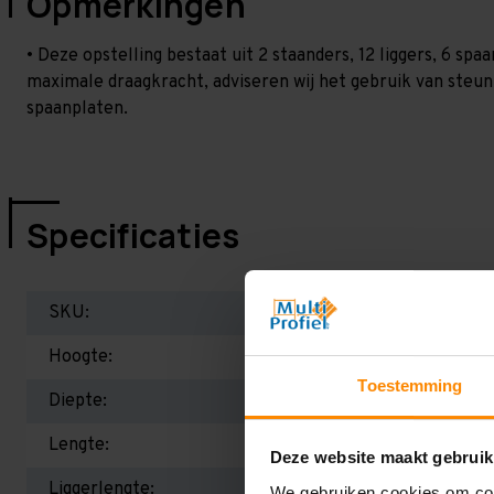
Opmerkingen
• Deze opstelling bestaat uit 2 staanders, 12 liggers, 6 s
maximale draagkracht, adviseren wij het gebruik van steu
spaanplaten.
Specificaties
SKU:
Hoogte:
Toestemming
Diepte:
Lengte:
Deze website maakt gebruik
Liggerlengte:
We gebruiken cookies om cont