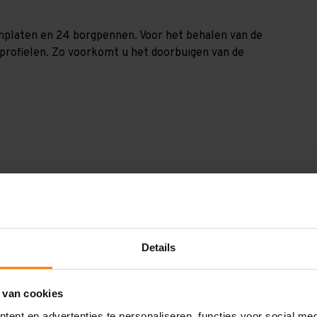
paanplaten en 24 borgpennen. Voor het behalen van de
nprofielen. Zo voorkomt u het doorbuigen van de
GV2025106240
2.000 mm
Details
1.000 mm
2.500 mm
 van cookies
2.400 mm
ent en advertenties te personaliseren, functies voor social me