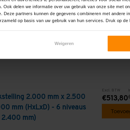
. Ook delen we informatie over uw gebruik van onze site met on
6
e. Deze partners kunnen de gegevens combineren met andere inf
erzameld op basis van uw gebruik van hun services. Druk op de
Blauw
Weigeren
Excl. BTW
I
kstelling 2.000 mm x 2.500
€513,80
000 mm (HxLxD) - 6 niveaus
Toevoeg
: 2.400 mm)