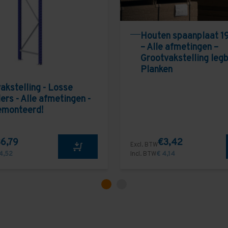
Houten spaanplaat 1
– Alle afmetingen –
Grootvakstelling leg
Planken
akstelling - Losse
ers - Alle afmetingen -
emonteerd!
6,79
€3,42
Excl. BTW
4,52
Incl. BTW
€ 4,14