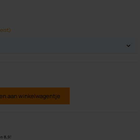
eist)
g
n 8,9!