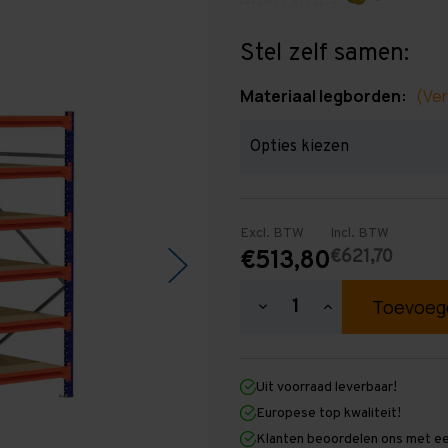
Stel zelf samen:
Materiaal legborden:
(Ver
Excl. BTW
Incl. BTW
€621,70
€513,80
Hoeveelheid
Hoeveelheid
verlagen
verhogen
van
van
Grootvakstelling
Grootvakstellin
2.000
2.000
Uit voorraad leverbaar!
mm
mm
x
x
Europese top kwaliteit!
2.500
2.500
Klanten beoordelen ons met ee
mm
mm