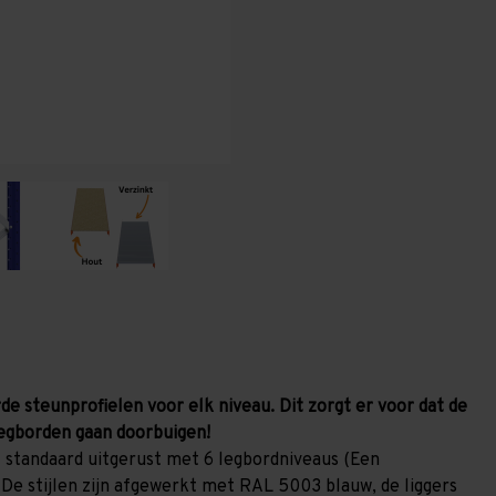
x
x
1.000
1.000
mm
mm
(HxLxD)
(HxLxD)
-
-
6
6
niveaus
niveaus
(Liggers:
(Liggers:
2.400
2.400
mm)
mm)
de steunprofielen voor elk niveau. Dit zorgt er voor dat de
egborden gaan doorbuigen!
 standaard uitgerust met 6 legbordniveaus (Een
 De stijlen zijn afgewerkt met RAL 5003 blauw, de liggers