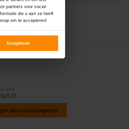
ze partners voor social
ormatie die u aan ze heeft
 knop om te accepteren!
Accepteren
ncl. BTW
€621,70
en aan winkelwagentje