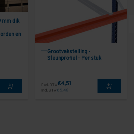
9 mm dik
borden en
Grootvakstelling -
Steunprofiel - Per stuk
€4,51
Excl. BTW
Incl. BTW
€ 5,46