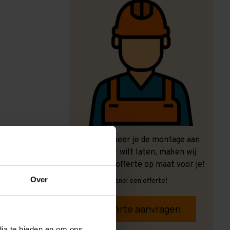
Ook wanneer je de montage aan
ons over wilt laten, maken wij
graag een offerte op maat voor je!
Over
Vrijblijvend, snel een offerte!
Offerte aanvragen
dia te bieden en om ons