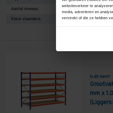
websiteverkeer te analyseren
Aantal niveaus:
media, adverteren en analys
verstrekt of die ze hebben v
Kleur staanders:
Is dit hem?
Grootva
mm x 1.
(Liggers