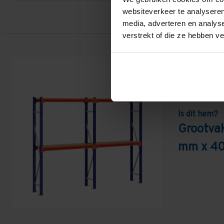
websiteverkeer te analyseren
media, adverteren en analys
verstrekt of die ze hebben v
Is dit hem?
Grootva
mm x 40