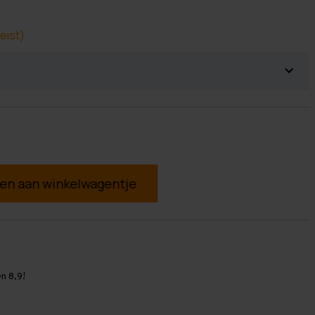
eist)
g
n 8,9!