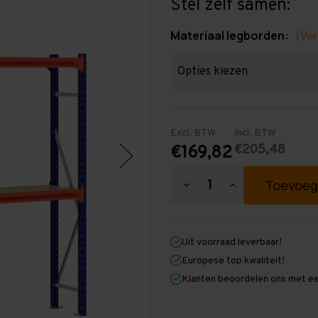
Stel zelf samen:
Materiaal legborden:
(Ver
Excl. BTW
Incl. BTW
€205,48
€169,82
Hoeveelheid
Hoeveelheid
verlagen
verhogen
van
van
Grootvakstelling
Grootvakstellin
2.000
2.000
Uit voorraad leverbaar!
mm
mm
x
x
Europese top kwaliteit!
2.500
2.500
Klanten beoordelen ons met ee
mm
mm
x
x
400
400
mm
mm