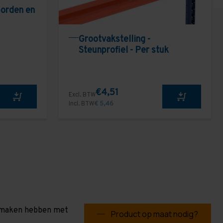
borden en
Grootvakstelling -
Steunprofiel - Per stuk
€4,51
Excl. BTW
Incl. BTW
€ 5,46
te maken hebben met
Product op maat nodig?