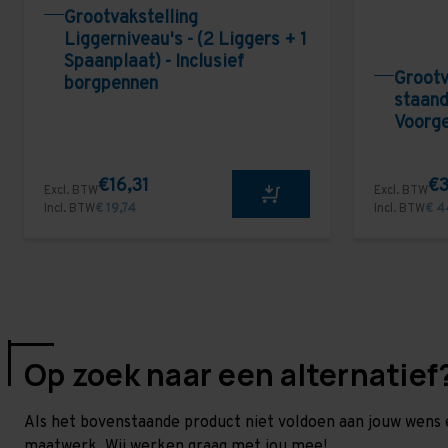
Grootvakstelling
Liggerniveau's - (2 Liggers + 1
Spaanplaat) - Inclusief
Grootv
borgpennen
staand
Voorg
€16,31
€3
Excl. BTW
Excl. BTW
Incl. BTW
€ 19,74
Incl. BTW
€ 4
Op zoek naar een alternatief
Als het bovenstaande product niet voldoen aan jouw wens 
maatwerk. Wij werken graag met jou mee!