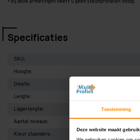
• Bij deze afmetingen heeft u geen steunprofielen nodig.
Specificaties
SKU:
Hoogte:
Diepte:
Lengte:
Liggerlengte:
Toestemming
Aantal niveaus:
Deze website maakt gebruik
Kleur staanders:
We gebruiken cookies om cont