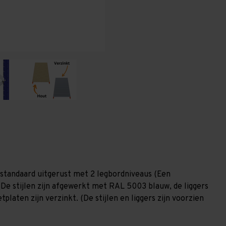
(HxLxD)
(HxLxD)
-
-
2
2
niveaus
niveaus
standaard uitgerust met 2 legbordniveaus (Een
 De stijlen zijn afgewerkt met RAL 5003 blauw, de liggers
laten zijn verzinkt. (De stijlen en liggers zijn voorzien