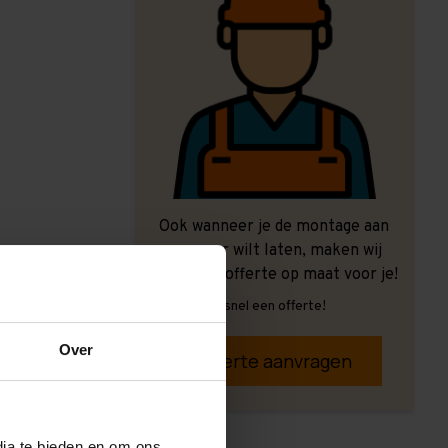
Ook wanneer je de montage aan
ons over wilt laten, maken wij
graag een offerte op maat voor je!
Vrijblijvend, snel een offerte!
Over
Offerte aanvragen
dia te bieden en om ons