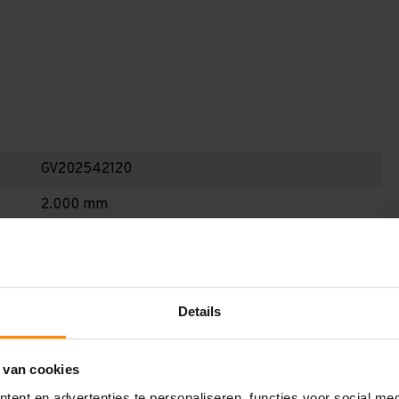
GV202542120
2.000 mm
400 mm
2.550 mm
1.200 mm
Details
2
 van cookies
Blauw
ent en advertenties te personaliseren, functies voor social me