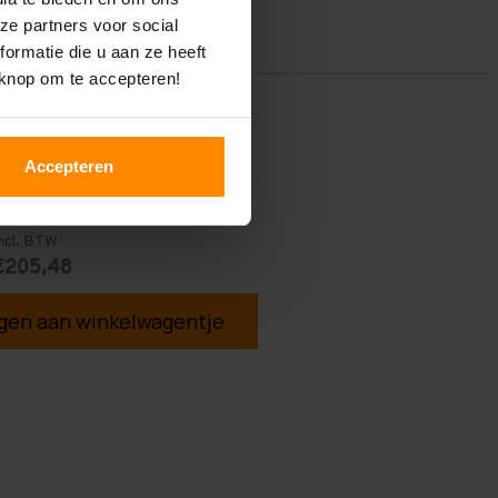
ze partners voor social
ormatie die u aan ze heeft
 knop om te accepteren!
Accepteren
ncl. BTW
€205,48
en aan winkelwagentje