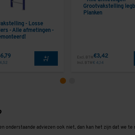
Grootvakstelling leg
Planken
akstelling - Losse
ers - Alle afmetingen -
emonteerd!
6,79
€3,42
Excl. BTW
4,52
Incl. BTW
€ 4,14
?
en onderstaande adviezen ook niet, dan kan het zijn dat we 