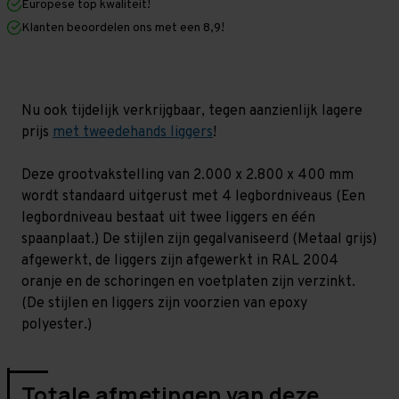
Europese top kwaliteit!
400
400
mm
mm
Klanten beoordelen ons met een 8,9!
(HxLxD)
(HxLxD)
-
-
4
4
niveaus
niveaus
GALVA
GALVA
Nu ook tijdelijk verkrijgbaar, tegen aanzienlijk lagere
prijs
met tweedehands liggers
!
Deze grootvakstelling van 2.000 x 2.800 x 400 mm
wordt standaard uitgerust met 4 legbordniveaus (Een
legbordniveau bestaat uit twee liggers en één
spaanplaat.) De stijlen zijn gegalvaniseerd (Metaal grijs)
afgewerkt, de liggers zijn afgewerkt in RAL 2004
oranje en de schoringen en voetplaten zijn verzinkt.
(De stijlen en liggers zijn voorzien van epoxy
polyester.)
Totale afmetingen van deze