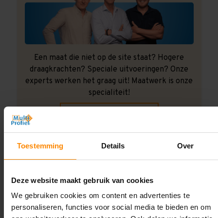
Een maat die niet op de site staat? Hogere
draagkrachten? Speciale uitvoeringen? Onze
experts werken het graag uit! Maatwerk is onze
specialiteit!
Contact met specialist
Toestemming
Details
Over
Montage uitbesteden?
Laat ons het doen!
Deze website maakt gebruik van cookies
We gebruiken cookies om content en advertenties te
personaliseren, functies voor social media te bieden en om