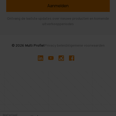
Veelgestelde vragen
Entresolvloer
Herroepen en Annuleren
Gebruikte entresolvloeren
Ontvang de laatste updates over nieuwe producten en komende
uitverkoopperiodes
Stellingen kopen
© 2026 Multi Profiel
Privacy beleid
Algemene voorwaarden
Materiaal