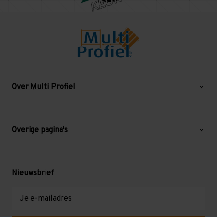
Over Multi Profiel
Over ons
Blog
Overige pagina's
Werken bij Multi Profiel
Gebruikte stellingen
Levering en afhalen
Mezzanine
Nieuwsbrief
Retouren en garantie
Verdiepingsvloeren
E-
mailadres
Referenties
Selfstorage