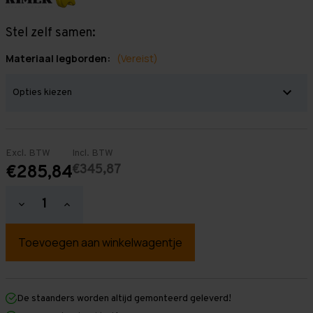
Stel zelf samen:
Materiaal legborden:
(Vereist)
Excl. BTW
Incl. BTW
€345,87
€285,84
Hoeveelheid
Hoeveelheid
verlagen
verhogen
van
van
Grootvakstelling
Grootvakstelling
2.000
2.000
mm
mm
x
x
2.800
2.800
mm
mm
De staanders worden altijd gemonteerd geleverd!
x
x