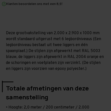
mm
mm
Klanten beoordelen ons met een 8,9!
(HxLxD)
(HxLxD)
-
-
6
6
niveaus
niveaus
Deze grootvakstelling van 2.000 x 2.900 x 1000 mm
wordt standaard uitgerust met 6 legbordniveaus (Een
legbordniveau bestaat uit twee liggers en één
spaanplaat.) De stijlen zijn afgewerkt met RAL 5003
blauw, de liggers zijn afgewerkt in RAL 2004 oranje en
de schoringen en voetplaten zijn verzinkt. (De stijlen
en liggers zijn voorzien van epoxy polyester.)
Totale afmetingen van deze
samenstelling
• Hoogte: 2,0 meter / 200 centimeter / 2.000