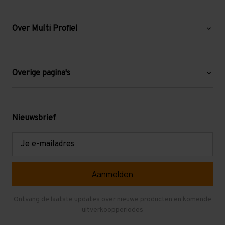
Over Multi Profiel
Over ons
Blog
Overige pagina's
Werken bij Multi Profiel
Gebruikte stellingen
Levering en afhalen
Mezzanine
Nieuwsbrief
Retouren en garantie
Verdiepingsvloeren
E-
mailadres
Referenties
Selfstorage
Veelgestelde vragen
Entresolvloer
Herroepen en Annuleren
Gebruikte entresolvloeren
Ontvang de laatste updates over nieuwe producten en komende
uitverkoopperiodes
Stellingen kopen