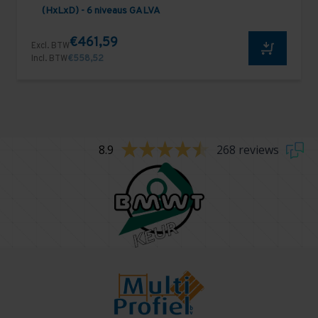
(HxLxD) - 6 niveaus GALVA
€461,59
Excl. BTW
Incl. BTW
€558,52
8.9
268 reviews