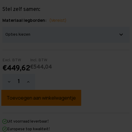
Stel zelf samen:
Materiaal legborden:
(Vereist)
Excl. BTW
Incl. BTW
€544,04
€449,62
Hoeveelheid
Hoeveelheid
verlagen
verhogen
van
van
Grootvakstelling
Grootvakstelling
2.000
2.000
mm
mm
x
x
2.900
2.900
mm
mm
Uit voorraad leverbaar!
x
x
Europese top kwaliteit!
1.000
1.000