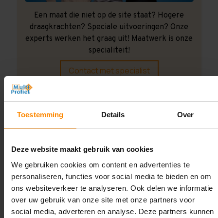
Een maat die niet op de site staat? Hogere
draagkrachten? Speciale uitvoeringen? Onze
experts werken het graag uit! Maatwerk is onze
specialiteit!
Contact met specialist
Montage uitbesteden?
Toestemming
Details
Over
Laat ons het doen!
Deze website maakt gebruik van cookies
We gebruiken cookies om content en advertenties te
personaliseren, functies voor social media te bieden en om
ons websiteverkeer te analyseren. Ook delen we informatie
over uw gebruik van onze site met onze partners voor
social media, adverteren en analyse. Deze partners kunnen