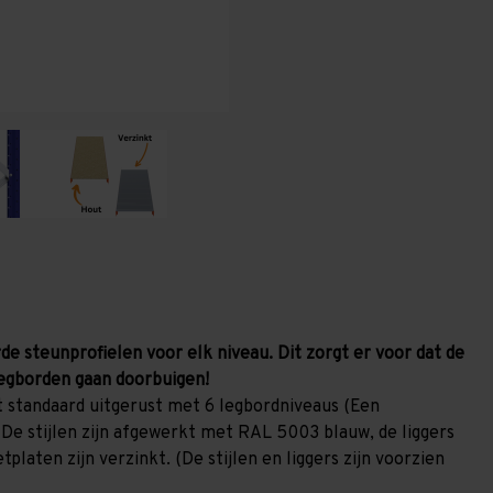
(HxLxD)
(HxLxD)
-
-
6
6
niveaus
niveaus
de steunprofielen voor elk niveau. Dit zorgt er voor dat de
egborden gaan doorbuigen!
 standaard uitgerust met 6 legbordniveaus (Een
 De stijlen zijn afgewerkt met RAL 5003 blauw, de liggers
laten zijn verzinkt. (De stijlen en liggers zijn voorzien