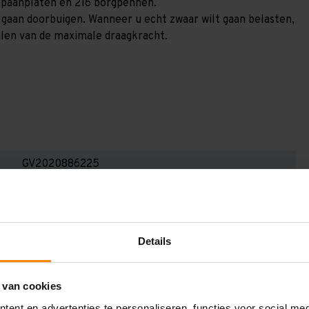
4 spaanplaten en 216 borgpennen.
) gaan doorbuigen. Wanneer u echt zwaar wilt gaan belasten,
alen van de maximale draagkracht.
GV2020886225
2.000 mm
800 mm
Details
20.800 mm
2.250 mm
 van cookies
6
ent en advertenties te personaliseren, functies voor social me