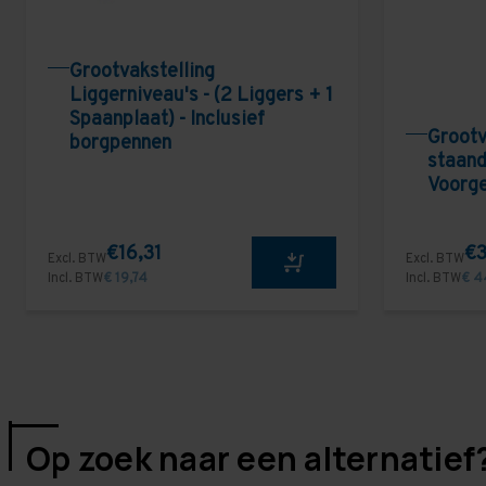
Grootvakstelling
Liggerniveau's - (2 Liggers + 1
Spaanplaat) - Inclusief
Grootv
borgpennen
staand
Voorg
€16,31
€3
Excl. BTW
Excl. BTW
Incl. BTW
€ 19,74
Incl. BTW
€ 4
Op zoek naar een alternatief