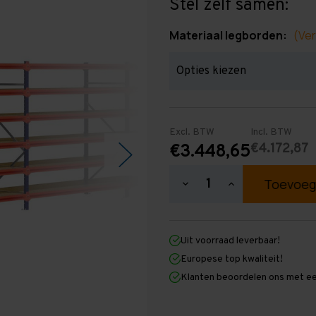
Stel zelf samen:
Materiaal legborden:
(Ver
Excl. BTW
Incl. BTW
€4.172,87
€3.448,65
Hoeveelheid
Hoeveelheid
verlagen
verhogen
van
van
Grootvakstelling
Grootvakstellin
2.000
2.000
Uit voorraad leverbaar!
mm
mm
x
x
Europese top kwaliteit!
20.800
20.800
Klanten beoordelen ons met ee
mm
mm
x
x
800
800
mm
mm