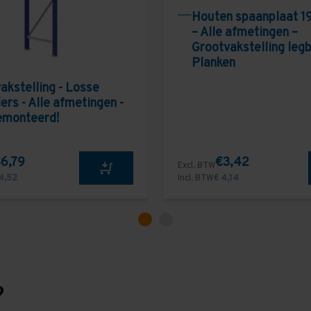
Houten spaanplaat 1
– Alle afmetingen –
Grootvakstelling leg
Planken
akstelling - Losse
ers - Alle afmetingen -
emonteerd!
6,79
€3,42
Excl. BTW
4,52
Incl. BTW
€ 4,14
?