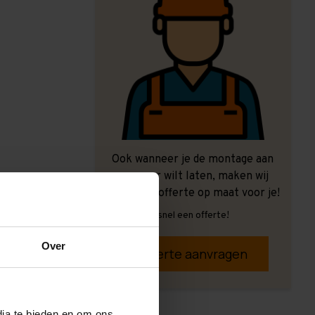
Ook wanneer je de montage aan
ons over wilt laten, maken wij
graag een offerte op maat voor je!
Vrijblijvend, snel een offerte!
Over
Offerte aanvragen
dia te bieden en om ons