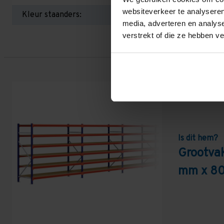
websiteverkeer te analyseren
Kleur staanders:
media, adverteren en analys
verstrekt of die ze hebben v
Is dit hem?
Grootva
mm x 80