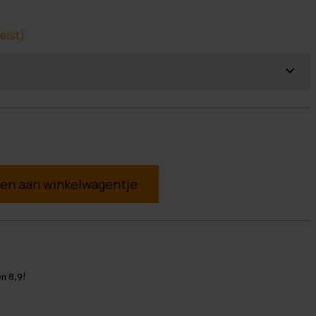
eist)
g
n 8,9!