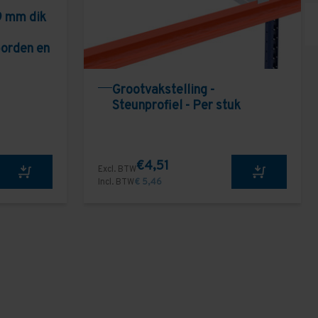
9 mm dik
borden en
Grootvakstelling -
Steunprofiel - Per stuk
€4,51
Excl. BTW
Incl. BTW
€ 5,46