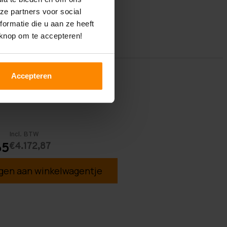
ze partners voor social
ormatie die u aan ze heeft
 knop om te accepteren!
Accepteren
Incl. BTW
€4.172,87
65
en aan winkelwagentje