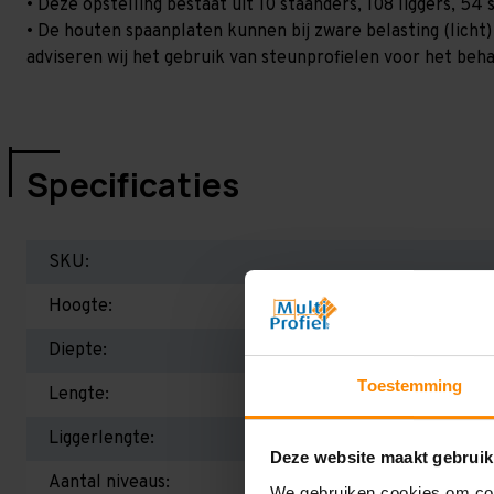
• Deze opstelling bestaat uit 10 staanders, 108 liggers, 5
• De houten spaanplaten kunnen bij zware belasting (licht
adviseren wij het gebruik van steunprofielen voor het beh
Specificaties
SKU:
Hoogte:
Diepte:
Toestemming
Lengte:
Liggerlengte:
Deze website maakt gebruik
Aantal niveaus:
We gebruiken cookies om cont