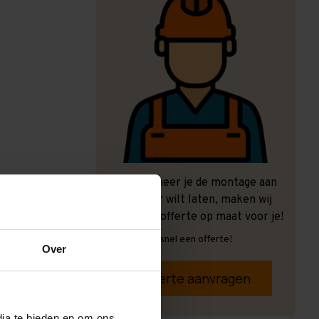
Ook wanneer je de montage aan
ons over wilt laten, maken wij
graag een offerte op maat voor je!
Vrijblijvend, snel een offerte!
Over
Offerte aanvragen
dia te bieden en om ons