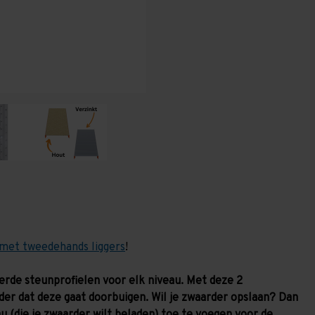
1.000
1.000
mm
mm
(HxLxD)
(HxLxD)
-
-
4
4
niveaus
niveaus
GALVA
GALVA
met tweedehands liggers
!
verde steunprofielen voor elk niveau. Met deze 2
der dat deze gaat doorbuigen. Wil je zwaarder opslaan? Dan