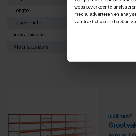
websiteverkeer te analyseren
Lengte:
media, adverteren en analys
verstrekt of die ze hebben v
Liggerlengte:
Aantal niveaus:
Kleur staanders:
Is dit hem?
Grootva