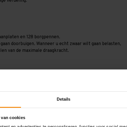
ige verdeling.
spaanplaten en 128 borgpennen.
) gaan doorbuigen. Wanneer u echt zwaar wilt gaan belasten,
alen van de maximale draagkracht.
Details
GGV20221104270
2.000 mm
 van cookies
1.000 mm
ent en advertenties te personaliseren, functies voor social me