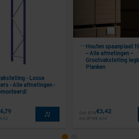
Houten spaanplaat 1
– Alle afmetingen –
Grootvakstelling leg
Planken
akstelling - Losse
ers - Alle afmetingen -
emonteerd!
6,79
€3,42
Excl. BTW
4,52
Incl. BTW
€ 4,14