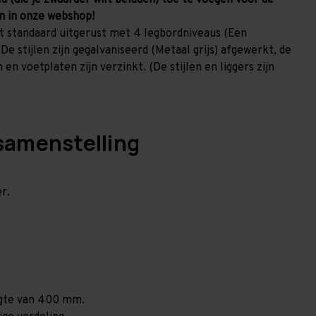
u (die je zwaarder wilt beladen) toe te voegen voor de
en in onze webshop!
t standaard uitgerust met 4 legbordniveaus (Een
De stijlen zijn gegalvaniseerd (Metaal grijs) afgewerkt, de
en voetplaten zijn verzinkt. (De stijlen en liggers zijn
samenstelling
r.
ogte van 400 mm.