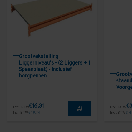
Grootvakstelling
Liggerniveau's - (2 Liggers + 1
Spaanplaat) - Inclusief
Grootv
borgpennen
staand
Voorg
€16,31
€3
Excl. BTW
Excl. BTW
Incl. BTW
€ 19,74
Incl. BTW
€ 4