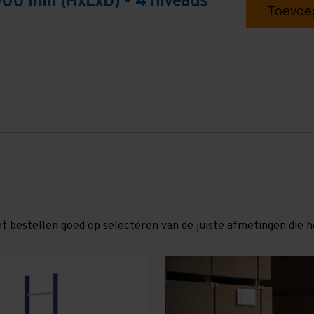
000 mm (HxLxD) - 4 niveaus
Toevoeg
et bestellen goed op selecteren van de juiste afmetingen die hor