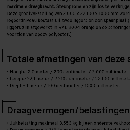
kan je er voor kiezen om nog 1 extra steunprofiel per nivea
maximale draagkracht. Steunprofielen zijn los te verkrijg
Deze grootvakstelling van 2.000 x 22.100 x 1000 mm word
legbordniveau bestaat uit twee liggers en één spaanplaat.) 
liggers zijn afgewerkt in RAL 2004 oranje en de schoringen 
voorzien van epoxy polyester.)
Totale afmetingen van deze 
• Hoogte: 2,0 meter / 200 centimeter / 2.000 millimeter.
• Lengte: 22,1 meter / 2.210 centimeter / 22.100 millimete
• Diepte: 1 meter / 100 centimeter / 1000 millimeter.
Draagvermogen/belastingen
• Jukbelasting maximaal 3.553 kg bij een onderste vakho