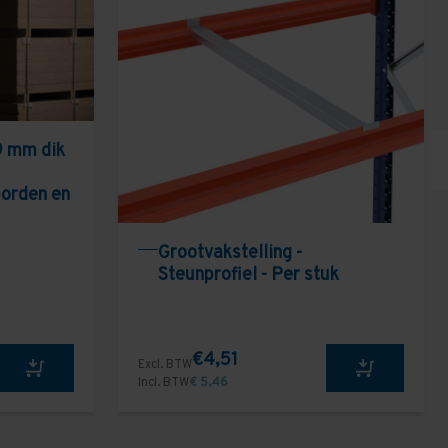
9 mm dik
borden en
Grootvakstelling -
Steunprofiel - Per stuk
€4,51
Excl. BTW
Incl. BTW
€ 5,46