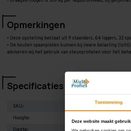
• Draagvermogen is 369 kg per legbordniveau, bij gelijkmat
Opmerkingen
• Deze opstelling bestaat uit 9 staanders, 64 liggers, 32 
• De houten spaanplaten kunnen bij zware belasting (licht
adviseren wij het gebruik van steunprofielen voor het beh
Specificaties
Toestemming
SKU:
Hoogte:
Deze website maakt gebruik
Diepte:
We gebruiken cookies om cont