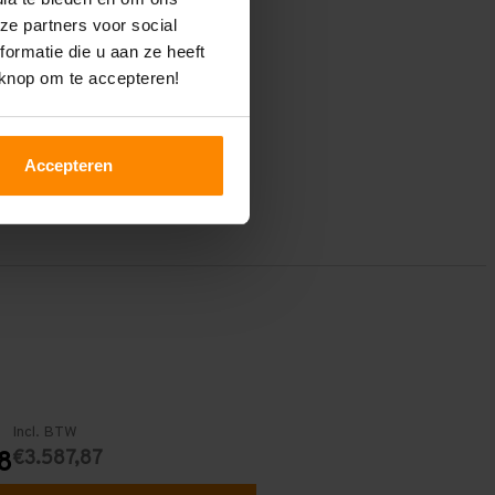
ze partners voor social
ormatie die u aan ze heeft
 knop om te accepteren!
Accepteren
Incl. BTW
€3.587,87
8