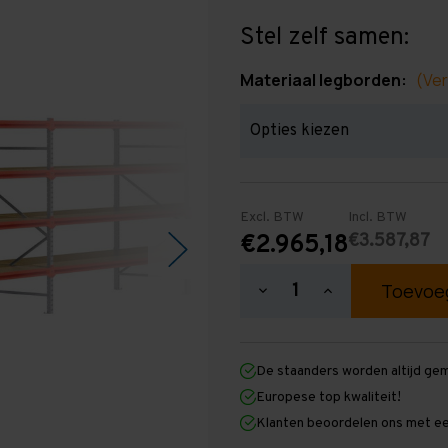
Stel zelf samen:
Materiaal legborden:
(Ver
Excl. BTW
Incl. BTW
€3.587,87
€2.965,18
Hoeveelheid
Hoeveelheid
verlagen
verhogen
van
van
Grootvakstelling
Grootvakstellin
2.000
2.000
De staanders worden altijd ge
mm
mm
x
x
Europese top kwaliteit!
22.100
22.100
Klanten beoordelen ons met ee
mm
mm
x
x