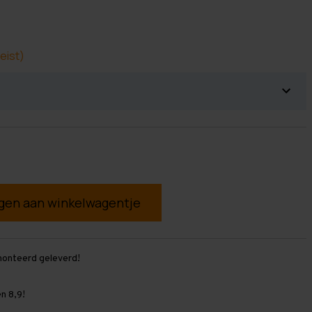
eist)
g
monteerd geleverd!
n 8,9!