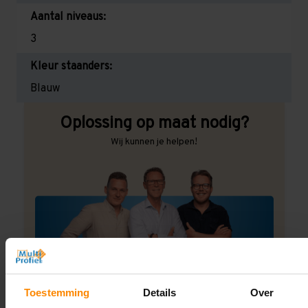
Aantal niveaus:
3
Kleur staanders:
Blauw
Oplossing op maat nodig?
Wij kunnen je helpen!
Een maat die niet op de site staat? Hogere
draagkrachten? Speciale uitvoeringen? Onze
Toestemming
Details
Over
experts werken het graag uit! Maatwerk is onze