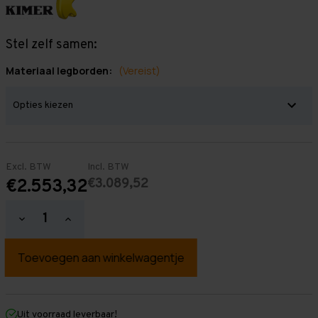
Stel zelf samen:
Materiaal legborden:
(Vereist)
Excl. BTW
Incl. BTW
€3.089,52
€2.553,32
Hoeveelheid
Hoeveelheid
verlagen
verhogen
van
van
Grootvakstelling
Grootvakstelling
2.000
2.000
mm
mm
x
x
24.900
24.900
mm
mm
Uit voorraad leverbaar!