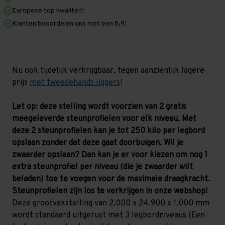
x
x
Europese top kwaliteit!
1.000
1.000
mm
mm
Klanten beoordelen ons met een 8,9!
(HxLxD)
(HxLxD)
-
-
3
3
niveaus
niveaus
Nu ook tijdelijk verkrijgbaar, tegen aanzienlijk lagere
prijs
met tweedehands liggers
!
Let op: deze stelling wordt voorzien van 2 gratis
meegeleverde steunprofielen voor elk niveau. Met
deze 2 steunprofielen kan je tot 250 kilo per legbord
opslaan zonder dat deze gaat doorbuigen. Wil je
zwaarder opslaan? Dan kan je er voor kiezen om nog 1
extra steunprofiel per niveau (die je zwaarder wilt
beladen) toe te voegen voor de maximale draagkracht.
Steunprofielen zijn los te verkrijgen in onze webshop!
Deze grootvakstelling van 2.000 x 24.900 x 1.000 mm
wordt standaard uitgerust met 3 legbordniveaus (Een