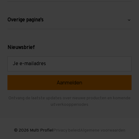
Over ons
Blog
Overige pagina's
Werken bij Multi Profiel
Gebruikte stellingen
Levering en afhalen
Mezzanine
Nieuwsbrief
Retouren en garantie
Verdiepingsvloeren
E-
mailadres
Referenties
Selfstorage
Veelgestelde vragen
Entresolvloer
Herroepen en Annuleren
Gebruikte entresolvloeren
Ontvang de laatste updates over nieuwe producten en komende
uitverkoopperiodes
Stellingen kopen
© 2026 Multi Profiel
Privacy beleid
Algemene voorwaarden