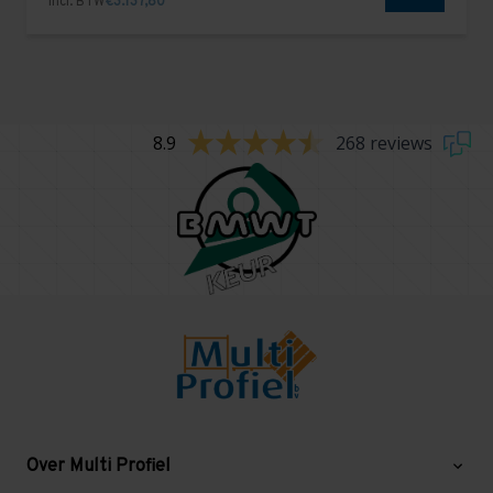
Incl. BTW
€3.137,80
8.9
268 reviews
Over Multi Profiel