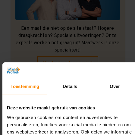
Een maat die niet op de site staat? Hogere
draagkrachten? Speciale uitvoeringen? Onze
experts werken het graag uit! Maatwerk is onze
specialiteit!
Contact met specialist
Toestemming
Details
Over
Montage uitbesteden?
Laat ons het doen!
Deze website maakt gebruik van cookies
We gebruiken cookies om content en advertenties te
personaliseren, functies voor social media te bieden en om
ons websiteverkeer te analyseren. Ook delen we informatie