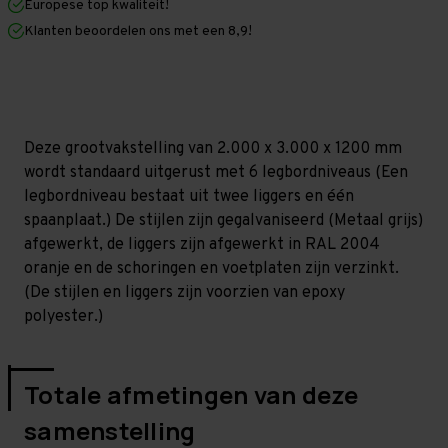
Europese top kwaliteit!
1.200
1.200
mm
mm
Klanten beoordelen ons met een 8,9!
(HxLxD)
(HxLxD)
-
-
6
6
niveaus
niveaus
GALVA
GALVA
Deze grootvakstelling van 2.000 x 3.000 x 1200 mm
wordt standaard uitgerust met 6 legbordniveaus (Een
legbordniveau bestaat uit twee liggers en één
spaanplaat.) De stijlen zijn gegalvaniseerd (Metaal grijs)
afgewerkt, de liggers zijn afgewerkt in RAL 2004
oranje en de schoringen en voetplaten zijn verzinkt.
(De stijlen en liggers zijn voorzien van epoxy
polyester.)
Totale afmetingen van deze
samenstelling