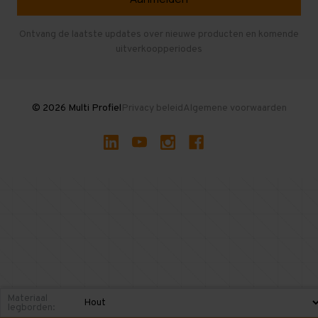
Entresolvloer
Herroepen en Annuleren
Gebruikte entresolvloeren
Ontvang de laatste updates over nieuwe producten en komende
uitverkoopperiodes
Stellingen kopen
© 2026 Multi Profiel
Privacy beleid
Algemene voorwaarden
Materiaal
legborden: