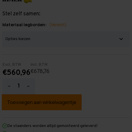
Stel zelf samen:
Materiaal legborden:
(Vereist)
Excl. BTW
Incl. BTW
€678,76
€560,96
Hoeveelheid
Hoeveelheid
verlagen
verhogen
van
van
Grootvakstelling
Grootvakstelling
2.000
2.000
mm
mm
x
x
3.000
3.000
mm
mm
De staanders worden altijd gemonteerd geleverd!
x
x