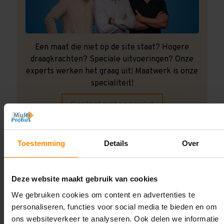
Een maat die niet op de site staat? Hogere
draagkrachten? Speciale uitvoeringen? Onze
experts werken het graag uit! Maatwerk is onze
specialiteit!
Contact met specialist
Toestemming
Details
Over
Montage uitbesteden?
Laat ons het doen!
Deze website maakt gebruik van cookies
We gebruiken cookies om content en advertenties te
personaliseren, functies voor social media te bieden en om
ons websiteverkeer te analyseren. Ook delen we informatie