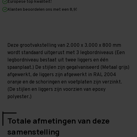
Europese top kwaliteit!
800
800
mm
mm
Klanten beoordelen ons met een 8,9!
(HxLxD)
(HxLxD)
-
-
3
3
niveaus
niveaus
GALVA
GALVA
Deze grootvakstelling van 2.000 x 3.000 x 800 mm
wordt standaard uitgerust met 3 legbordniveaus (Een
legbordniveau bestaat uit twee liggers en één
spaanplaat.) De stijlen zijn gegalvaniseerd (Metaal grijs)
afgewerkt, de liggers zijn afgewerkt in RAL 2004
oranje en de schoringen en voetplaten zijn verzinkt.
(De stijlen en liggers zijn voorzien van epoxy
polyester.)
Totale afmetingen van deze
samenstelling