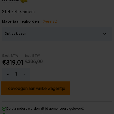
Stel zelf samen:
Materiaal legborden:
(Vereist)
Excl. BTW
Incl. BTW
€386,00
€319,01
Hoeveelheid
Hoeveelheid
verlagen
verhogen
van
van
Grootvakstelling
Grootvakstelling
2.000
2.000
mm
mm
x
x
3.000
3.000
mm
mm
De staanders worden altijd gemonteerd geleverd!
x
x