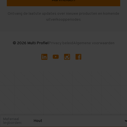
Entresolvloer
Herroepen en Annuleren
Gebruikte entresolvloeren
Ontvang de laatste updates over nieuwe producten en komende
uitverkoopperiodes
Stellingen kopen
© 2026 Multi Profiel
Privacy beleid
Algemene voorwaarden
Materiaal
legborden: