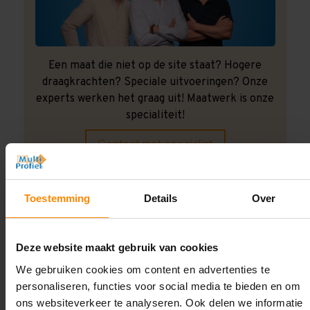
Een maat die niet op de site staat? Hogere
draagkrachten? Speciale uitvoeringen? Onze
experts werken het graag uit! Maatwerk is onze
specialiteit!
Contact met specialist
Toestemming
Details
Over
Montage uitbesteden?
Laat ons het doen!
Deze website maakt gebruik van cookies
We gebruiken cookies om content en advertenties te
personaliseren, functies voor social media te bieden en om
ons websiteverkeer te analyseren. Ook delen we informatie