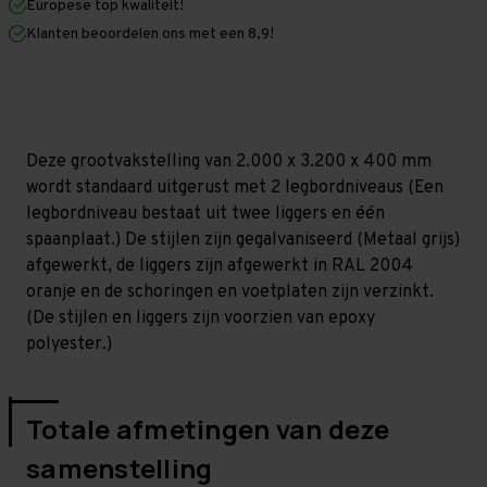
Europese top kwaliteit!
400
400
mm
mm
Klanten beoordelen ons met een 8,9!
(HxLxD)
(HxLxD)
-
-
2
2
niveaus
niveaus
GALVA
GALVA
Deze grootvakstelling van 2.000 x 3.200 x 400 mm
wordt standaard uitgerust met 2 legbordniveaus (Een
legbordniveau bestaat uit twee liggers en één
spaanplaat.) De stijlen zijn gegalvaniseerd (Metaal grijs)
afgewerkt, de liggers zijn afgewerkt in RAL 2004
oranje en de schoringen en voetplaten zijn verzinkt.
(De stijlen en liggers zijn voorzien van epoxy
polyester.)
Totale afmetingen van deze
samenstelling