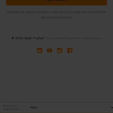
Entresolvloer
Herroepen en Annuleren
Gebruikte entresolvloeren
Ontvang de laatste updates over nieuwe producten en komende
uitverkoopperiodes
Stellingen kopen
© 2026 Multi Profiel
Privacy beleid
Algemene voorwaarden
Materiaal
legborden: