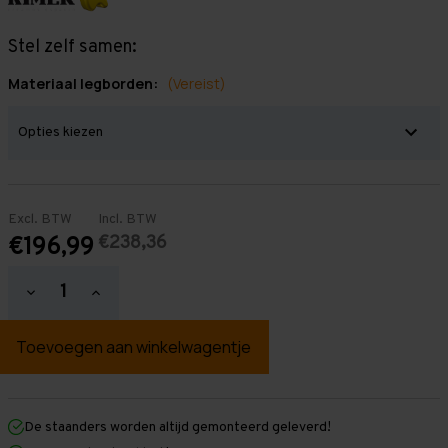
Stel zelf samen:
Materiaal legborden:
(Vereist)
Excl. BTW
Incl. BTW
€238,36
€196,99
Hoeveelheid
Hoeveelheid
verlagen
verhogen
van
van
Grootvakstelling
Grootvakstelling
2.000
2.000
mm
mm
x
x
3.200
3.200
mm
mm
De staanders worden altijd gemonteerd geleverd!
x
x