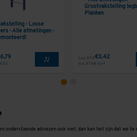
Grootvakstelling leg
Planken
akstelling - Losse
ers - Alle afmetingen -
emonteerd!
6,79
€3,42
Excl. BTW
4,52
Incl. BTW
€ 4,14
?
en onderstaande adviezen ook niet, dan kan het zijn dat we 