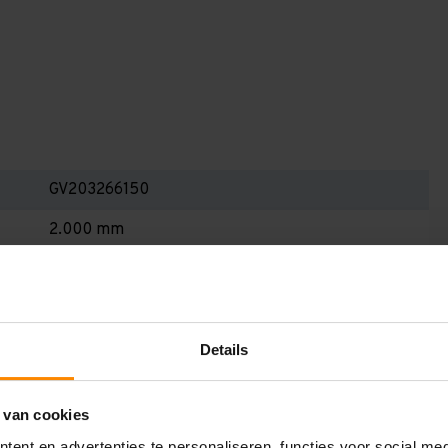
GV203266150
2.000 mm
600 mm
3.200 mm
1.500 mm
Details
6
 van cookies
Blauw
ent en advertenties te personaliseren, functies voor social me