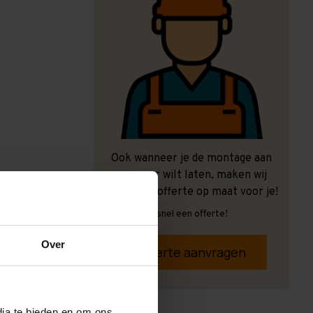
Ook wanneer je de montage aan
ons over wilt laten, maken wij
graag een offerte op maat voor je!
Vrijblijvend, snel een offerte!
Over
Offerte aanvragen
dia te bieden en om ons