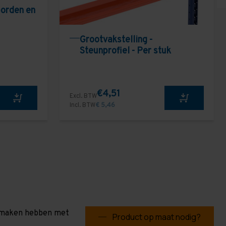
borden en
Grootvakstelling -
Steunprofiel - Per stuk
€4,51
Excl. BTW
Incl. BTW
€ 5,46
te maken hebben met
Product op maat nodig?