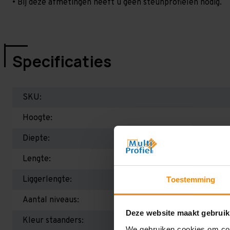
• Bij deze afmetingen heeft u geen steunprofielen nodig.
Specificaties
SKU:
Hoogte:
Diepte:
Lengte:
Liggerlengte:
Toestemming
Aantal niveaus:
Deze website maakt gebruik
Kleur staanders:
We gebruiken cookies om cont