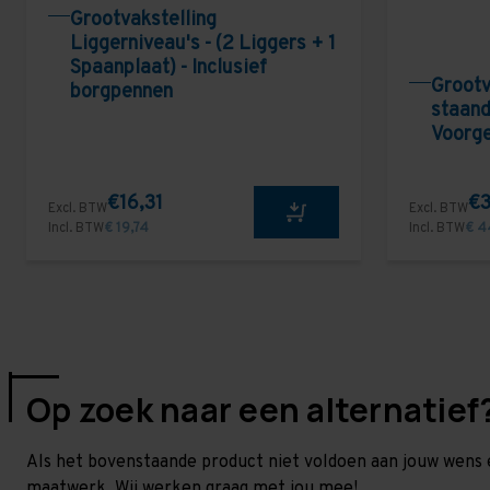
Grootvakstelling
Liggerniveau's - (2 Liggers + 1
Spaanplaat) - Inclusief
Grootv
borgpennen
staand
Voorg
€16,31
€3
Excl. BTW
Excl. BTW
Incl. BTW
€ 19,74
Incl. BTW
€ 4
Op zoek naar een alternatief
Als het bovenstaande product niet voldoen aan jouw wens 
maatwerk. Wij werken graag met jou mee!