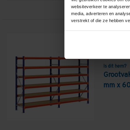
websiteverkeer te analyseren
media, adverteren en analys
verstrekt of die ze hebben v
Is dit hem?
Grootva
mm x 60