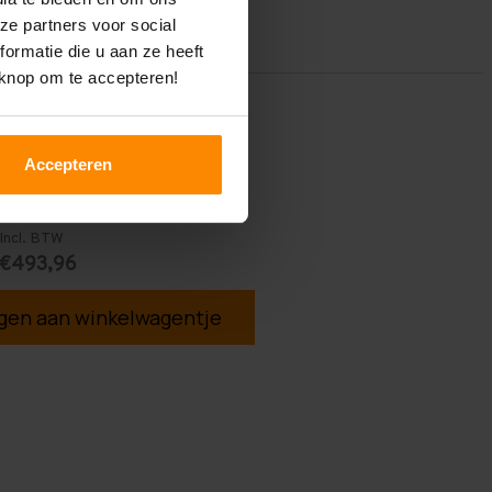
ze partners voor social
ormatie die u aan ze heeft
 knop om te accepteren!
Accepteren
Incl. BTW
€493,96
en aan winkelwagentje