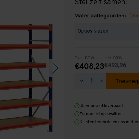
Stel zelf samen:
Materiaal legborden:
(Ver
Excl. BTW
Incl. BTW
€493,96
€408,23
Hoeveelheid
Hoeveelheid
verlagen
verhogen
van
van
Grootvakstelling
Grootvakstellin
2.000
2.000
Uit voorraad leverbaar!
mm
mm
x
x
Europese top kwaliteit!
3.200
3.200
Klanten beoordelen ons met ee
mm
mm
x
x
600
600
mm
mm