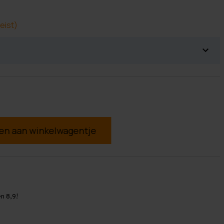
eist)
g
n 8,9!