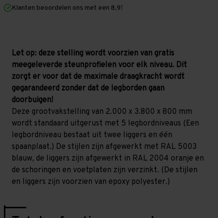
mm
mm
Klanten beoordelen ons met een 8,9!
(HxLxD)
(HxLxD)
-
-
5
5
niveaus
niveaus
Let op: deze stelling wordt voorzien van gratis
meegeleverde steunprofielen voor elk niveau. Dit
zorgt er voor dat de maximale draagkracht wordt
gegarandeerd zonder dat de legborden gaan
doorbuigen!
Deze grootvakstelling van 2.000 x 3.800 x 800 mm
wordt standaard uitgerust met 5 legbordniveaus (Een
legbordniveau bestaat uit twee liggers en één
spaanplaat.) De stijlen zijn afgewerkt met RAL 5003
blauw, de liggers zijn afgewerkt in RAL 2004 oranje en
de schoringen en voetplaten zijn verzinkt. (De stijlen
en liggers zijn voorzien van epoxy polyester.)