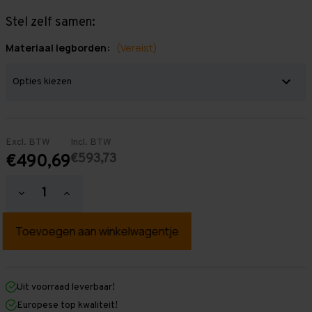
Stel zelf samen:
Materiaal legborden:
(Vereist)
Excl. BTW
Incl. BTW
€593,73
€490,69
Hoeveelheid
Hoeveelheid
verlagen
verhogen
van
van
Grootvakstelling
Grootvakstelling
2.000
2.000
mm
mm
x
x
3.800
3.800
mm
mm
Uit voorraad leverbaar!
x
x
Europese top kwaliteit!
800
800