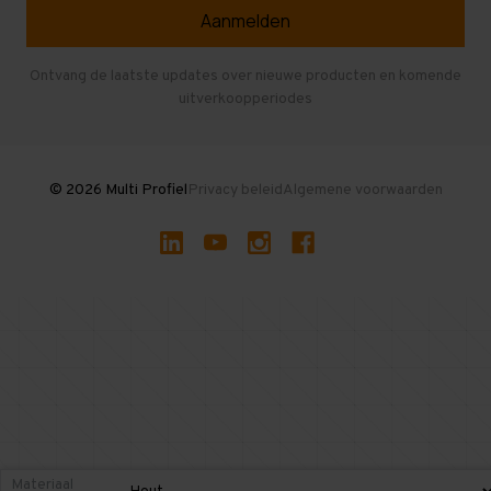
Veelgestelde vragen
Entresolvloer
Herroepen en Annuleren
Gebruikte entresolvloeren
Ontvang de laatste updates over nieuwe producten en komende
uitverkoopperiodes
Stellingen kopen
© 2026 Multi Profiel
Privacy beleid
Algemene voorwaarden
Materiaal