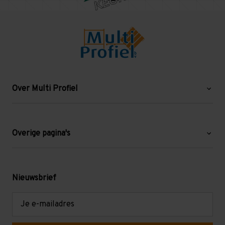
Over Multi Profiel
Over ons
Blog
Overige pagina's
Werken bij Multi Profiel
Gebruikte stellingen
Levering en afhalen
Mezzanine
Nieuwsbrief
Retouren en garantie
Verdiepingsvloeren
E-
mailadres
Referenties
Selfstorage