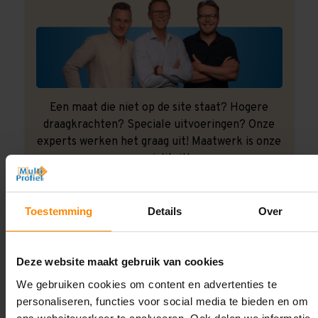
Een maat die niet op de site staat? Hogere
draagkrachten? Speciale uitvoeringen? Onze
experts werken het graag uit! Maatwerk is onze
specialiteit!
Contact met specialist
Toestemming
Details
Over
Montage uitbesteden?
Deze website maakt gebruik van cookies
Laat ons het doen!
We gebruiken cookies om content en advertenties te
personaliseren, functies voor social media te bieden en om